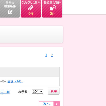
0
0
件
件
1
2
谷塚（14）
の広い順
表示数：
次へ