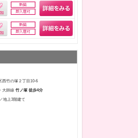
西竹の塚２丁目10-6
・大師線
竹ノ塚 徒歩4分
月／地上3階建て