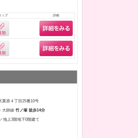
リップ
詳細
栗原４丁目25番10号
・大師線
竹ノ塚 徒歩14分
6月／地上3階地下0階建て