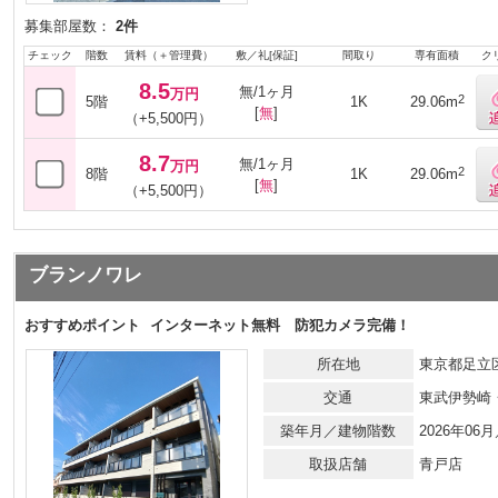
募集部屋数：
2件
チェック
階数
賃料（＋管理費）
敷／礼[保証]
間取り
専有面積
ク
8.5
無/1ヶ月
万円
2
5階
1K
29.06m
[
無
]
（+5,500円）
8.7
無/1ヶ月
万円
2
8階
1K
29.06m
[
無
]
（+5,500円）
ブランノワレ
おすすめポイント
インターネット無料 防犯カメラ完備！
所在地
東京都足立区
交通
東武伊勢崎
築年月／建物階数
2026年0
取扱店舗
青戸店