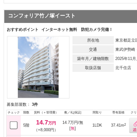
コンフォリア竹ノ塚イースト
おすすめポイント
インターネット無料 防犯カメラ完備！
所在地
東京都足立
交通
東武伊勢崎
築年月／建物階数
2025年1
取扱店舗
北千住店
募集部屋数：
3件
チェック
階数
賃料（＋管理費）
敷／礼[保証]
間取り
専有面積
クリ
14.7
14.7万円/無
万円
2
5階
1LDK
37.41m
[
無
]
（+8,000円）