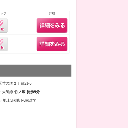
リップ
詳細
竹の塚２丁目21-5
・大師線
竹ノ塚 徒歩9分
3月／地上3階地下0階建て