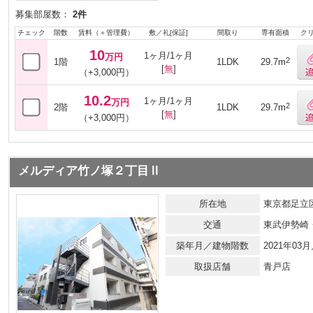
募集部屋数：
2件
チェック
階数
賃料（＋管理費）
敷／礼[保証]
間取り
専有面積
ク
10
1ヶ月/1ヶ月
万円
2
1階
1LDK
29.7m
[
無
]
（+3,000円）
10.2
1ヶ月/1ヶ月
万円
2
2階
1LDK
29.7m
[
無
]
（+3,000円）
メルディア竹ノ塚２丁目Ⅱ
所在地
東京都足立区
交通
東武伊勢崎
築年月／建物階数
2021年0
取扱店舗
青戸店