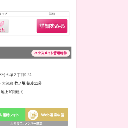
リップ
詳細
竹の塚２丁目9-24
・大師線
竹ノ塚 徒歩11分
／地上10階建て