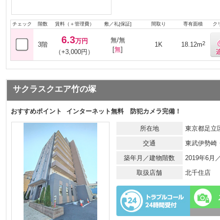
チェック
階数
賃料（＋管理費）
敷／礼[保証]
間取り
専有面積
ク
6.3
無/無
万円
2
3階
1K
18.12m
[
無
]
（+3,000円）
サクラスクエア竹の塚
おすすめポイント
インターネット無料 防犯カメラ完備！
所在地
東京都足立区
交通
東武伊勢崎
築年月／建物階数
2019年6月
取扱店舗
北千住店