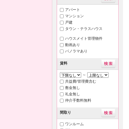
アパート
マンション
戸建
タウン・テラスハウス
ハウスメイト管理物件
動画あり
パノラマあり
賃料
～
共益費/管理費含む
敷金無し
礼金無し
仲介手数料無料
間取り
ワンルーム