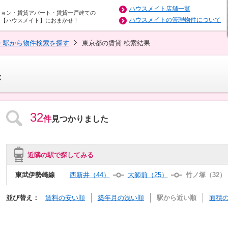
ハウスメイト店舗一覧
ション・賃貸アパート・賃貸一戸建ての
ハウスメイトの管理物件について
は【ハウスメイト】におまかせ！
・駅から物件検索を探す
東京都の賃貸 検索結果
果
32
件
見つかりました
近隣の駅で探してみる
東武伊勢崎線
西新井（44）
大師前（25）
竹ノ塚（32）
並び替え：
賃料の安い順
築年月の浅い順
駅から近い順
面積