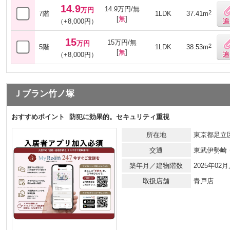
14.9
14.9万円/無
万円
2
7階
1LDK
37.41m
[
無
]
（+8,000円）
15
15万円/無
万円
2
5階
1LDK
38.53m
[
無
]
（+8,000円）
Ｊブラン竹ノ塚
おすすめポイント
防犯に効果的。セキュリティ重視
所在地
東京都足立区
交通
東武伊勢崎
築年月／建物階数
2025年02
取扱店舗
青戸店