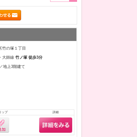
区竹の塚１丁目
・大師線
竹ノ塚 徒歩3分
月／地上3階建て
リップ
詳細