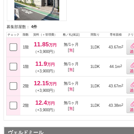
募集部屋数：
4件
チェック
階数
賃料（＋管理費）
敷／礼[保証]
間取り
専有面積
クリ
11.85
無/1ヶ月
万円
2
1階
1LDK
43.67m
[
無
]
（+3,900円）
11.9
無/1ヶ月
万円
2
1階
1LDK
44.1m
[
無
]
（+3,900円）
12.15
無/1ヶ月
万円
2
2階
1LDK
43.67m
[
無
]
（+3,900円）
12.4
無/1ヶ月
万円
2
2階
1LDK
43.38m
[
無
]
（+3,900円）
ヴェルドミール