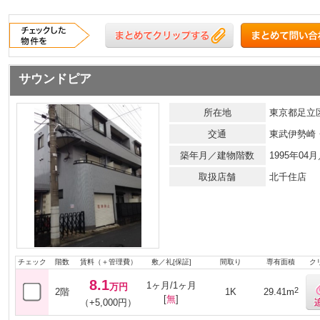
サウンドピア
所在地
東京都足立
交通
東武伊勢崎
築年月／建物階数
1995年04
取扱店舗
北千住店
チェック
階数
賃料（＋管理費）
敷／礼[保証]
間取り
専有面積
ク
8.1
1ヶ月/1ヶ月
万円
2
2階
1K
29.41m
[
無
]
（+5,000円）