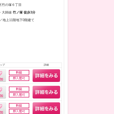
区竹の塚６丁目
・大師線
竹ノ塚 徒歩3分
1月／地上11階地下0階建て
ップ
詳細