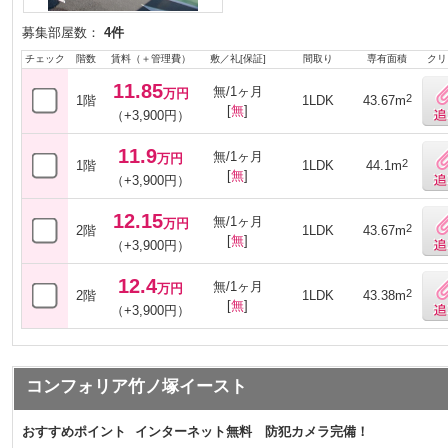
募集部屋数：
4件
チェック
階数
賃料（＋管理費）
敷／礼[保証]
間取り
専有面積
クリ
11.85
無/1ヶ月
万円
2
1階
1LDK
43.67m
[
無
]
（+3,900円）
11.9
無/1ヶ月
万円
2
1階
1LDK
44.1m
[
無
]
（+3,900円）
12.15
無/1ヶ月
万円
2
2階
1LDK
43.67m
[
無
]
（+3,900円）
12.4
無/1ヶ月
万円
2
2階
1LDK
43.38m
[
無
]
（+3,900円）
コンフォリア竹ノ塚イースト
おすすめポイント
インターネット無料 防犯カメラ完備！