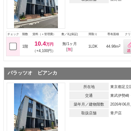
チェック
階数
賃料（＋管理費）
敷／礼[保証]
間取り
専有面積
クリ
10.4
無/1ヶ月
万円
2
1階
1LDK
44.98m
[
無
]
（+4,100円）
パラッツオ ビアンカ
所在地
東京都足立区
交通
東武伊勢崎
築年月／建物階数
2026年0
取扱店舗
青戸店