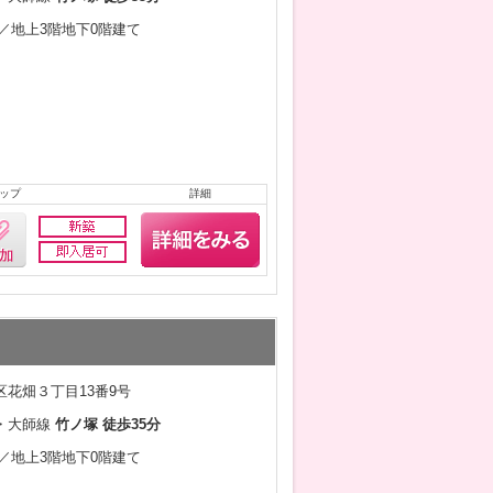
6月／地上3階地下0階建て
ップ
詳細
花畑３丁目13番9号
・大師線
竹ノ塚 徒歩35分
6月／地上3階地下0階建て