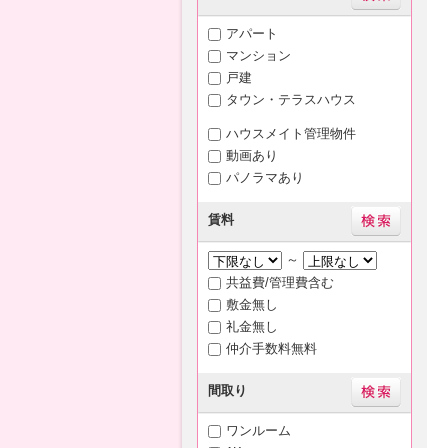
アパート
マンション
戸建
タウン・テラスハウス
ハウスメイト管理物件
動画あり
パノラマあり
賃料
～
共益費/管理費含む
敷金無し
礼金無し
仲介手数料無料
間取り
ワンルーム