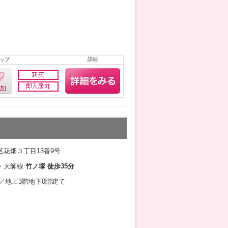
ップ
詳細
花畑３丁目13番9号
・大師線
竹ノ塚 徒歩35分
6月／地上3階地下0階建て