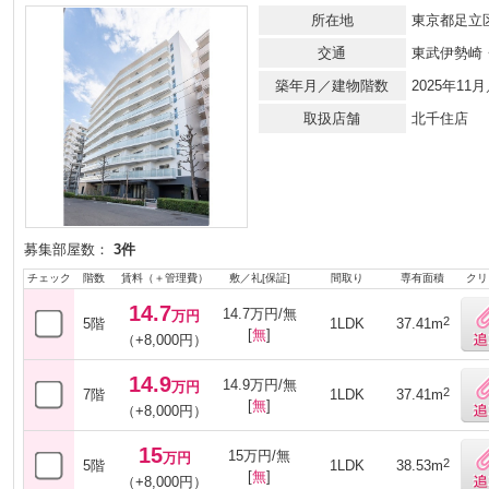
所在地
東京都足立
交通
東武伊勢崎
築年月／建物階数
2025年1
取扱店舗
北千住店
募集部屋数：
3件
チェック
階数
賃料（＋管理費）
敷／礼[保証]
間取り
専有面積
クリ
14.7
14.7万円/無
万円
2
5階
1LDK
37.41m
[
無
]
（+8,000円）
14.9
14.9万円/無
万円
2
7階
1LDK
37.41m
[
無
]
（+8,000円）
15
15万円/無
万円
2
5階
1LDK
38.53m
[
無
]
（+8,000円）