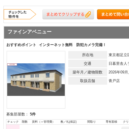
ファインアベニュー
おすすめポイント
インターネット無料 防犯カメラ完備！
所在地
東京都足立
交通
日暮里舎人
築年月／建物階数
2026年0
取扱店舗
青戸店
募集部屋数：
5件
チェック
階数
賃料（＋管理費）
敷／礼[保証]
間取り
専有面積
クリ