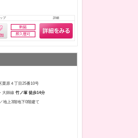
ップ
詳細
栗原４丁目25番10号
・大師線
竹ノ塚 徒歩14分
6月／地上3階地下0階建て