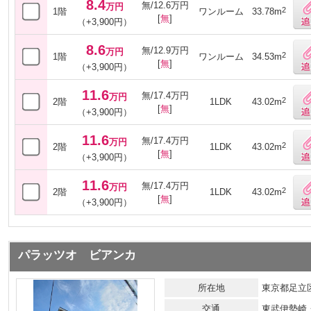
8.4
無/12.6万円
万円
2
1階
ワンルーム
33.78m
[
無
]
（+3,900円）
8.6
無/12.9万円
万円
2
1階
ワンルーム
34.53m
[
無
]
（+3,900円）
11.6
無/17.4万円
万円
2
2階
1LDK
43.02m
[
無
]
（+3,900円）
11.6
無/17.4万円
万円
2
2階
1LDK
43.02m
[
無
]
（+3,900円）
11.6
無/17.4万円
万円
2
2階
1LDK
43.02m
[
無
]
（+3,900円）
パラッツオ ビアンカ
所在地
東京都足立
交通
東武伊勢崎