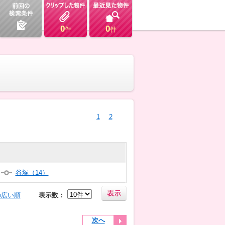
0
0
件
件
1
2
谷塚（14）
の広い順
表示数：
次へ