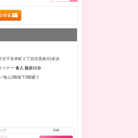
区古千谷本町２丁目住居表示)未決
ライナー
舎人 徒歩11分
9月／地上2階地下0階建て
ップ
詳細