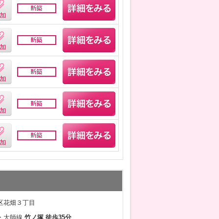
区花畑３丁目
・大師線
竹ノ塚 徒歩35分