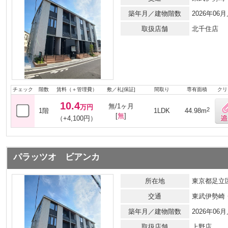
築年月／建物階数
2026年0
取扱店舗
北千住店
チェック
階数
賃料（＋管理費）
敷／礼[保証]
間取り
専有面積
クリ
10.4
無/1ヶ月
万円
2
1階
1LDK
44.98m
[
無
]
（+4,100円）
パラッツオ ビアンカ
所在地
東京都足立区
交通
東武伊勢崎
築年月／建物階数
2026年0
取扱店舗
上野店