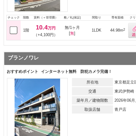
チェック
階数
賃料（＋管理費）
敷／礼[保証]
間取り
専有面積
クリ
10.4
無/1ヶ月
万円
2
1階
1LDK
44.98m
[
無
]
（+4,100円）
ブランノワレ
おすすめポイント
インターネット無料 防犯カメラ完備！
所在地
東京都足立区
交通
東武伊勢崎
築年月／建物階数
2026年0
取扱店舗
青戸店