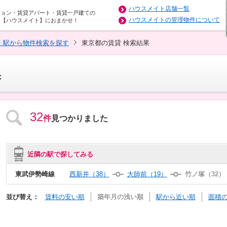
ハウスメイト店舗一覧
ション・賃貸アパート・賃貸一戸建ての
ハウスメイトの管理物件について
は【ハウスメイト】におまかせ！
・駅から物件検索を探す
東京都の賃貸 検索結果
果
32
件
見つかりました
近隣の駅で探してみる
東武伊勢崎線
西新井（38）
大師前（19）
竹ノ塚（32）
並び替え：
賃料の安い順
築年月の浅い順
駅から近い順
面積