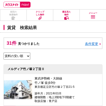
ペ
ペ
こ
こ
こ
ー
ー
こ
こ
こ
ジ
ジ
か
か
か
前回の
クリップ
最近見た
の
内
ら
ら
ら
メニュー
検索物件
した物件
物件
先
を
ヘ
本
フ
頭
移
ッ
文
ッ
に
動
ダ
に
タ
賃貸 検索結果
な
す
情
な
情
り
る
報
り
報
ま
た
に
ま
に
す。
め
な
す。
な
31件
見つかりました
条件変更
の
り
り
リ
ま
ま
ン
す。
す。
ク
で
す。
ヘ
メルディア竹ノ塚２丁目Ⅱ
ッ
ダ
情
東武伊勢崎・大師線
報
竹ノ塚 徒歩9分
に
東京都足立区竹の塚２丁目21-5
移
動
築年月：2021年03月
し
建物階数：地上3階地下0階建て
ま
取扱店舗：青戸店
す