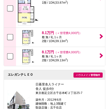
2
1階 / 1DK(33.87m
)
8.1万円
（＋管理費4,000円）
敷 無 / 礼 1ヶ月
2
2階 / 1DK(39.13m
)
8.1万円
（＋管理費4,000円）
敷 無 / 礼 1ヶ月
2
2階 / 1DK(39.13m
)
エレガンテＬＥＯ
ハウスメイト管理物件
日暮里舎人ライナー
舎人 徒歩4分
東京都足立区古千谷本町２丁目25-7
築年月：2012年6月
建物階数：地上3階建て
取扱店舗：北千住店