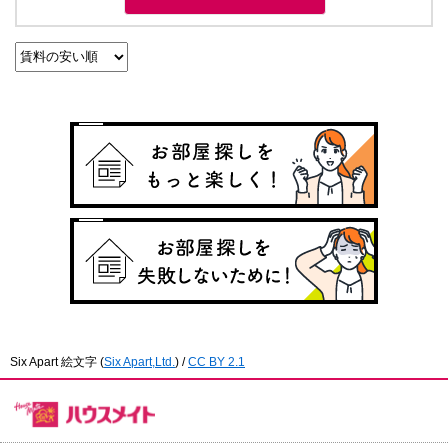
Six Apart 絵文字
(
Six Apart,Ltd.
) /
CC BY 2.1