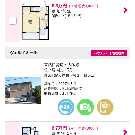
本
6.3万円
（＋管理費3,000円）
文
敷 無 / 礼 無
に
2
3階 / 1K(18.12m
)
移
動
し
ま
す
フ
ッ
タ
ヴェルドミール
ハウスメイト管理物件
情
報
東武伊勢崎・大師線
に
竹ノ塚 徒歩15分
移
動
東京都足立区東伊興１丁目3-17
し
築年月：2007年3月
ま
建物階数：地上2階建て
す
取扱店舗：北千住店
6.7万円
（＋管理費4,000円）
敷 無 / 礼 1ヶ月