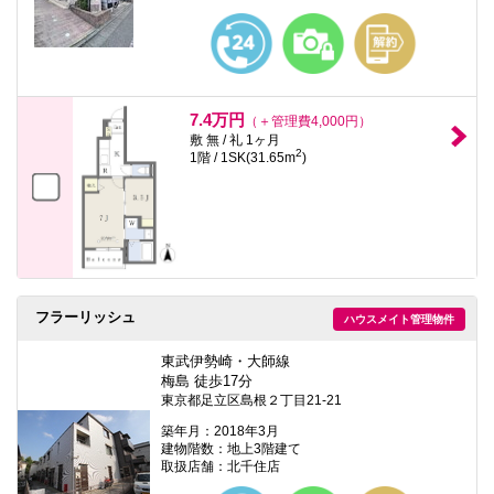
7.4万円
（＋管理費4,000円）
敷 無 / 礼 1ヶ月
2
1階 / 1SK(31.65m
)
フラーリッシュ
ハウスメイト管理物件
東武伊勢崎・大師線
梅島 徒歩17分
東京都足立区島根２丁目21-21
築年月：2018年3月
建物階数：地上3階建て
取扱店舗：北千住店