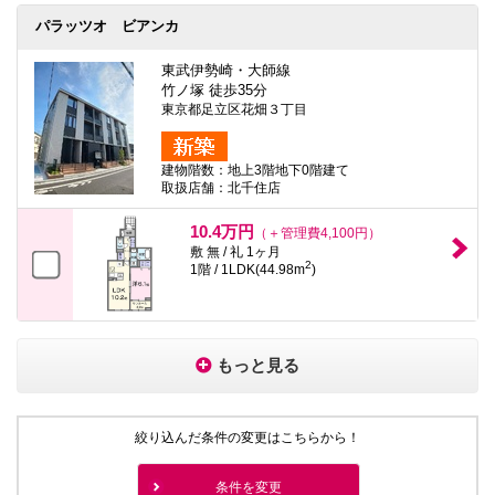
パラッツオ ビアンカ
東武伊勢崎・大師線
竹ノ塚 徒歩35分
東京都足立区花畑３丁目
建物階数：地上3階地下0階建て
取扱店舗：北千住店
10.4万円
（＋管理費4,100円）
敷 無 / 礼 1ヶ月
2
1階 / 1LDK(44.98m
)
もっと見る
絞り込んだ条件の変更はこちらから！
条件を変更