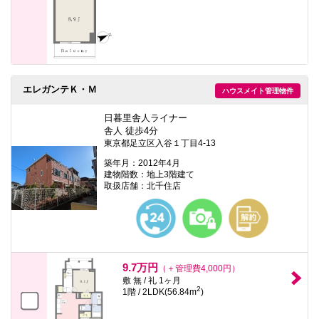
エレガンテＫ・Ｍ
ハウスメイト管理物件
日暮里舎人ライナー
舎人 徒歩4分
東京都足立区入谷１丁目4-13
築年月：2012年4月
建物階数：地上3階建て
取扱店舗：北千住店
9.7万円
（＋管理費4,000円）
敷 無 / 礼 1ヶ月
2
1階 / 2LDK(56.84m
)