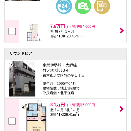
7.6万円
（＋管理費4,000円）
敷 無 / 礼 1ヶ月
2
1階 / 1DK(28.46m
)
サウンドピア
東武伊勢崎・大師線
竹ノ塚 徒歩3分
東京都足立区竹の塚１丁目
築年月：1995年04月
建物階数：地上3階建て
取扱店舗：北千住店
8.1万円
（＋管理費5,000円）
敷 1ヶ月 / 礼 1ヶ月
2
2階 / 1K(29.41m
)