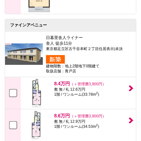
ファインアベニュー
日暮里舎人ライナー
舎人 徒歩11分
東京都足立区古千谷本町２丁目住居表示)未決
建物階数：地上2階地下0階建て
取扱店舗：青戸店
8.4万円
（＋管理費3,900円）
敷 無 / 礼 12.6万円
2
1階 / ワンルーム(33.78m
)
8.6万円
（＋管理費3,900円）
敷 無 / 礼 12.9万円
2
1階 / ワンルーム(34.53m
)