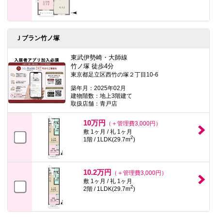
Ｊブラン竹ノ塚
東武伊勢崎・大師線
竹ノ塚 徒歩4分
東京都足立区西竹の塚２丁目10-6
築年月：2025年02月
建物階数：地上3階建て
取扱店舗：青戸店
10万円
（＋管理費3,000円）
敷 1ヶ月 / 礼 1ヶ月
2
1階 / 1LDK(29.7m
)
10.2万円
（＋管理費3,000円）
敷 1ヶ月 / 礼 1ヶ月
2
2階 / 1LDK(29.7m
)