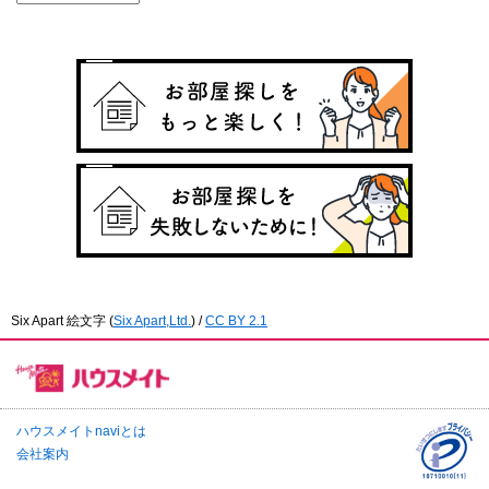
Six Apart 絵文字
(
Six Apart,Ltd.
) /
CC BY 2.1
ハウスメイトnaviとは
会社案内