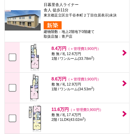
日暮里舎人ライナー
舎人 徒歩11分
東京都足立区古千谷本町２丁目住居表示)未決
建物階数：地上2階地下0階建て
取扱店舗：青戸店
8.4万円
（＋管理費3,900円）
敷 無 / 礼 12.6万円
2
1階 / ワンルーム(33.78m
)
8.6万円
（＋管理費3,900円）
敷 無 / 礼 12.9万円
2
1階 / ワンルーム(34.53m
)
11.6万円
（＋管理費3,900円）
敷 無 / 礼 17.4万円
2
2階 / 1LDK(43.02m
)