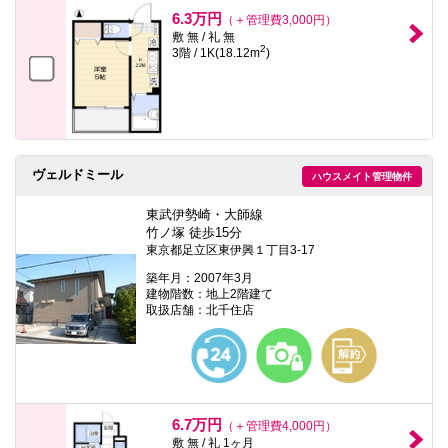
本
6.3万円
（＋管理費3,000円）
文
敷 無 / 礼 無
に
2
3階 / 1K(18.12m
)
移
動
し
ま
す
フ
ッ
タ
ヴェルドミール
ハウスメイト管理物件
情
報
東武伊勢崎・大師線
に
竹ノ塚 徒歩15分
移
動
東京都足立区東伊興１丁目3-17
し
築年月：2007年3月
ま
建物階数：地上2階建て
す
取扱店舗：北千住店
6.7万円
（＋管理費4,000円）
敷 無 / 礼 1ヶ月