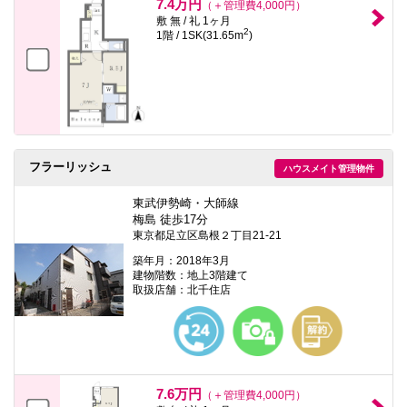
7.4万円
（＋管理費4,000円）
敷 無 / 礼 1ヶ月
2
1階 / 1SK(31.65m
)
フラーリッシュ
ハウスメイト管理物件
東武伊勢崎・大師線
梅島 徒歩17分
東京都足立区島根２丁目21-21
築年月：2018年3月
建物階数：地上3階建て
取扱店舗：北千住店
7.6万円
（＋管理費4,000円）