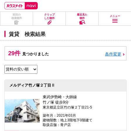
ペ
ペ
こ
こ
こ
ー
ー
こ
こ
こ
ジ
ジ
か
か
か
前回の
クリップ
最近見た
の
内
ら
ら
ら
メニュー
検索物件
した物件
物件
先
を
ヘ
本
フ
頭
移
ッ
文
ッ
に
動
ダ
に
タ
賃貸 検索結果
な
す
情
な
情
り
る
報
り
報
ま
た
に
ま
に
す。
め
な
す。
な
29件
見つかりました
条件変更
の
り
り
リ
ま
ま
ン
す。
す。
ク
で
す。
ヘ
メルディア竹ノ塚２丁目Ⅱ
ッ
ダ
情
東武伊勢崎・大師線
報
竹ノ塚 徒歩9分
に
東京都足立区竹の塚２丁目21-5
移
動
築年月：2021年03月
し
建物階数：地上3階地下0階建て
ま
取扱店舗：青戸店
す