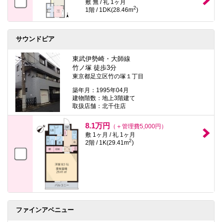
敷 無 / 礼 1ヶ月
2
1階 / 1DK(28.46m
)
サウンドピア
東武伊勢崎・大師線
竹ノ塚 徒歩3分
東京都足立区竹の塚１丁目
築年月：1995年04月
建物階数：地上3階建て
取扱店舗：北千住店
8.1万円
（＋管理費5,000円）
敷 1ヶ月 / 礼 1ヶ月
2
2階 / 1K(29.41m
)
ファインアベニュー