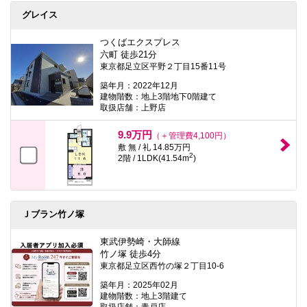
グレイス
つくばエクスプレス
六町 徒歩21分
東京都足立区平野２丁目15番11号
築年月：2022年12月
建物階数：地上3階地下0階建て
取扱店舗：上野店
9.9万円
（＋管理費4,100円）
敷 無 / 礼 14.85万円
2
2階 / 1LDK(41.54m
)
Ｊブラン竹ノ塚
東武伊勢崎・大師線
竹ノ塚 徒歩4分
東京都足立区西竹の塚２丁目10-6
築年月：2025年02月
建物階数：地上3階建て
取扱店舗：青戸店