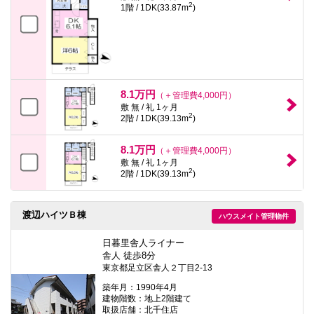
2
1階 / 1DK(33.87m
)
8.1万円
（＋管理費4,000円）
敷 無 / 礼 1ヶ月
2
2階 / 1DK(39.13m
)
8.1万円
（＋管理費4,000円）
敷 無 / 礼 1ヶ月
2
2階 / 1DK(39.13m
)
渡辺ハイツＢ棟
ハウスメイト管理物件
日暮里舎人ライナー
舎人 徒歩8分
東京都足立区舎人２丁目2-13
築年月：1990年4月
建物階数：地上2階建て
取扱店舗：北千住店