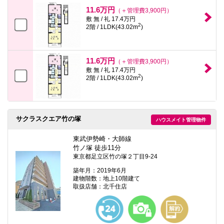
11.6万円
（＋管理費3,900円）
敷 無 / 礼 17.4万円
2
2階 / 1LDK(43.02m
)
11.6万円
（＋管理費3,900円）
敷 無 / 礼 17.4万円
2
2階 / 1LDK(43.02m
)
サクラスクエア竹の塚
ハウスメイト管理物件
東武伊勢崎・大師線
竹ノ塚 徒歩11分
東京都足立区竹の塚２丁目9-24
築年月：2019年6月
建物階数：地上10階建て
取扱店舗：北千住店