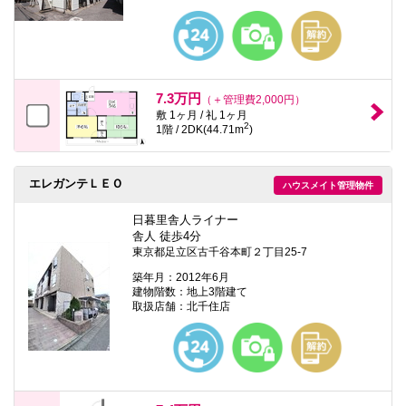
7.3万円
（＋管理費2,000円）
敷 1ヶ月 / 礼 1ヶ月
2
1階 / 2DK(44.71m
)
エレガンテＬＥＯ
ハウスメイト管理物件
日暮里舎人ライナー
舎人 徒歩4分
東京都足立区古千谷本町２丁目25-7
築年月：2012年6月
建物階数：地上3階建て
取扱店舗：北千住店