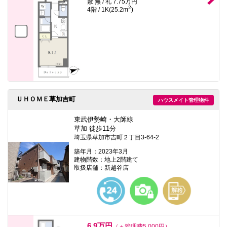
敷 無 / 礼 7.75万円
2
4階 / 1K(25.2m
)
ＵＨＯＭＥ草加吉町
ハウスメイト管理物件
東武伊勢崎・大師線
草加 徒歩11分
埼玉県草加市吉町２丁目3-64-2
築年月：2023年3月
建物階数：地上2階建て
取扱店舗：新越谷店
6.9万円
（＋管理費5,000円）