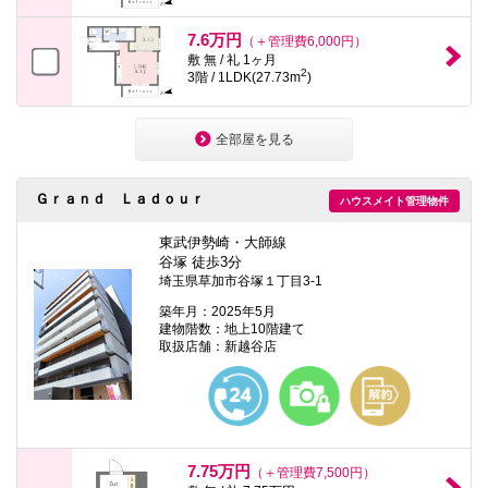
7.6万円
（＋管理費6,000円）
敷 無 / 礼 1ヶ月
2
3階 / 1LDK(27.73m
)
全部屋を見る
Ｇｒａｎｄ Ｌａｄｏｕｒ
ハウスメイト管理物件
東武伊勢崎・大師線
谷塚 徒歩3分
埼玉県草加市谷塚１丁目3-1
築年月：2025年5月
建物階数：地上10階建て
取扱店舗：新越谷店
7.75万円
（＋管理費7,500円）