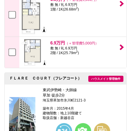
敷 無 / 礼 6.9万円
2
1階 / 1K(26.68m
)
6.9万円
（＋管理費5,000円）
敷 無 / 礼 6.9万円
2
2階 / 1K(25.79m
)
ＦＬＡＲＥ ＣＯＵＲＴ（フレアコート）
ハウスメイト管理物件
東武伊勢崎・大師線
草加 徒歩2分
埼玉県草加市氷川町2121-3
築年月：2015年4月
建物階数：地上10階建て
取扱店舗：新越谷店