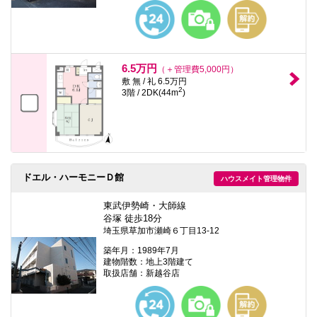
6.5万円
（＋管理費5,000円）
敷 無 / 礼 6.5万円
2
3階 / 2DK(44m
)
ドエル・ハーモニーＤ館
ハウスメイト管理物件
東武伊勢崎・大師線
谷塚 徒歩18分
埼玉県草加市瀬崎６丁目13-12
築年月：1989年7月
建物階数：地上3階建て
取扱店舗：新越谷店