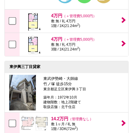
4万円
（＋管理費5,000円）
敷 無 / 礼 4万円
2
1階 / 1K(21.24m
)
4万円
（＋管理費5,000円）
敷 無 / 礼 4万円
2
3階 / 1K(21.24m
)
東伊興三丁目貸家
東武伊勢崎・大師線
竹ノ塚 徒歩15分
東京都足立区東伊興３丁目
築年月：1972年10月
建物階数：地上2階建て
取扱店舗：北千住店
14.2万円
（管理費なし）
敷 1ヶ月 / 礼 無
2
1階 / 3DK(72m
)