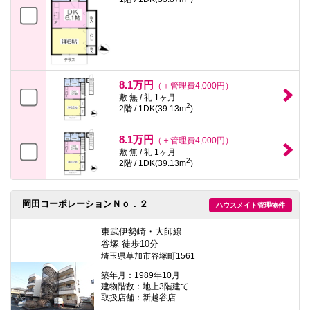
8.1万円
（＋管理費4,000円）
敷 無 / 礼 1ヶ月
2
2階 / 1DK(39.13m
)
8.1万円
（＋管理費4,000円）
敷 無 / 礼 1ヶ月
2
2階 / 1DK(39.13m
)
岡田コーポレーションＮｏ．２
ハウスメイト管理物件
東武伊勢崎・大師線
谷塚 徒歩10分
埼玉県草加市谷塚町1561
築年月：1989年10月
建物階数：地上3階建て
取扱店舗：新越谷店