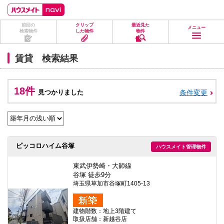
ペ
ペ
こ
こ
こ
ー
ー
こ
こ
こ
ジ
ジ
か
か
か
前回の
クリップ
最近見た
の
内
ら
ら
ら
メニュー
検索物件
した物件
物件
先
を
ヘ
本
フ
頭
移
ッ
文
ッ
に
動
ダ
に
タ
賃貸 検索結果
な
す
情
な
情
り
る
報
り
報
ま
た
に
ま
に
す。
め
な
す。
な
18件
見つかりました
条件変更
の
り
り
リ
ま
ま
ン
す。
す。
ク
で
す。
ヘ
ピッコロハイム谷塚
ハウスメイト管理物件
ッ
ダ
情
東武伊勢崎・大師線
報
谷塚 徒歩9分
に
埼玉県草加市谷塚町1405-13
移
動
し
建物階数：地上3階建て
ま
取扱店舗：新越谷店
す