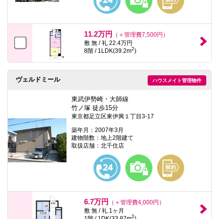
11.2万円
（＋管理費7,500円）
敷 無 / 礼 22.4万円
2
8階 / 1LDK(39.2m
)
ヴェルドミール
ハウスメイト管理物件
東武伊勢崎・大師線
竹ノ塚 徒歩15分
東京都足立区東伊興１丁目3-17
築年月：2007年3月
建物階数：地上2階建て
取扱店舗：北千住店
6.7万円
（＋管理費4,000円）
敷 無 / 礼 1ヶ月
2
1階 / 1DK(33.87m
)