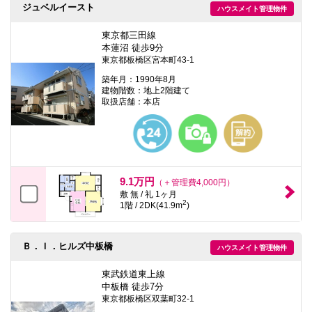
ジュベルイースト
ハウスメイト管理物件
東京都三田線
本蓮沼 徒歩9分
東京都板橋区宮本町43-1
築年月：1990年8月
建物階数：地上2階建て
取扱店舗：本店
9.1万円
（＋管理費4,000円）
敷 無 / 礼 1ヶ月
2
1階 / 2DK(41.9m
)
Ｂ．Ｉ．ヒルズ中板橋
ハウスメイト管理物件
東武鉄道東上線
中板橋 徒歩7分
東京都板橋区双葉町32-1