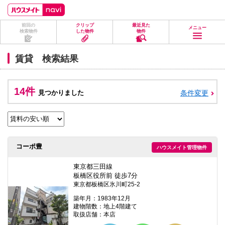
ペ
ペ
こ
こ
こ
ー
ー
こ
こ
こ
ジ
ジ
か
か
か
前回の
クリップ
最近見た
の
内
ら
ら
ら
メニュー
検索物件
した物件
物件
先
を
ヘ
本
フ
頭
移
ッ
文
ッ
に
動
ダ
に
タ
賃貸 検索結果
な
す
情
な
情
り
る
報
り
報
ま
た
に
ま
に
す。
め
な
す。
な
14件
見つかりました
条件変更
の
り
り
リ
ま
ま
ン
す。
す。
ク
で
す。
ヘ
コーポ豊
ハウスメイト管理物件
ッ
ダ
情
東京都三田線
報
板橋区役所前 徒歩7分
に
東京都板橋区氷川町25-2
移
動
築年月：1983年12月
し
建物階数：地上4階建て
ま
取扱店舗：本店
す