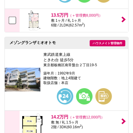
13.5万円
（＋管理費8,000円）
敷 1ヶ月 / 礼 1ヶ月
2
6階 / 2LDK(62.57m
)
メゾングランザミオオトモ
ハウスメイト管理物件
東武鉄道東上線
ときわ台 徒歩5分
東京都板橋区南常盤台２丁目19-5
築年月：1992年9月
建物階数：地上4階建て
取扱店舗：本店
14.2万円
（＋管理費12,000円）
敷 無 / 礼 1.5ヶ月
2
2階 / 3DK(60.16m
)