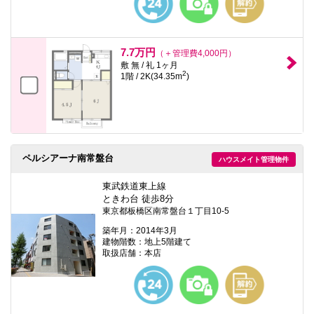
7.7万円
（＋管理費4,000円）
敷 無 / 礼 1ヶ月
2
1階 / 2K(34.35m
)
ペルシアーナ南常盤台
ハウスメイト管理物件
東武鉄道東上線
ときわ台 徒歩8分
東京都板橋区南常盤台１丁目10-5
築年月：2014年3月
建物階数：地上5階建て
取扱店舗：本店