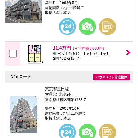
築年月：1993年5月
建物階数：地上4階建て
取扱店舗：本店
11.4万円
（＋管理費3,000円）
敷 ペット飼育時、1ヶ月 / 礼 1ヶ月
2
2階 / 2DK(42m
)
Ｎ’ｓコート
ハウスメイト管理物件
東京都三田線
本蓮沼 徒歩2分
東京都板橋区蓮沼町23-7
築年月：2001年10月
建物階数：地上11階建て
取扱店舗：本店