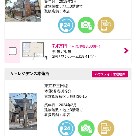
築年月：2018年3月
建物階数：地上3階建て
取扱店舗：本店
7.4万円
（＋管理費3,000円）
敷 無 / 礼 無
2
2階 / ワンルーム(18.41m
)
Ａ－レジデンス本蓮沼
ハウスメイト管理物件
東京都三田線
本蓮沼 徒歩9分
東京都板橋区大原町36-15
築年月：2024年2月
建物階数：地上3階建て
取扱店舗：本店