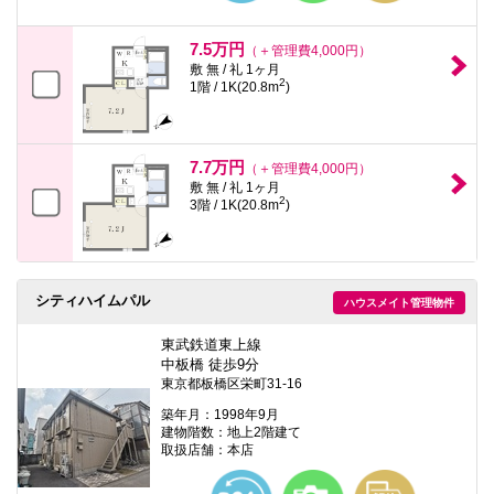
7.5万円
（＋管理費4,000円）
敷 無 / 礼 1ヶ月
2
1階 / 1K(20.8m
)
7.7万円
（＋管理費4,000円）
敷 無 / 礼 1ヶ月
2
3階 / 1K(20.8m
)
シティハイムパル
ハウスメイト管理物件
東武鉄道東上線
中板橋 徒歩9分
東京都板橋区栄町31-16
築年月：1998年9月
建物階数：地上2階建て
取扱店舗：本店