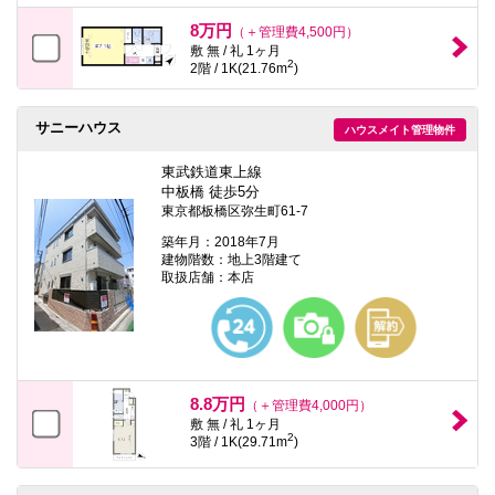
8万円
（＋管理費4,500円）
敷 無 / 礼 1ヶ月
2
2階 / 1K(21.76m
)
サニーハウス
ハウスメイト管理物件
東武鉄道東上線
中板橋 徒歩5分
東京都板橋区弥生町61-7
築年月：2018年7月
建物階数：地上3階建て
取扱店舗：本店
8.8万円
（＋管理費4,000円）
敷 無 / 礼 1ヶ月
2
3階 / 1K(29.71m
)