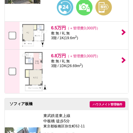
本
文
に
移
動
し
6.5万円
（＋管理費3,000円）
ま
敷 無 / 礼 無
す
2
3階 / 1K(19.6m
)
フ
ッ
タ
情
6.8万円
（＋管理費3,000円）
報
敷 無 / 礼 無
に
2
3階 / 1DK(26.69m
)
移
動
し
ま
す
ソフィア板橋
ハウスメイト管理物件
東武鉄道東上線
中板橋 徒歩5分
東京都板橋区弥生町62-11