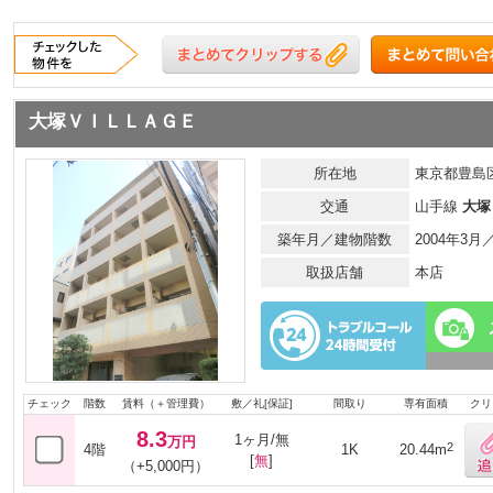
大塚ＶＩＬＬＡＧＥ
所在地
東京都豊島区
交通
山手線
大塚
築年月／建物階数
2004年3
取扱店舗
本店
チェック
階数
賃料（＋管理費）
敷／礼[保証]
間取り
専有面積
クリ
8.3
1ヶ月/無
万円
2
4階
1K
20.44m
[
無
]
（+5,000円）