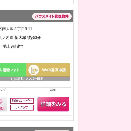
南大塚３丁目9-11
丸ノ内線
新大塚 徒歩3分
月／地上9階建て
ップ
詳細