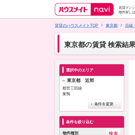
賃貸マン
物件探し
賃貸のハウスメイトTOP
東京都
沿線
東京都の賃貸 検索結
選択中のエリア
東京都 近郊
都営三田線
巣鴨
条件を絞り込む
物件種別