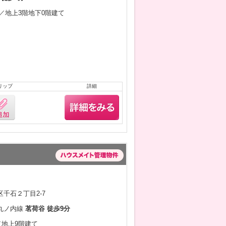
2月／地上3階地下0階建て
リップ
詳細
千石２丁目2-7
丸ノ内線
茗荷谷 徒歩9分
月／地上9階建て