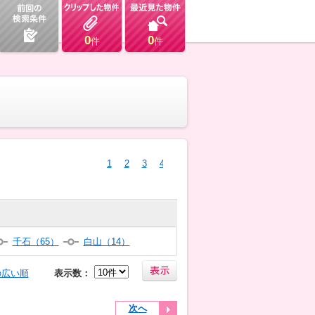
0
0
件
件
1
2
3
4
千石（65）
白山（14）
の広い順
表示数：
次へ