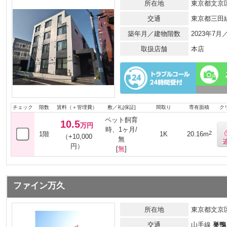
所在地
東京都文京区
交通
東京都三田
築年月／建物階数
2023年7
取扱店舗
本店
チェック
階数
賃料（＋管理費）
敷／礼[保証]
間取り
専有面積
ク
ペット飼育
10.5
万円
時、1ヶ月/
2
1階
1K
20.16m
（+10,000
無
円）
[
無
]
ファイン万久
所在地
東京都文京区
交通
山手線
巣鴨