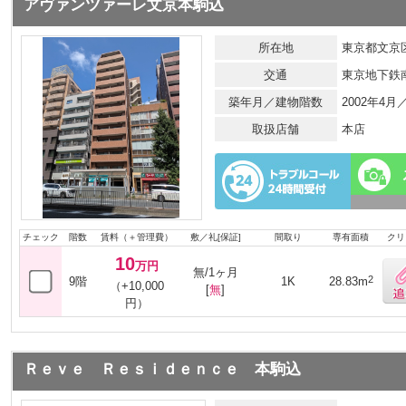
アヴァンツァーレ文京本駒込
所在地
東京都文京区
交通
東京地下鉄
築年月／建物階数
2002年4
取扱店舗
本店
チェック
階数
賃料（＋管理費）
敷／礼[保証]
間取り
専有面積
クリ
10
万円
無/1ヶ月
2
9階
1K
28.83m
（+10,000
[
無
]
円）
Ｒｅｖｅ Ｒｅｓｉｄｅｎｃｅ 本駒込