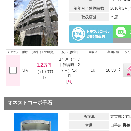
築年月／建物階数
2018年2月
取扱店舗
本店
チェック
階数
賃料（＋管理費）
敷／礼[保証]
間取り
専有面積
クリ
1ヶ月（ペッ
12
ト飼育時、2
万円
2
3階
ヶ月）/1ヶ
1K
26.53m
（+10,000
月
円）
[
無
]
オネストコーポ千石
所在地
東京都文京区
交通
山手線
巣鴨