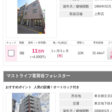
築年月／建物階数
1966年0
取扱店舗
上野店
チェック
階数
賃料（＋管理費）
敷／礼[保証]
間取り
専有面積
ク
11
1ヶ月/1ヶ月
万円
2
3階
1DK
32.44m
[
無
]
（+4,000円）
マストライフ茗荷谷フォレスター
おすすめポイント
人気の設備！オートロック付き
所在地
東京都文京区
交通
東京地下鉄
築年月／建物階数
2006年6