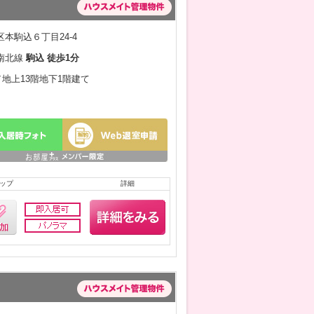
本駒込６丁目24-4
南北線
駒込 徒歩1分
月／地上13階地下1階建て
ップ
詳細