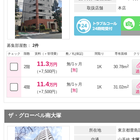
取扱店舗
本店
募集部屋数：
2件
チェック
階数
賃料（＋管理費）
敷／礼[保証]
間取り
専有面積
クリ
11.3
無/1ヶ月
万円
2
2階
1K
30.78m
[
無
]
（+7,500円）
11.4
無/1ヶ月
万円
2
4階
1K
31.02m
[
無
]
（+7,500円）
ザ・グローベル南大塚
所在地
東京都豊島区
交通
山手線
大塚