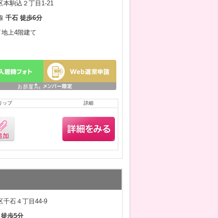
本駒込２丁目1-21
線
千石 徒歩6分
月／地上4階建て
リップ
詳細
千石４丁目44-9
 徒歩5分