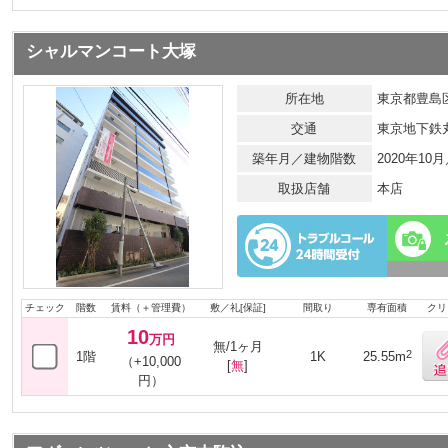
シャルマンコート大塚
所在地
東京都豊島区
交通
東京地下鉄
築年月／建物階数
2020年10
取扱店舗
本店
チェック
階数
賃料（＋管理費）
敷／礼[保証]
間取り
専有面積
クリ
10
万円
無/1ヶ月
2
1階
1K
25.55m
（+10,000
[
無
]
円）