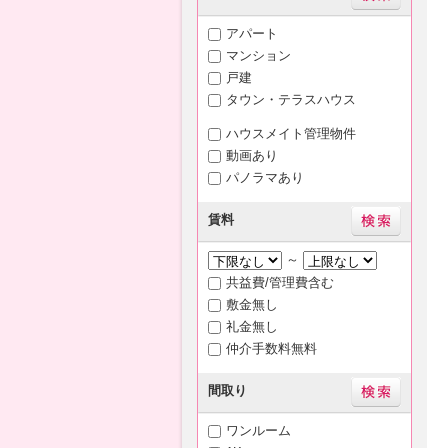
アパート
マンション
戸建
タウン・テラスハウス
ハウスメイト管理物件
動画あり
パノラマあり
賃料
～
共益費/管理費含む
敷金無し
礼金無し
仲介手数料無料
間取り
ワンルーム