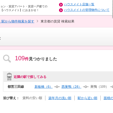
ハウスメイト店舗一覧
ション・賃貸アパート・賃貸一戸建ての
ハウスメイトの管理物件について
は【ハウスメイト】におまかせ！
・駅から物件検索を探す
東京都の賃貸 検索結果
果
109
件
見つかりました
近隣の駅で探してみる
都営三田線
新板橋（6）
西巣鴨（24）
巣鴨（109）
並び替え：
賃料の安い順
築年月の浅い順
駅から近い順
面積