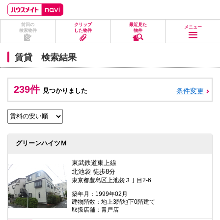
ペ
ペ
こ
こ
こ
ー
ー
こ
こ
こ
ジ
ジ
か
か
か
前回の
クリップ
最近見た
の
内
ら
ら
ら
メニュー
検索物件
した物件
物件
先
を
ヘ
本
フ
頭
移
ッ
文
ッ
に
動
ダ
に
タ
賃貸 検索結果
な
す
情
な
情
り
る
報
り
報
ま
た
に
ま
に
す。
め
な
す。
な
239件
見つかりました
条件変更
の
り
り
リ
ま
ま
ン
す。
す。
ク
で
す。
ヘ
グリーンハイツＭ
ッ
ダ
情
東武鉄道東上線
報
北池袋 徒歩8分
に
東京都豊島区上池袋３丁目2-6
移
動
築年月：1999年02月
し
建物階数：地上3階地下0階建て
ま
取扱店舗：青戸店
す