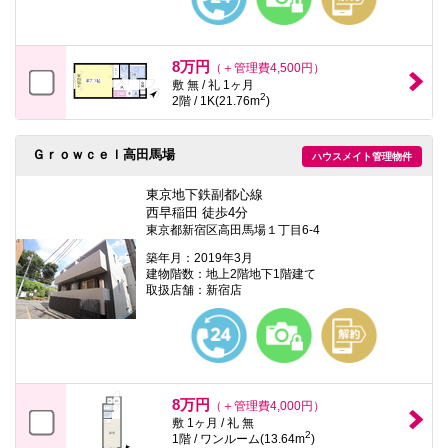
8万円
（＋管理費4,500円）
敷 無 / 礼 1ヶ月
2
2階 / 1K(21.76m
)
Ｇｒｏｗｃｅｌ高田馬場
ハウスメイト管理物件
東京地下鉄副都心線
西早稲田 徒歩4分
東京都新宿区高田馬場１丁目6-4
築年月：2019年3月
建物階数：地上2階地下1階建て
取扱店舗：新宿店
8万円
（＋管理費4,000円）
敷 1ヶ月 / 礼 無
2
1階 / ワンルーム(13.64m
)