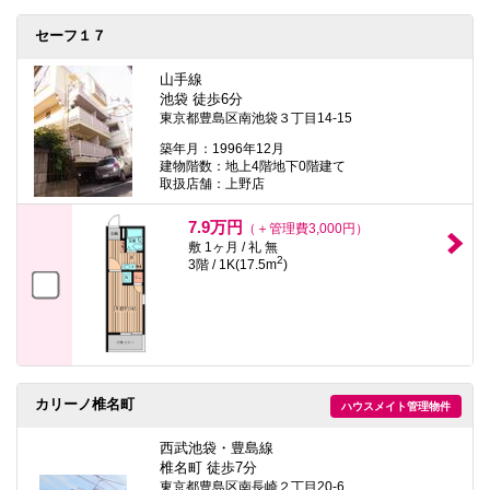
セーフ１７
山手線
池袋 徒歩6分
東京都豊島区南池袋３丁目14-15
築年月：1996年12月
建物階数：地上4階地下0階建て
取扱店舗：上野店
7.9万円
（＋管理費3,000円）
敷 1ヶ月 / 礼 無
2
3階 / 1K(17.5m
)
カリーノ椎名町
ハウスメイト管理物件
西武池袋・豊島線
椎名町 徒歩7分
東京都豊島区南長崎２丁目20-6