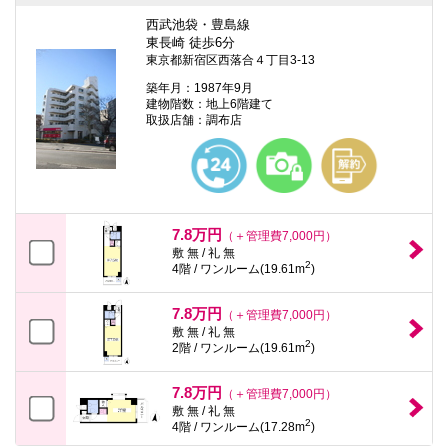
西武池袋・豊島線
東長崎 徒歩6分
東京都新宿区西落合４丁目3-13
築年月：1987年9月
建物階数：地上6階建て
取扱店舗：調布店
7.8万円
（＋管理費7,000円）
敷 無 / 礼 無
2
4階 / ワンルーム(19.61m
)
7.8万円
（＋管理費7,000円）
敷 無 / 礼 無
2
2階 / ワンルーム(19.61m
)
7.8万円
（＋管理費7,000円）
敷 無 / 礼 無
2
4階 / ワンルーム(17.28m
)