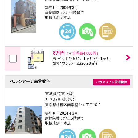
築年月：2006年3月
建物階数：地上4階建て
取扱店舗：本店
8万円
（＋管理費4,000円）
敷 ペット飼育時、1ヶ月 / 礼 1ヶ月
2
3階 / ワンルーム(20.28m
)
ペルシアーナ南常盤台
ハウスメイト管理物件
東武鉄道東上線
ときわ台 徒歩8分
東京都板橋区南常盤台１丁目10-5
築年月：2014年3月
建物階数：地上5階建て
取扱店舗：本店