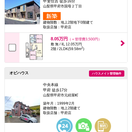
甲斐住吉 徒歩16分
山梨県甲府市国母２丁目
建物階数：地上2階地下0階建て
取扱店舗：甲府店
8.05万円
（＋管理費3,500円）
敷 無 / 礼 12.05万円
2
2階 / 2LDK(59.58m
)
オビハウス
ハウスメイト管理物件
中央本線
甲府 徒歩17分
山梨県甲府市元紺屋町
築年月：1999年2月
建物階数：地上2階建て
取扱店舗：甲府店