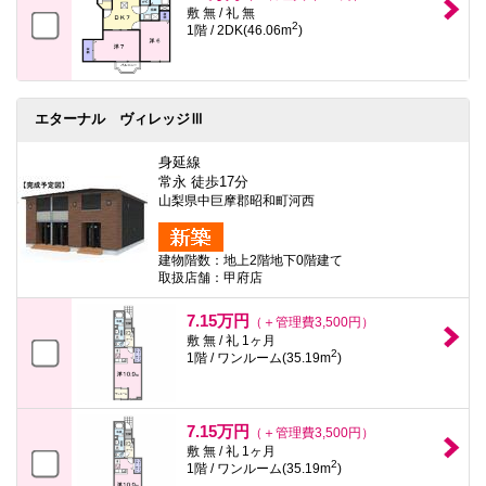
敷 無 / 礼 無
2
1階 / 2DK(46.06m
)
エターナル ヴィレッジⅢ
身延線
常永 徒歩17分
山梨県中巨摩郡昭和町河西
建物階数：地上2階地下0階建て
取扱店舗：甲府店
7.15万円
（＋管理費3,500円）
敷 無 / 礼 1ヶ月
2
1階 / ワンルーム(35.19m
)
7.15万円
（＋管理費3,500円）
敷 無 / 礼 1ヶ月
2
1階 / ワンルーム(35.19m
)