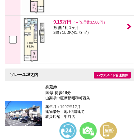
9.15万円
（＋管理費3,500円）
敷 無 / 礼 1ヶ月
2
2階 / 1LDK(41.73m
)
ソレーユ堀之内
ハウスメイト管理物件
身延線
国母 徒歩18分
山梨県中巨摩郡昭和町西条
築年月：1992年12月
建物階数：地上2階建て
取扱店舗：甲府店