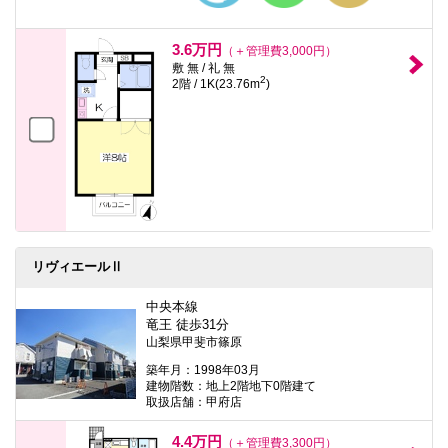
3.6万円
（＋管理費3,000円）
敷 無 / 礼 無
2
2階 / 1K(23.76m
)
リヴィエールⅡ
中央本線
竜王 徒歩31分
山梨県甲斐市篠原
築年月：1998年03月
建物階数：地上2階地下0階建て
取扱店舗：甲府店
4.4万円
（＋管理費3,300円）