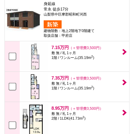
身延線
常永 徒歩17分
山梨県中巨摩郡昭和町河西
建物階数：地上2階地下0階建て
取扱店舗：甲府店
7.15万円
（＋管理費3,500円）
敷 無 / 礼 1ヶ月
2
1階 / ワンルーム(35.19m
)
7.35万円
（＋管理費3,500円）
敷 無 / 礼 1ヶ月
2
1階 / ワンルーム(35.19m
)
8.95万円
（＋管理費3,500円）
敷 無 / 礼 1ヶ月
2
2階 / 1LDK(41.73m
)