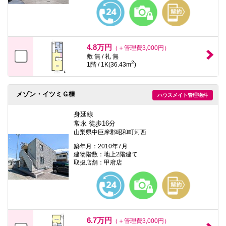
本
文
に
移
動
し
4.8万円
（＋管理費3,000円）
ま
敷 無 / 礼 無
す
2
1階 / 1K(36.43m
)
フ
ッ
タ
情
メゾン・イツミＧ棟
ハウスメイト管理物件
報
に
身延線
移
常永 徒歩16分
動
山梨県中巨摩郡昭和町河西
し
ま
築年月：2010年7月
す
建物階数：地上2階建て
取扱店舗：甲府店
6.7万円
（＋管理費3,000円）