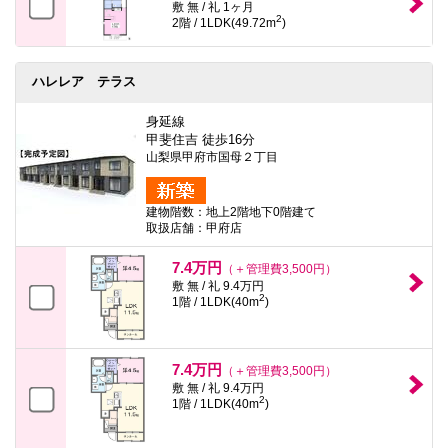
敷 無 / 礼 1ヶ月
2
2階 / 1LDK(49.72m
)
ハレレア テラス
身延線
甲斐住吉 徒歩16分
山梨県甲府市国母２丁目
建物階数：地上2階地下0階建て
取扱店舗：甲府店
7.4万円
（＋管理費3,500円）
敷 無 / 礼 9.4万円
2
1階 / 1LDK(40m
)
7.4万円
（＋管理費3,500円）
敷 無 / 礼 9.4万円
2
1階 / 1LDK(40m
)