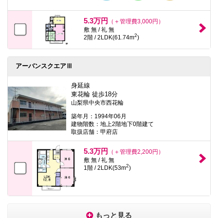
5.3万円
（＋管理費3,000円）
敷 無 / 礼 無
2
2階 / 2LDK(61.74m
)
アーバンスクエアⅢ
身延線
東花輪 徒歩18分
山梨県中央市西花輪
築年月：1994年06月
建物階数：地上2階地下0階建て
取扱店舗：甲府店
5.3万円
（＋管理費2,200円）
敷 無 / 礼 無
2
1階 / 2LDK(53m
)
もっと見る