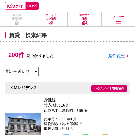
ペ
ペ
こ
こ
こ
ー
ー
こ
こ
こ
ジ
ジ
か
か
か
前回の
クリップ
最近見た
の
内
ら
ら
ら
メニュー
検索物件
した物件
物件
先
を
ヘ
本
フ
頭
移
ッ
文
ッ
に
動
ダ
に
タ
賃貸 検索結果
な
す
情
な
情
り
る
報
り
報
ま
た
に
ま
に
す。
め
な
す。
な
200件
見つかりました
条件変更
の
り
り
リ
ま
ま
ン
す。
す。
ク
で
す。
ヘ
ＫＭレジデンス
ハウスメイト管理物件
ッ
ダ
情
身延線
報
常永 徒歩16分
に
山梨県中巨摩郡昭和町飯喰
移
動
築年月：2001年1月
し
建物階数：地上2階建て
ま
取扱店舗：甲府店
す