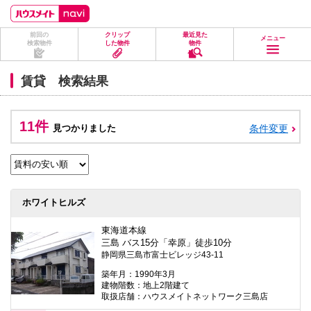
ペ
ペ
こ
こ
こ
ー
ー
こ
こ
こ
ジ
ジ
か
か
か
前回の
クリップ
最近見た
の
内
ら
ら
ら
メニュー
検索物件
した物件
物件
先
を
ヘ
本
フ
頭
移
ッ
文
ッ
に
動
ダ
に
タ
賃貸 検索結果
な
す
情
な
情
り
る
報
り
報
ま
た
に
ま
に
す。
め
な
す。
な
11件
見つかりました
条件変更
の
り
り
リ
ま
ま
ン
す。
す。
ク
で
す。
ヘ
ホワイトヒルズ
ッ
ダ
情
東海道本線
報
三島 バス15分「幸原」徒歩10分
に
静岡県三島市富士ビレッジ43-11
移
動
築年月：1990年3月
し
建物階数：地上2階建て
ま
取扱店舗：ハウスメイトネットワーク三島店
す