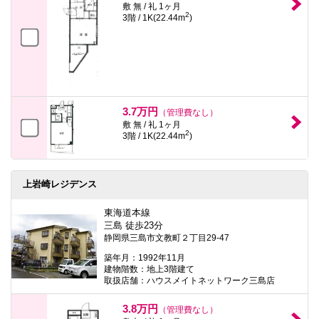
敷 無 / 礼 1ヶ月
2
3階 / 1K(22.44m
)
3.7万円
（管理費なし）
敷 無 / 礼 1ヶ月
2
3階 / 1K(22.44m
)
上岩崎レジデンス
東海道本線
三島 徒歩23分
静岡県三島市文教町２丁目29-47
築年月：1992年11月
建物階数：地上3階建て
取扱店舗：ハウスメイトネットワーク三島店
3.8万円
（管理費なし）