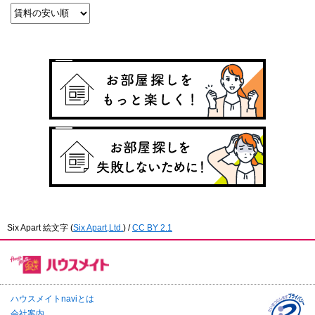
Six Apart 絵文字
(
Six Apart,Ltd.
) /
CC BY 2.1
ハウスメイトnaviとは
会社案内