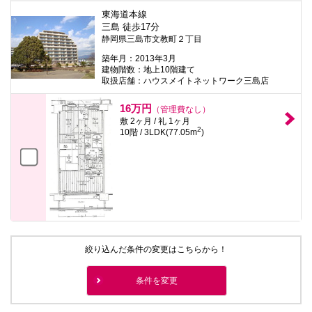
東海道本線
三島 徒歩17分
静岡県三島市文教町２丁目
築年月：2013年3月
建物階数：地上10階建て
取扱店舗：ハウスメイトネットワーク三島店
16万円
（管理費なし）
敷 2ヶ月 / 礼 1ヶ月
2
10階 / 3LDK(77.05m
)
絞り込んだ条件の変更はこちらから！
条件を変更