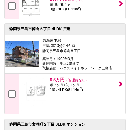
敷 無 / 礼 1ヶ月
2
3階 / 3DK(66.22m
)
静岡県三島市徳倉５丁目 4LDK 戸建
東海道本線
三島 車10分2.4キロ
静岡県三島市徳倉５丁目
築年月：1992年3月
建物階数：地上2階建て
取扱店舗：ハウスメイトネットワーク三島店
9.5万円
（管理費なし）
敷 2ヶ月 / 礼 1ヶ月
2
1階 / 4LDK(81.14m
)
静岡県三島市文教町２丁目 3LDK マンション