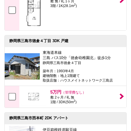
敷 無 / 礼 1ヶ月
2
3階 / 1K(28.1m
)
静岡県三島市徳倉４丁目 3DK 戸建
東海道本線
三島 バス10分「徳倉幼稚園北」徒歩1分
静岡県三島市徳倉４丁目
築年月：1993年4月
建物階数：地上1階建て
取扱店舗：ハウスメイトネットワーク三島店
5万円
（管理費なし）
敷 2ヶ月 / 礼 無
2
1階 / 3DK(50m
)
静岡県三島市西本町 2DK アパート
伊豆箱根鉄道駿豆線