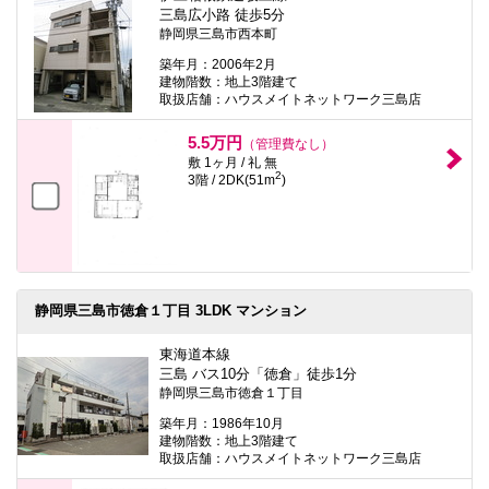
三島広小路 徒歩5分
静岡県三島市西本町
築年月：2006年2月
建物階数：地上3階建て
取扱店舗：ハウスメイトネットワーク三島店
5.5万円
（管理費なし）
敷 1ヶ月 / 礼 無
2
3階 / 2DK(51m
)
静岡県三島市徳倉１丁目 3LDK マンション
東海道本線
三島 バス10分「徳倉」徒歩1分
静岡県三島市徳倉１丁目
築年月：1986年10月
建物階数：地上3階建て
取扱店舗：ハウスメイトネットワーク三島店