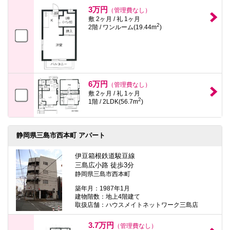
本
3万円
（管理費なし）
文
敷 2ヶ月 / 礼 1ヶ月
に
2
2階 / ワンルーム(19.44m
)
移
動
し
ま
す
フ
ッ
6万円
（管理費なし）
タ
敷 2ヶ月 / 礼 1ヶ月
情
2
1階 / 2LDK(56.7m
)
報
に
移
動
静岡県三島市西本町 アパート
し
ま
す
伊豆箱根鉄道駿豆線
三島広小路 徒歩3分
静岡県三島市西本町
築年月：1987年1月
建物階数：地上4階建て
取扱店舗：ハウスメイトネットワーク三島店
3.7万円
（管理費なし）