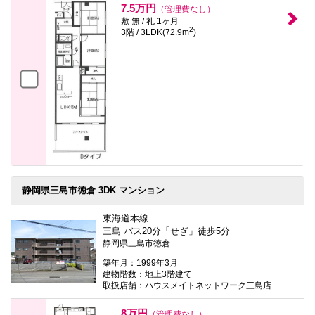
7.5万円
（管理費なし）
敷 無 / 礼 1ヶ月
2
3階 / 3LDK(72.9m
)
静岡県三島市徳倉 3DK マンション
東海道本線
三島 バス20分「せぎ」徒歩5分
静岡県三島市徳倉
築年月：1999年3月
建物階数：地上3階建て
取扱店舗：ハウスメイトネットワーク三島店
8万円
（管理費なし）