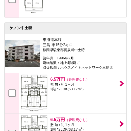
ケノン中土狩
東海道本線
三島 車15分2キロ
静岡県駿東郡長泉町中土狩
築年月：1996年2月
建物階数：地上4階建て
取扱店舗：ハウスメイトネットワーク三島店
6.5万円
（管理費なし）
敷 無 / 礼 1ヶ月
2
2階 / 2LDK(63.17m
)
6.5万円
（管理費なし）
敷 無 / 礼 1ヶ月
2
1階 / 2LDK(63.17m
)