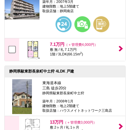
築年月：2007年3月
建物階数：地上5階建て
取扱店舗：静岡南店
7.1万円
（＋管理費4,000円）
敷 無 / 礼 7.1万円
2
1階 / 3LDK(66.15m
)
静岡県駿東郡長泉町中土狩 4LDK 戸建
東海道本線
三島 徒歩20分
静岡県駿東郡長泉町中土狩
築年月：2008年1月
建物階数：地上2階建て
取扱店舗：ハウスメイトネットワーク三島店
13万円
（＋管理費3,000円）
敷 2ヶ月 / 礼 1ヶ月