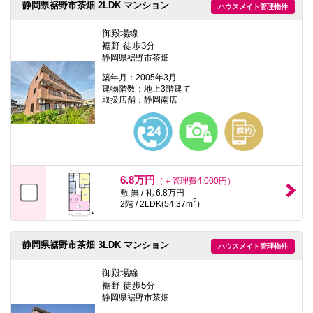
静岡県裾野市茶畑 2LDK マンション
ハウスメイト管理物件
御殿場線
裾野 徒歩3分
静岡県裾野市茶畑
築年月：2005年3月
建物階数：地上3階建て
取扱店舗：静岡南店
6.8万円
（＋管理費4,000円）
敷 無 / 礼 6.8万円
2
2階 / 2LDK(54.37m
)
静岡県裾野市茶畑 3LDK マンション
ハウスメイト管理物件
御殿場線
裾野 徒歩5分
静岡県裾野市茶畑