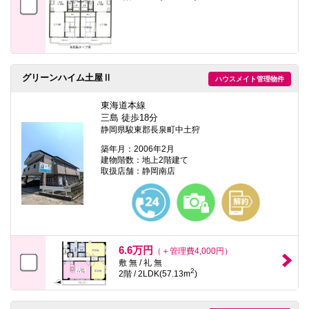
グリーンハイム土屋Ⅱ
ハウスメイト管理物件
東海道本線
三島 徒歩18分
静岡県駿東郡長泉町中土狩
築年月：2006年2月
建物階数：地上2階建て
取扱店舗：静岡南店
6.6万円
（＋管理費4,000円）
敷 無 / 礼 無
2
2階 / 2LDK(57.13m
)