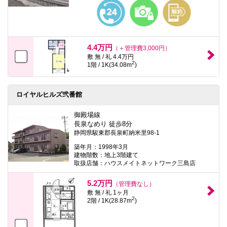
本
文
に
移
動
し
4.4万円
（＋管理費3,000円）
ま
敷 無 / 礼 4.4万円
す
2
1階 / 1K(34.08m
)
フ
ッ
タ
情
ロイヤルヒルズ弐番館
報
に
御殿場線
移
長泉なめり 徒歩8分
動
静岡県駿東郡長泉町納米里98-1
し
ま
築年月：1998年3月
す
建物階数：地上3階建て
取扱店舗：ハウスメイトネットワーク三島店
5.2万円
（管理費なし）
敷 無 / 礼 1ヶ月
2
2階 / 1K(28.87m
)