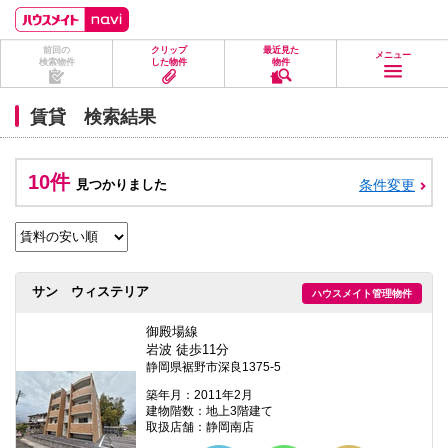
ペ
ペ
こ
こ
こ
ー
ー
こ
こ
こ
ジ
ジ
か
か
か
前回の
クリップ
最近見た
の
内
ら
ら
ら
メニュー
検索物件
した物件
物件
先
を
ヘ
本
フ
頭
移
ッ
文
ッ
に
動
ダ
に
タ
賃貸 検索結果
な
す
情
な
情
り
る
報
り
報
ま
た
に
ま
に
す。
め
な
す。
な
10件
見つかりました
条件変更
の
り
り
リ
ま
ま
ン
す。
す。
ク
で
す。
ヘ
サン ウィステリア
ハウスメイト管理物件
ッ
ダ
情
御殿場線
報
岩波 徒歩11分
に
静岡県裾野市深良1375-5
移
動
築年月：2011年2月
し
建物階数：地上3階建て
ま
取扱店舗：静岡南店
す