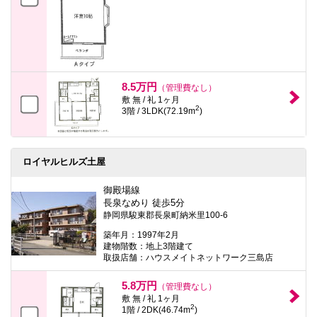
8.5万円
（管理費なし）
敷 無 / 礼 1ヶ月
2
3階 / 3LDK(72.19m
)
ロイヤルヒルズ土屋
御殿場線
長泉なめり 徒歩5分
静岡県駿東郡長泉町納米里100-6
築年月：1997年2月
建物階数：地上3階建て
取扱店舗：ハウスメイトネットワーク三島店
5.8万円
（管理費なし）
敷 無 / 礼 1ヶ月
2
1階 / 2DK(46.74m
)