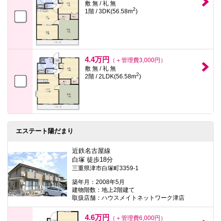
敷 無 / 礼 無
2
1階 / 3DK(56.58m
)
4.4万円
（＋管理費3,000円）
敷 無 / 礼 無
2
2階 / 2LDK(56.58m
)
エステート陽だまり
近鉄名古屋線
白塚 徒歩18分
三重県津市白塚町3359-1
築年月：2008年5月
建物階数：地上2階建て
取扱店舗：ハウスメイトネットワーク津店
4.6万円
（＋管理費6,000円）