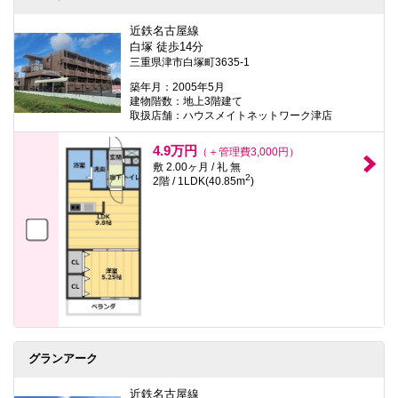
近鉄名古屋線
白塚 徒歩14分
三重県津市白塚町3635-1
築年月：2005年5月
建物階数：地上3階建て
取扱店舗：ハウスメイトネットワーク津店
4.9万円
（＋管理費3,000円）
敷 2.00ヶ月 / 礼 無
2
2階 / 1LDK(40.85m
)
グランアーク
近鉄名古屋線