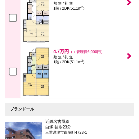
敷 無 / 礼 無
2
1階 / 2DK(51.1m
)
4.7万円
（＋管理費6,000円）
敷 無 / 礼 無
2
1階 / 2DK(51.1m
)
プランドール
近鉄名古屋線
白塚 徒歩23分
三重県津市白塚町4723-1