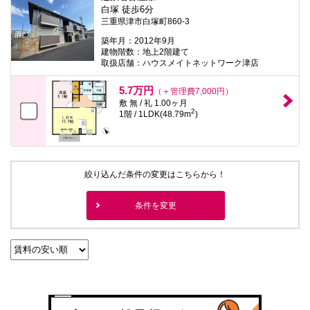
白塚 徒歩6分
三重県津市白塚町860-3
築年月：2012年9月
建物階数：地上2階建て
取扱店舗：ハウスメイトネットワーク津店
5.7万円
（＋管理費7,000円）
敷 無 / 礼 1.00ヶ月
2
1階 / 1LDK(48.79m
)
絞り込んだ条件の変更はこちらから！
条件を変更