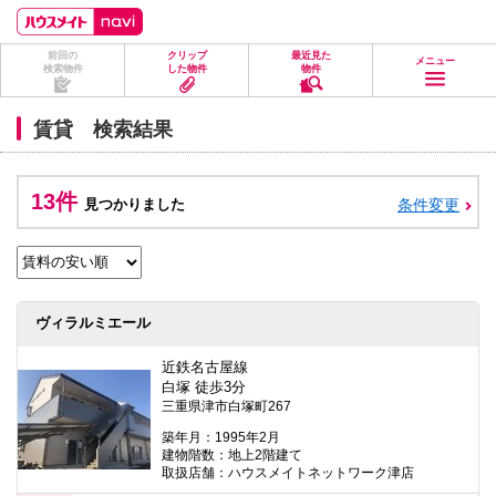
ペ
ペ
こ
こ
こ
ー
ー
こ
こ
こ
ジ
ジ
か
か
か
前回の
クリップ
最近見た
の
内
ら
ら
ら
メニュー
検索物件
した物件
物件
先
を
ヘ
本
フ
頭
移
ッ
文
ッ
に
動
ダ
に
タ
賃貸 検索結果
な
す
情
な
情
り
る
報
り
報
ま
た
に
ま
に
す。
め
な
す。
な
13件
見つかりました
条件変更
の
り
り
リ
ま
ま
ン
す。
す。
ク
で
す。
ヘ
ヴィラルミエール
ッ
ダ
情
近鉄名古屋線
報
白塚 徒歩3分
に
三重県津市白塚町267
移
動
築年月：1995年2月
し
建物階数：地上2階建て
ま
取扱店舗：ハウスメイトネットワーク津店
す