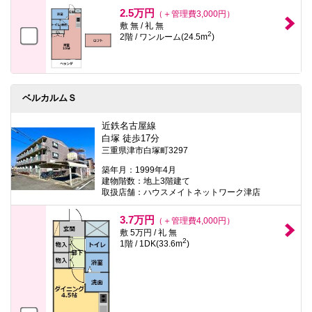
本
2.5万円
（＋管理費3,000円）
文
敷 無 / 礼 無
に
2
2階 / ワンルーム(24.5m
)
移
動
し
ま
す
フ
ベルカルムＳ
ッ
タ
近鉄名古屋線
情
白塚 徒歩17分
報
三重県津市白塚町3297
に
移
築年月：1999年4月
動
建物階数：地上3階建て
し
取扱店舗：ハウスメイトネットワーク津店
ま
す
3.7万円
（＋管理費4,000円）
敷 5万円 / 礼 無
2
1階 / 1DK(33.6m
)