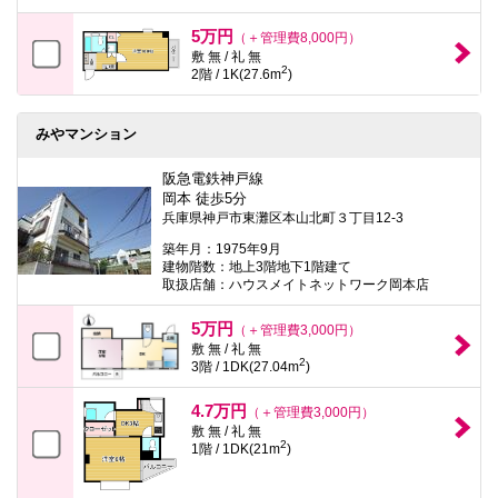
5万円
（＋管理費8,000円）
敷 無 / 礼 無
2
2階 / 1K(27.6m
)
みやマンション
阪急電鉄神戸線
岡本 徒歩5分
兵庫県神戸市東灘区本山北町３丁目12-3
築年月：1975年9月
建物階数：地上3階地下1階建て
取扱店舗：ハウスメイトネットワーク岡本店
5万円
（＋管理費3,000円）
敷 無 / 礼 無
2
3階 / 1DK(27.04m
)
4.7万円
（＋管理費3,000円）
敷 無 / 礼 無
2
1階 / 1DK(21m
)