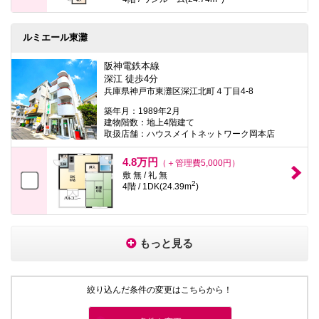
ルミエール東灘
阪神電鉄本線
深江 徒歩4分
兵庫県神戸市東灘区深江北町４丁目4-8
築年月：1989年2月
建物階数：地上4階建て
取扱店舗：ハウスメイトネットワーク岡本店
4.8万円
（＋管理費5,000円）
敷 無 / 礼 無
2
4階 / 1DK(24.39m
)
もっと見る
絞り込んだ条件の変更はこちらから！