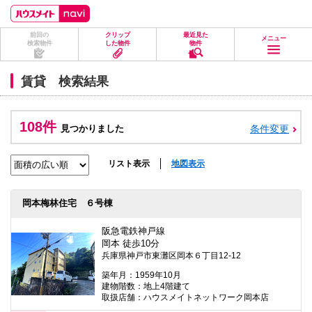
ペ
ペ
こ
こ
こ
ー
ー
こ
こ
こ
ジ
ジ
か
か
か
前回の
クリップ
最近見た
の
内
ら
ら
ら
メニュー
検索物件
した物件
物件
先
を
ヘ
本
フ
頭
移
ッ
文
ッ
に
動
ダ
に
タ
賃貸 検索結果
な
す
情
な
情
り
る
報
り
報
ま
た
に
ま
に
す。
め
な
す。
な
108件
見つかりました
条件変更
の
り
り
リ
ま
ま
ン
す。
す。
ク
リスト表示
地図表示
で
す。
ヘ
岡本梅林住宅 ６号棟
ッ
ダ
情
阪急電鉄神戸線
報
岡本 徒歩10分
に
兵庫県神戸市東灘区岡本６丁目12-12
移
動
築年月：1959年10月
し
建物階数：地上4階建て
ま
取扱店舗：ハウスメイトネットワーク岡本店
す