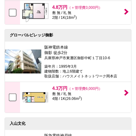
4.8万円
（＋管理費3,000円）
敷 無 / 礼 無
2
2階 / 1K(18m
)
グローバルビレッジ御影
阪神電鉄本線
御影 徒歩2分
兵庫県神戸市東灘区御影中町１丁目10-6
築年月：1995年3月
建物階数：地上6階建て
取扱店舗：ハウスメイトネットワーク岡本店
4.3万円
（＋管理費6,000円）
敷 無 / 礼 無
2
4階 / 1K(26.06m
)
入山文化
阪急電鉄神戸線