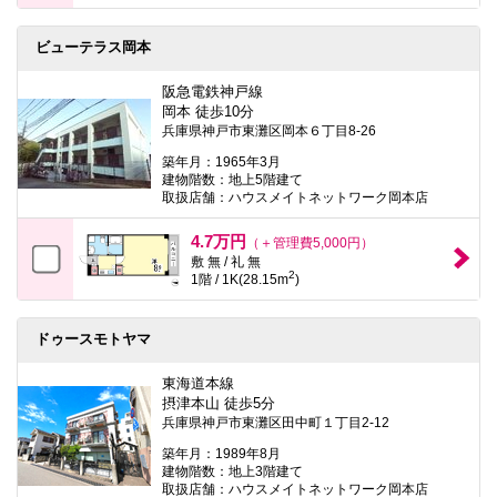
ビューテラス岡本
阪急電鉄神戸線
岡本 徒歩10分
兵庫県神戸市東灘区岡本６丁目8-26
築年月：1965年3月
建物階数：地上5階建て
取扱店舗：ハウスメイトネットワーク岡本店
4.7万円
（＋管理費5,000円）
敷 無 / 礼 無
2
1階 / 1K(28.15m
)
ドゥースモトヤマ
東海道本線
摂津本山 徒歩5分
兵庫県神戸市東灘区田中町１丁目2-12
築年月：1989年8月
建物階数：地上3階建て
取扱店舗：ハウスメイトネットワーク岡本店