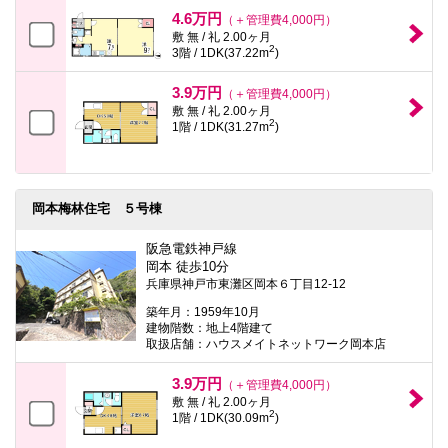
本
4.6万円
（＋管理費4,000円）
文
敷 無 / 礼 2.00ヶ月
に
2
3階 / 1DK(37.22m
)
移
動
し
3.9万円
（＋管理費4,000円）
ま
敷 無 / 礼 2.00ヶ月
す
2
1階 / 1DK(31.27m
)
フ
ッ
タ
情
報
岡本梅林住宅 ５号棟
に
移
阪急電鉄神戸線
動
し
岡本 徒歩10分
ま
兵庫県神戸市東灘区岡本６丁目12-12
す
築年月：1959年10月
建物階数：地上4階建て
取扱店舗：ハウスメイトネットワーク岡本店
3.9万円
（＋管理費4,000円）
敷 無 / 礼 2.00ヶ月
2
1階 / 1DK(30.09m
)