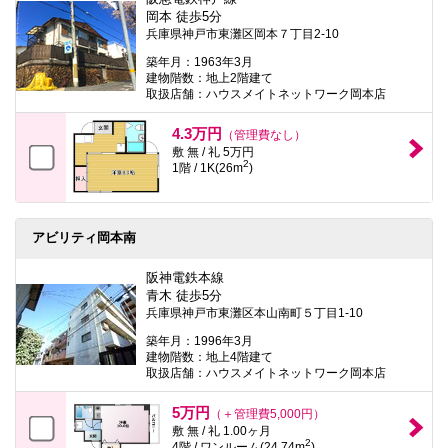
岡本 徒歩5分
兵庫県神戸市東灘区岡本７丁目2-10
築年月：1963年3月
建物階数：地上2階建て
取扱店舗：ハウスメイトネットワーク岡本店
4.3万円
（管理費なし）
敷 無 / 礼 5万円
2
1階 / 1K(26m
)
アビリティ岡本南
阪神電鉄本線
青木 徒歩5分
兵庫県神戸市東灘区本山南町５丁目1-10
築年月：1996年3月
建物階数：地上4階建て
取扱店舗：ハウスメイトネットワーク岡本店
5万円
（＋管理費5,000円）
敷 無 / 礼 1.00ヶ月
2
4階 / ワンルーム(24.74m
)