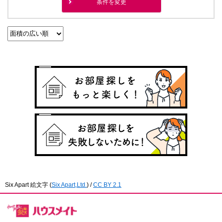
条件を変更
Six Apart 絵文字
(
Six Apart,Ltd.
) /
CC BY 2.1