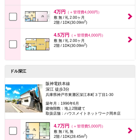
4万円
（＋管理費4,000円）
敷 無 / 礼 2.00ヶ月
2
2階 / 1DK(30.09m
)
4.5万円
（＋管理費4,000円）
敷 無 / 礼 2.00ヶ月
2
2階 / 1DK(30.09m
)
ドル深江
阪神電鉄本線
深江 徒歩3分
兵庫県神戸市東灘区深江本町３丁目1-30
築年月：1996年6月
建物階数：地上2階建て
取扱店舗：ハウスメイトネットワーク岡本店
4.7万円
（＋管理費5,000円）
敷 無 / 礼 無
2
2階 / 1DK(28.45m
)