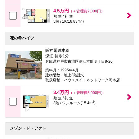
4.5万円
（＋管理費7,000円）
敷 無 / 礼 無
2
5階 / 1K(18.83m
)
花の希ハイツ
阪神電鉄本線
深江 徒歩1分
兵庫県神戸市東灘区深江本町３丁目8-20
築年月：1995年4月
建物階数：地上3階建て
取扱店舗：ハウスメイトネットワーク岡本店
3.4万円
（＋管理費3,000円）
敷 無 / 礼 無
2
3階 / ワンルーム(15.4m
)
メゾン・ド・アクト