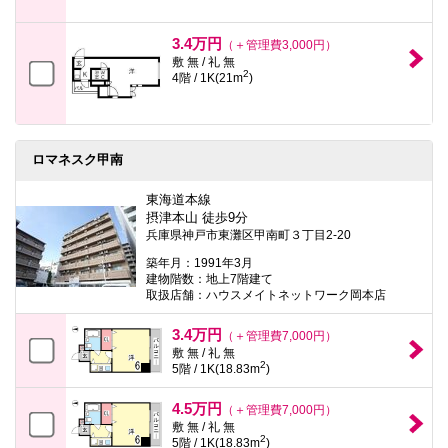
3.4万円
（＋管理費3,000円）
敷 無 / 礼 無
2
4階 / 1K(21m
)
ロマネスク甲南
東海道本線
摂津本山 徒歩9分
兵庫県神戸市東灘区甲南町３丁目2-20
築年月：1991年3月
建物階数：地上7階建て
取扱店舗：ハウスメイトネットワーク岡本店
3.4万円
（＋管理費7,000円）
敷 無 / 礼 無
2
5階 / 1K(18.83m
)
4.5万円
（＋管理費7,000円）
敷 無 / 礼 無
2
5階 / 1K(18.83m
)