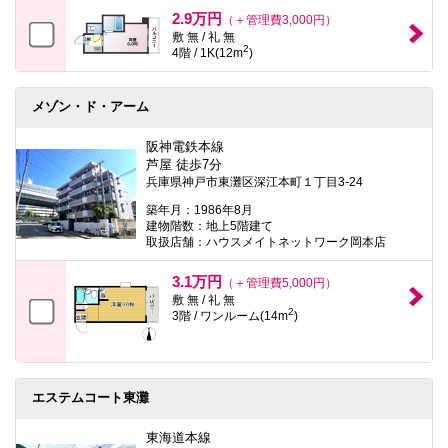
本
2.9万円
（＋管理費3,000円）
文
敷 無 / 礼 無
に
2
4階 / 1K(12m
)
移
動
し
ま
メゾン・ド・アーム
す
フ
阪神電鉄本線
ッ
芦屋 徒歩7分
タ
兵庫県神戸市東灘区深江本町１丁目3-24
情
報
築年月：1986年8月
に
建物階数：地上5階建て
移
取扱店舗：ハウスメイトネットワーク岡本店
動
し
3.1万円
ま
（＋管理費5,000円）
す
敷 無 / 礼 無
2
3階 / ワンルーム(14m
)
エステムコート東灘
東海道本線