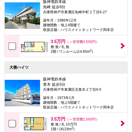
阪神電鉄本線
魚崎 徒歩9分
兵庫県神戸市東灘区魚崎中町２丁目6-27
築年月：1986年12月
建物階数：地上4階建て
取扱店舗：ハウスメイトネットワーク岡本店
3.5万円
（＋管理費4,500円）
敷 無 / 礼 無
2
2階 / ワンルーム(14.85m
)
大善ハイツ
阪神電鉄本線
青木 徒歩5分
兵庫県神戸市東灘区北青木２丁目9-5
築年月：1973年1月
建物階数：地上5階建て
取扱店舗：ハウスメイトネットワーク岡本店
3.5万円
（＋管理費2,000円）
敷 無 / 礼 10万円
2
1階 / 1K(19m
)