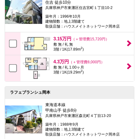
住吉 徒歩10分
兵庫県神戸市東灘区住吉宮町１丁目10-2
築年月：1996年10月
建物階数：地上3階建て
取扱店舗：ハウスメイトネットワーク岡本店
3.15万円
（＋管理費15,720円）
敷 無 / 礼 無
2
3階 / 1K(17.89m
)
4.3万円
（＋管理費8,000円）
敷 無 / 礼 1.00ヶ月
2
3階 / 1K(19.29m
)
ラフェブランシュ岡本
東海道本線
甲南山手 徒歩8分
兵庫県神戸市東灘区森北町４丁目13-20
築年月：1988年9月
建物階数：地上3階建て
取扱店舗：ハウスメイトネットワーク岡本店