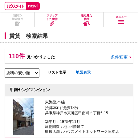
ペ
ペ
こ
こ
こ
ー
ー
こ
こ
こ
ジ
ジ
か
か
か
前回の
クリップ
最近見た
の
内
ら
ら
ら
メニュー
検索物件
した物件
物件
先
を
ヘ
本
フ
頭
移
ッ
文
ッ
に
動
ダ
に
タ
賃貸 検索結果
な
す
情
な
情
り
る
報
り
報
ま
た
に
ま
に
す。
め
な
す。
な
110件
見つかりました
条件変更
の
り
り
リ
ま
ま
ン
す。
す。
ク
リスト表示
地図表示
で
す。
ヘ
甲南ヤングマンション
ッ
ダ
情
東海道本線
報
摂津本山 徒歩13分
に
兵庫県神戸市東灘区甲南町３丁目5-15
移
動
築年月：1975年11月
し
建物階数：地上4階建て
ま
取扱店舗：ハウスメイトネットワーク岡本店
す