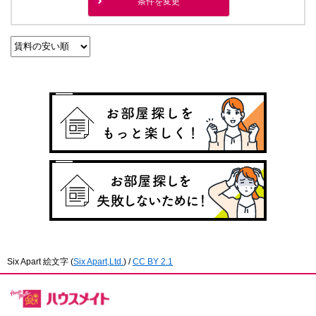
条件を変更
Six Apart 絵文字
(
Six Apart,Ltd.
) /
CC BY 2.1