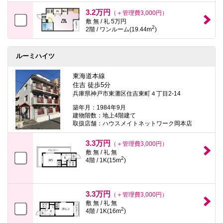
3.2万円
（＋管理費3,000円）
敷 無 / 礼 5万円
2
2階 / ワンルーム(19.44m
)
ルーミハイツ
東海道本線
住吉 徒歩5分
兵庫県神戸市東灘区住吉東町４丁目2-14
築年月：1984年9月
建物階数：地上4階建て
取扱店舗：ハウスメイトネットワーク岡本店
3.3万円
（＋管理費3,000円）
敷 無 / 礼 無
2
4階 / 1K(15m
)
3.3万円
（＋管理費3,000円）
敷 無 / 礼 無
2
4階 / 1K(16m
)