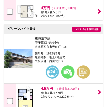
4万円
（＋管理費5,000円）
敷 無 / 礼 5万円
2
2階 / 1K(21.85m
)
グリーンハイツ天道
ハウスメイト管理物件
東海道本線
甲子園口 徒歩6分
兵庫県西宮市天道町4-16
築年月：1992年3月
建物階数：地上2階建て
取扱店舗：西宮北口店
4.5万円
（＋管理費3,000円）
敷 無 / 礼 4.5万円
2
1階 / ワンルーム(19.6m
)