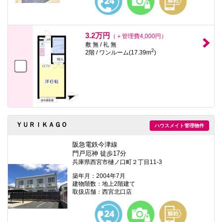
3.2万円
（＋管理費4,000円）
敷 無 / 礼 無
2
2階 / ワンルーム(17.39m
)
ＹＵＲＩＫＡＧＯ
ハウスメイト管理物件
阪急電鉄今津線
門戸厄神 徒歩17分
兵庫県西宮市樋ノ口町２丁目11-3
築年月：2004年7月
建物階数：地上2階建て
取扱店舗：西宮北口店