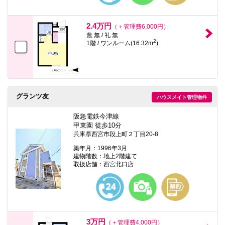
2.4万円
（＋管理費6,000円）
敷 無 / 礼 無
2
1階 / ワンルーム(16.32m
)
グランツ友
ハウスメイト管理物件
阪急電鉄今津線
甲東園 徒歩10分
兵庫県西宮市段上町２丁目20-8
築年月：1996年3月
建物階数：地上2階建て
取扱店舗：西宮北口店
3万円
（＋管理費4,000円）