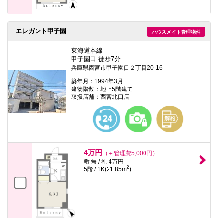
エレガント甲子園
ハウスメイト管理物件
東海道本線
甲子園口 徒歩7分
兵庫県西宮市甲子園口２丁目20-16
築年月：1994年3月
建物階数：地上5階建て
取扱店舗：西宮北口店
4万円
（＋管理費5,000円）
敷 無 / 礼 4万円
2
5階 / 1K(21.85m
)