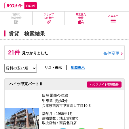
ペ
ペ
こ
こ
こ
ー
ー
こ
こ
こ
ジ
ジ
か
か
か
前回の
クリップ
最近見た
の
内
ら
ら
ら
メニュー
検索物件
した物件
物件
先
を
ヘ
本
フ
頭
移
ッ
文
ッ
に
動
ダ
に
タ
賃貸 検索結果
な
す
情
な
情
り
る
報
り
報
ま
た
に
ま
に
す。
め
な
す。
な
21件
見つかりました
条件変更
の
り
り
リ
ま
ま
ン
す。
す。
ク
リスト表示
地図表示
で
す。
ヘ
ハイツ甲東パートⅡ
ハウスメイト管理物件
ッ
ダ
情
阪急電鉄今津線
報
甲東園 徒歩3分
に
兵庫県西宮市甲東園１丁目10-3
移
動
築年月：1986年1月
し
建物階数：地上3階建て
ま
取扱店舗：西宮北口店
す