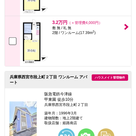
3.2万円
（＋管理費4,000円）
敷 無 / 礼 無
2
2階 / ワンルーム(17.39m
)
兵庫県西宮市段上町２丁目 ワンルーム アパ
ハウスメイト管理物件
ート
阪急電鉄今津線
甲東園 徒歩10分
兵庫県西宮市段上町２丁目
築年月：1996年3月
建物階数：地上2階建て
取扱店舗：姫路南店