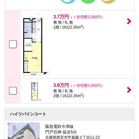
3.7万円
（＋管理費3,000円）
敷 無 / 礼 無
2
1階 / 1K(22.35m
)
3.8万円
（＋管理費3,000円）
敷 無 / 礼 無
2
2階 / 1K(22.35m
)
ハイツパインコート
阪急電鉄今津線
門戸厄神 徒歩5分
兵庫県西宮市甲風園３丁目11-22