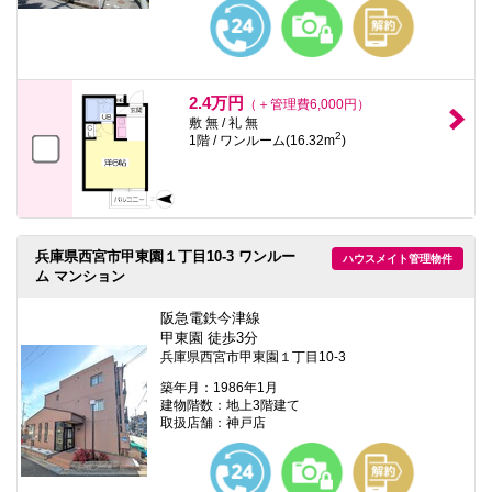
本
文
に
移
動
し
2.4万円
（＋管理費6,000円）
ま
敷 無 / 礼 無
す
2
1階 / ワンルーム(16.32m
)
フ
ッ
タ
情
報
に
移
兵庫県西宮市甲東園１丁目10-3 ワンルー
ハウスメイト管理物件
動
ム マンション
し
ま
阪急電鉄今津線
す
甲東園 徒歩3分
兵庫県西宮市甲東園１丁目10-3
築年月：1986年1月
建物階数：地上3階建て
取扱店舗：神戸店