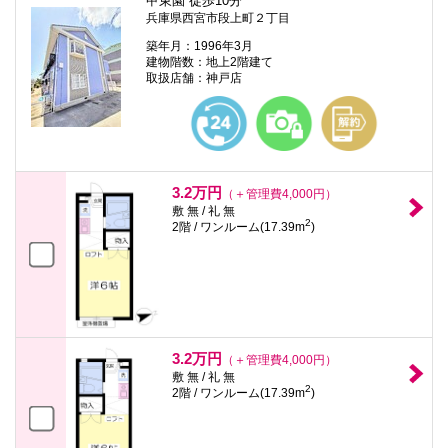
甲東園 徒歩10分
兵庫県西宮市段上町２丁目
築年月：1996年3月
建物階数：地上2階建て
取扱店舗：神戸店
3.2万円
（＋管理費4,000円）
敷 無 / 礼 無
2
2階 / ワンルーム(17.39m
)
3.2万円
（＋管理費4,000円）
敷 無 / 礼 無
2
2階 / ワンルーム(17.39m
)