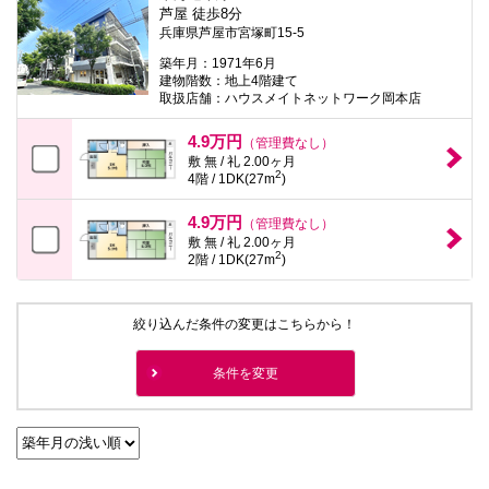
芦屋 徒歩8分
兵庫県芦屋市宮塚町15-5
築年月：1971年6月
建物階数：地上4階建て
取扱店舗：ハウスメイトネットワーク岡本店
4.9万円
（管理費なし）
敷 無 / 礼 2.00ヶ月
2
4階 / 1DK(27m
)
4.9万円
（管理費なし）
敷 無 / 礼 2.00ヶ月
2
2階 / 1DK(27m
)
絞り込んだ条件の変更はこちらから！
条件を変更