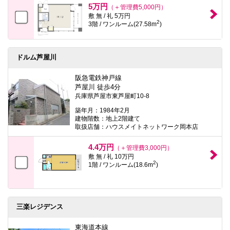
5万円
（＋管理費5,000円）
敷 無 / 礼 5万円
2
3階 / ワンルーム(27.58m
)
ドルム芦屋川
阪急電鉄神戸線
芦屋川 徒歩4分
兵庫県芦屋市東芦屋町10-8
築年月：1984年2月
建物階数：地上2階建て
取扱店舗：ハウスメイトネットワーク岡本店
4.4万円
（＋管理費3,000円）
敷 無 / 礼 10万円
2
1階 / ワンルーム(18.6m
)
三楽レジデンス
東海道本線