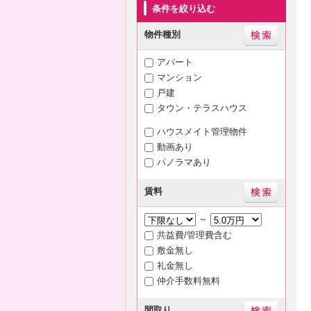
条件を絞り込む
物件種別
アパート
マンション
戸建
タウン・テラスハウス
ハウスメイト管理物件
動画あり
パノラマあり
賃料
～
共益費/管理費含む
敷金無し
礼金無し
仲介手数料無料
間取り