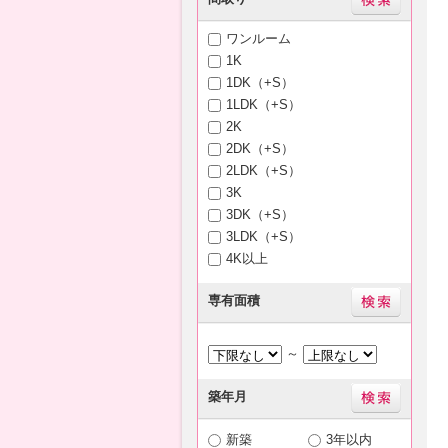
ワンルーム
1K
1DK（+S）
1LDK（+S）
2K
2DK（+S）
2LDK（+S）
3K
3DK（+S）
3LDK（+S）
4K以上
専有面積
～
築年月
新築
3年以内