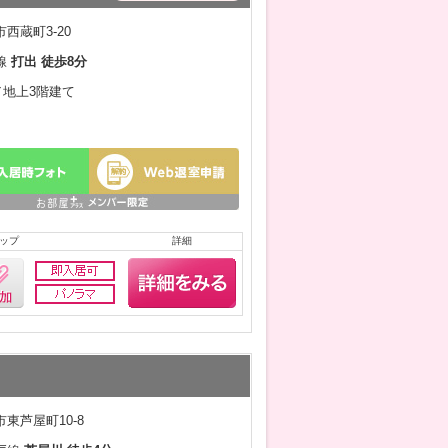
西蔵町3-20
線
打出 徒歩8分
月／地上3階建て
ップ
詳細
東芦屋町10-8