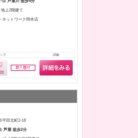
戸線
芦屋川 徒歩4分
月／地上2階建て
トネットワーク岡本店
ップ
詳細
平田北町2-18
線
芦屋 徒歩2分