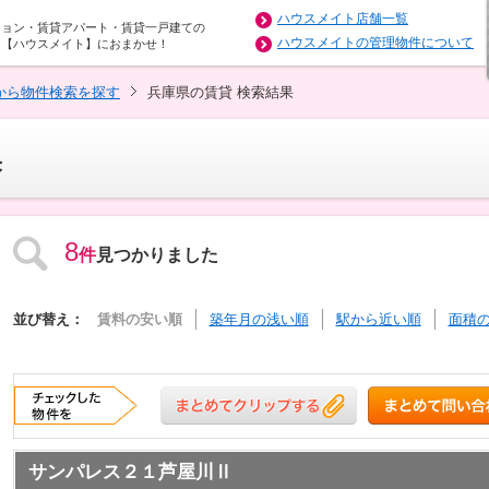
ハウスメイト店舗一覧
ション・賃貸アパート・賃貸一戸建ての
ハウスメイトの管理物件について
は【ハウスメイト】におまかせ！
から物件検索を探す
兵庫県の賃貸 検索結果
果
8
件
見つかりました
並び替え：
賃料の安い順
築年月の浅い順
駅から近い順
面積
サンパレス２１芦屋川Ⅱ