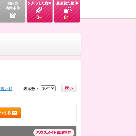
0
0
件
件
の広い順
表示数：