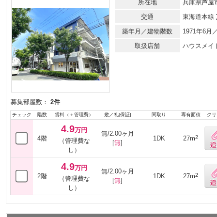
所在地
兵庫県芦屋市
交通
東海道本線
築年月／建物階数
1971年6
取扱店舗
ハウスメイ
募集部屋数：
2件
チェック
階数
賃料（＋管理費）
敷／礼[保証]
間取り
専有面積
クリ
4.9
万円
無/2.00ヶ月
2
4階
1DK
27m
（管理費な
[
無
]
し）
4.9
万円
無/2.00ヶ月
2
2階
1DK
27m
（管理費な
[
無
]
し）