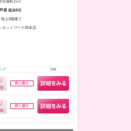
宮塚町15-5
芦屋 徒歩8分
月／地上4階建て
トネットワーク岡本店
ップ
詳細