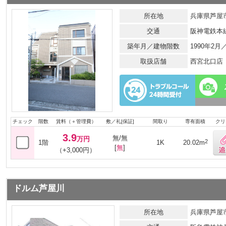
所在地
兵庫県芦屋市
交通
阪神電鉄本
築年月／建物階数
1990年2
取扱店舗
西宮北口店
チェック
階数
賃料（＋管理費）
敷／礼[保証]
間取り
専有面積
クリ
3.9
無/無
万円
2
1階
1K
20.02m
[
無
]
（+3,000円）
ドルム芦屋川
所在地
兵庫県芦屋市