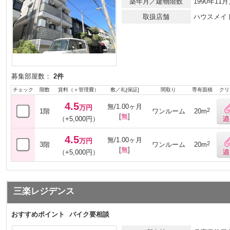
築年月／建物階数
1990年1
取扱店舗
ハウスメイ
募集部屋数：
2件
チェック
階数
賃料（＋管理費）
敷／礼[保証]
間取り
専有面積
クリ
4.5
無/1.00ヶ月
万円
2
1階
ワンルーム
20m
[
無
]
（+5,000円）
4.5
無/1.00ヶ月
万円
2
3階
ワンルーム
20m
[
無
]
（+5,000円）
三楽レジデンス
おすすめポイント
バイク要相談