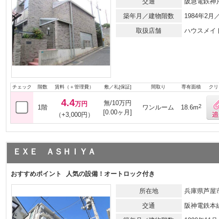
交通
阪急電鉄神
築年月／建物階数
1984年2
取扱店舗
ハウスメイ
チェック
階数
賃料（＋管理費）
敷／礼[保証]
間取り
専有面積
クリ
4.4
無/10万円
万円
2
1階
ワンルーム
18.6m
[0.00ヶ月]
（+3,000円）
ＥＸＥ ＡＳＨＩＹＡ
おすすめポイント
人気の設備！オートロック付き
所在地
兵庫県芦屋市
交通
阪神電鉄本