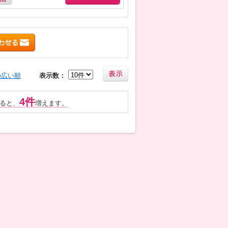
の広い順
表示数：
4件
ると、
増えます。