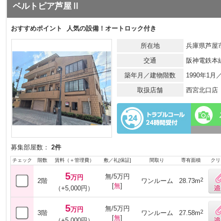
ベルトピア芦屋Ⅱ
おすすめポイント
人気の設備！オートロック付き
所在地
兵庫県芦屋市
交通
阪神電鉄本
築年月／建物階数
1990年1
取扱店舗
西宮北口店
募集部屋数：
2件
チェック
階数
賃料（＋管理費）
敷／礼[保証]
間取り
専有面積
クリ
5
無/5万円
万円
2
2階
ワンルーム
28.73m
[
無
]
（+5,000円）
5
無/5万円
万円
2
3階
ワンルーム
27.58m
[
無
]
（+5,000円）