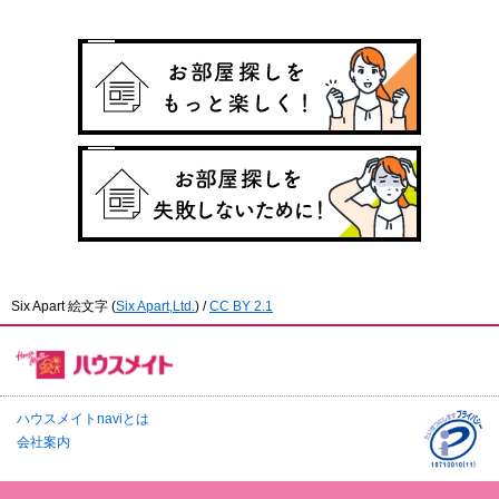
Six Apart 絵文字
(
Six Apart,Ltd.
) /
CC BY 2.1
ハウスメイトnaviとは
会社案内