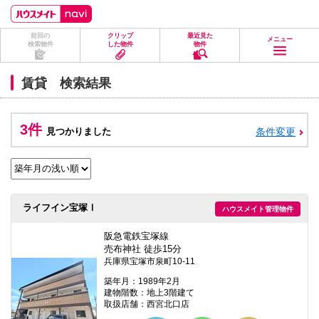
ペ
ペ
こ
こ
こ
ー
ー
こ
こ
こ
ジ
ジ
か
か
か
前回の
クリップ
最近見た
の
内
ら
ら
ら
メニュー
検索物件
した物件
物件
先
を
ヘ
本
フ
頭
移
ッ
文
ッ
に
動
ダ
に
タ
賃貸 検索結果
な
す
情
な
情
り
る
報
り
報
ま
た
に
ま
に
す。
め
な
す。
な
3件
見つかりました
条件変更
の
り
り
リ
ま
ま
ン
す。
す。
ク
で
す。
ヘ
ライフイン宝塚Ⅰ
ハウスメイト管理物件
ッ
ダ
情
阪急電鉄宝塚線
報
売布神社 徒歩15分
に
兵庫県宝塚市泉町10-11
移
動
築年月：1989年2月
し
建物階数：地上3階建て
ま
取扱店舗：西宮北口店
す