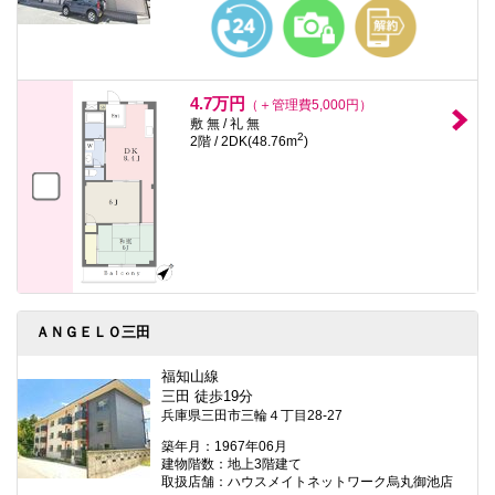
本
文
に
移
動
し
4.7万円
（＋管理費5,000円）
ま
敷 無 / 礼 無
す
2
2階 / 2DK(48.76m
)
フ
ッ
タ
情
報
に
移
動
し
ま
す
ＡＮＧＥＬＯ三田
福知山線
三田 徒歩19分
兵庫県三田市三輪４丁目28-27
築年月：1967年06月
建物階数：地上3階建て
取扱店舗：ハウスメイトネットワーク烏丸御池店