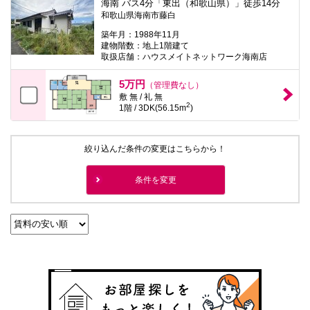
海南 バス4分「東出（和歌山県）」徒歩14分
和歌山県海南市藤白
築年月：1988年11月
建物階数：地上1階建て
取扱店舗：ハウスメイトネットワーク海南店
5万円
（管理費なし）
敷 無 / 礼 無
2
1階 / 3DK(56.15m
)
絞り込んだ条件の変更はこちらから！
条件を変更