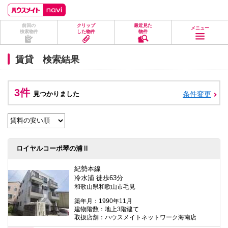
ペ
ペ
こ
こ
こ
ー
ー
こ
こ
こ
ジ
ジ
か
か
か
前回の
クリップ
最近見た
の
内
ら
ら
ら
メニュー
検索物件
した物件
物件
先
を
ヘ
本
フ
頭
移
ッ
文
ッ
に
動
ダ
に
タ
賃貸 検索結果
な
す
情
な
情
り
る
報
り
報
ま
た
に
ま
に
す。
め
な
す。
な
3件
見つかりました
条件変更
の
り
り
リ
ま
ま
ン
す。
す。
ク
で
す。
ヘ
ロイヤルコーポ琴の浦Ⅱ
ッ
ダ
情
紀勢本線
報
冷水浦 徒歩63分
に
和歌山県和歌山市毛見
移
動
築年月：1990年11月
し
建物階数：地上3階建て
ま
取扱店舗：ハウスメイトネットワーク海南店
す