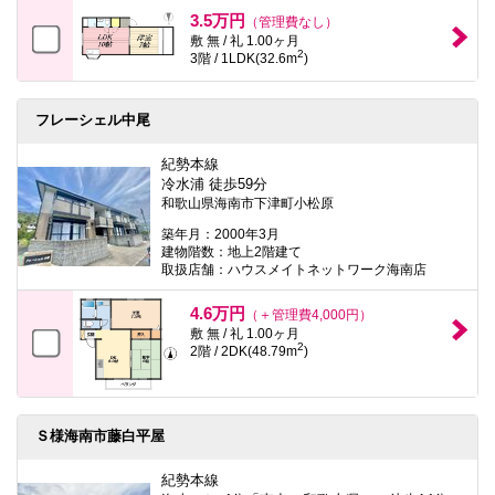
本
3.5万円
（管理費なし）
文
敷 無 / 礼 1.00ヶ月
に
2
3階 / 1LDK(32.6m
)
移
動
し
ま
フレーシェル中尾
す
フ
紀勢本線
ッ
冷水浦 徒歩59分
タ
和歌山県海南市下津町小松原
情
報
築年月：2000年3月
に
建物階数：地上2階建て
移
取扱店舗：ハウスメイトネットワーク海南店
動
し
ま
4.6万円
（＋管理費4,000円）
す
敷 無 / 礼 1.00ヶ月
2
2階 / 2DK(48.79m
)
Ｓ様海南市藤白平屋
紀勢本線