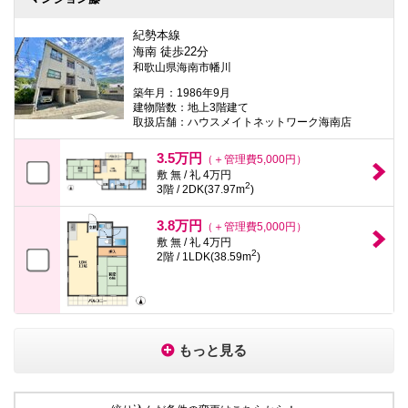
紀勢本線
海南 徒歩22分
和歌山県海南市幡川
築年月：1986年9月
建物階数：地上3階建て
取扱店舗：ハウスメイトネットワーク海南店
3.5万円
（＋管理費5,000円）
敷 無 / 礼 4万円
2
3階 / 2DK(37.97m
)
3.8万円
（＋管理費5,000円）
敷 無 / 礼 4万円
2
2階 / 1LDK(38.59m
)
もっと見る