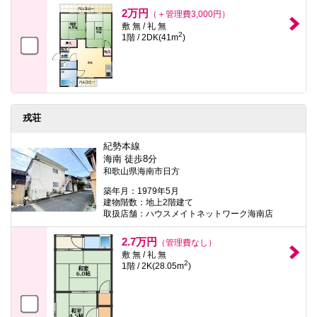
本
2万円
（＋管理費3,000円）
文
敷 無 / 礼 無
に
2
1階 / 2DK(41m
)
移
動
し
ま
す
フ
ッ
戎荘
タ
情
報
紀勢本線
に
海南 徒歩8分
移
和歌山県海南市日方
動
し
築年月：1979年5月
ま
建物階数：地上2階建て
す
取扱店舗：ハウスメイトネットワーク海南店
2.7万円
（管理費なし）
敷 無 / 礼 無
2
1階 / 2K(28.05m
)