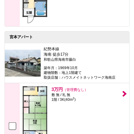
宮本アパート
紀勢本線
海南 徒歩17分
和歌山県海南市藤白
築年月：1969年10月
建物階数：地上1階建て
取扱店舗：ハウスメイトネットワーク海南店
3万円
（管理費なし）
敷 無 / 礼 無
2
1階 / 3K(40m
)