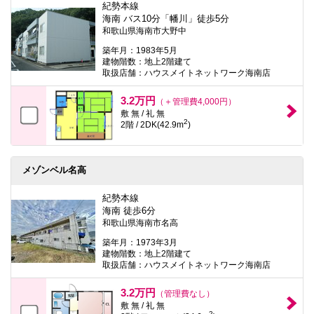
紀勢本線
海南 バス10分「幡川」徒歩5分
和歌山県海南市大野中
築年月：1983年5月
建物階数：地上2階建て
取扱店舗：ハウスメイトネットワーク海南店
3.2万円
（＋管理費4,000円）
敷 無 / 礼 無
2
2階 / 2DK(42.9m
)
メゾンベル名高
紀勢本線
海南 徒歩6分
和歌山県海南市名高
築年月：1973年3月
建物階数：地上2階建て
取扱店舗：ハウスメイトネットワーク海南店
3.2万円
（管理費なし）
敷 無 / 礼 無
2