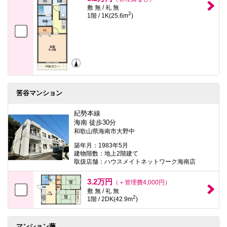
敷 無 / 礼 無
2
1階 / 1K(25.6m
)
筈谷マンション
紀勢本線
海南 徒歩30分
和歌山県海南市大野中
築年月：1983年5月
建物階数：地上2階建て
取扱店舗：ハウスメイトネットワーク海南店
3.2万円
（＋管理費4,000円）
敷 無 / 礼 無
2
1階 / 2DK(42.9m
)
マンション藤