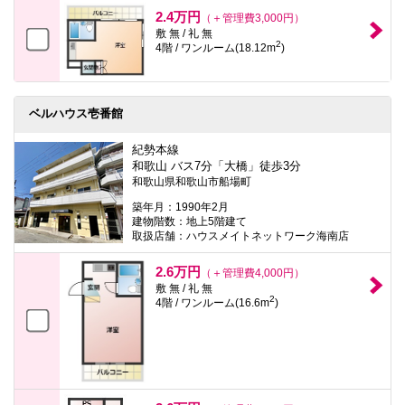
本
2.4万円
（＋管理費3,000円）
文
敷 無 / 礼 無
に
2
4階 / ワンルーム(18.12m
)
移
動
し
ま
す
ベルハウス壱番館
フ
ッ
紀勢本線
タ
和歌山 バス7分「大橋」徒歩3分
情
報
和歌山県和歌山市船場町
に
築年月：1990年2月
移
建物階数：地上5階建て
動
取扱店舗：ハウスメイトネットワーク海南店
し
ま
す
2.6万円
（＋管理費4,000円）
敷 無 / 礼 無
2
4階 / ワンルーム(16.6m
)