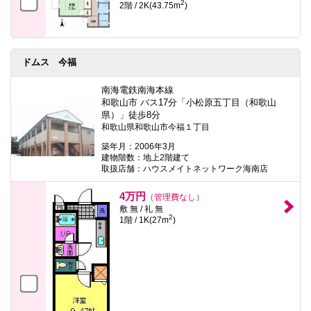
2
2階 / 2K(43.75m
)
ドムス 今福
南海電鉄南海本線
和歌山市 バス17分「小松原五丁目（和歌山
県）」徒歩8分
和歌山県和歌山市今福１丁目
築年月：2006年3月
建物階数：地上2階建て
取扱店舗：ハウスメイトネットワーク海南店
4万円
（管理費なし）
敷 無 / 礼 無
2
1階 / 1K(27m
)