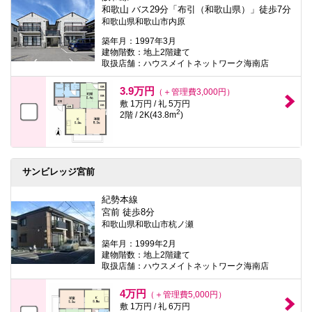
和歌山 バス29分「布引（和歌山県）」徒歩7分
和歌山県和歌山市内原
築年月：1997年3月
建物階数：地上2階建て
取扱店舗：ハウスメイトネットワーク海南店
3.9万円
（＋管理費3,000円）
敷 1万円 / 礼 5万円
2
2階 / 2K(43.8m
)
サンビレッジ宮前
紀勢本線
宮前 徒歩8分
和歌山県和歌山市杭ノ瀬
築年月：1999年2月
建物階数：地上2階建て
取扱店舗：ハウスメイトネットワーク海南店
4万円
（＋管理費5,000円）
敷 1万円 / 礼 6万円