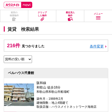
ペ
ペ
こ
こ
こ
ー
ー
こ
こ
こ
ジ
ジ
か
か
か
前回の
クリップ
最近見た
の
内
ら
ら
ら
メニュー
検索物件
した物件
物件
先
を
ヘ
本
フ
頭
移
ッ
文
ッ
に
動
ダ
に
タ
賃貸 検索結果
な
す
情
な
情
り
る
報
り
報
ま
た
に
ま
に
す。
め
な
す。
な
216件
見つかりました
条件変更
の
り
り
リ
ま
ま
ン
す。
す。
ク
で
す。
ヘ
ベルハウス弐番館
ッ
ダ
情
阪和線
報
和歌山 徒歩18分
に
和歌山県和歌山市船場町
移
動
築年月：1988年2月
し
建物階数：地上4階建て
ま
取扱店舗：ハウスメイトネットワーク海南店
す