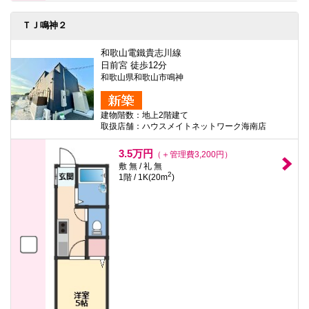
ＴＪ鳴神２
和歌山電鐵貴志川線
日前宮 徒歩12分
和歌山県和歌山市鳴神
建物階数：地上2階建て
取扱店舗：ハウスメイトネットワーク海南店
3.5万円
（＋管理費3,200円）
敷 無 / 礼 無
2
1階 / 1K(20m
)