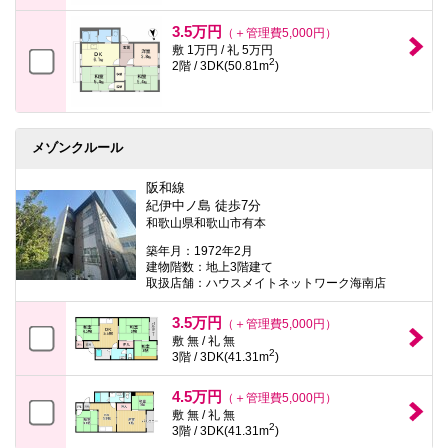
3.5万円
（＋管理費5,000円）
敷 1万円 / 礼 5万円
2
2階 / 3DK(50.81m
)
メゾンクルール
阪和線
紀伊中ノ島 徒歩7分
和歌山県和歌山市有本
築年月：1972年2月
建物階数：地上3階建て
取扱店舗：ハウスメイトネットワーク海南店
3.5万円
（＋管理費5,000円）
敷 無 / 礼 無
2
3階 / 3DK(41.31m
)
4.5万円
（＋管理費5,000円）
敷 無 / 礼 無
2
3階 / 3DK(41.31m
)