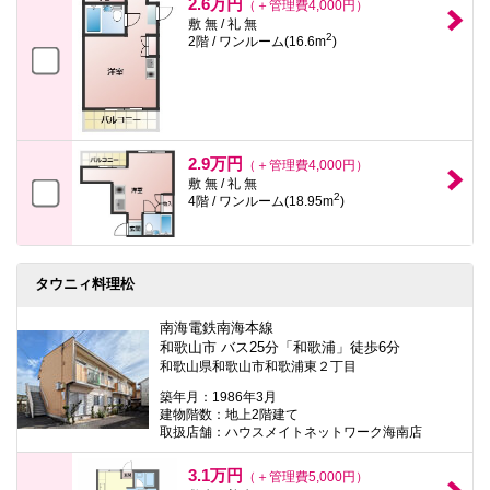
2.6万円
（＋管理費4,000円）
敷 無 / 礼 無
2
2階 / ワンルーム(16.6m
)
2.9万円
（＋管理費4,000円）
敷 無 / 礼 無
2
4階 / ワンルーム(18.95m
)
タウニィ料理松
南海電鉄南海本線
和歌山市 バス25分「和歌浦」徒歩6分
和歌山県和歌山市和歌浦東２丁目
築年月：1986年3月
建物階数：地上2階建て
取扱店舗：ハウスメイトネットワーク海南店
3.1万円
（＋管理費5,000円）