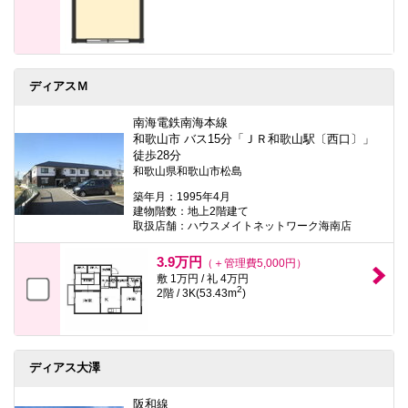
ディアスＭ
南海電鉄南海本線
和歌山市 バス15分「ＪＲ和歌山駅〔西口〕」
徒歩28分
和歌山県和歌山市松島
築年月：1995年4月
建物階数：地上2階建て
取扱店舗：ハウスメイトネットワーク海南店
3.9万円
（＋管理費5,000円）
敷 1万円 / 礼 4万円
2
2階 / 3K(53.43m
)
ディアス大澤
阪和線