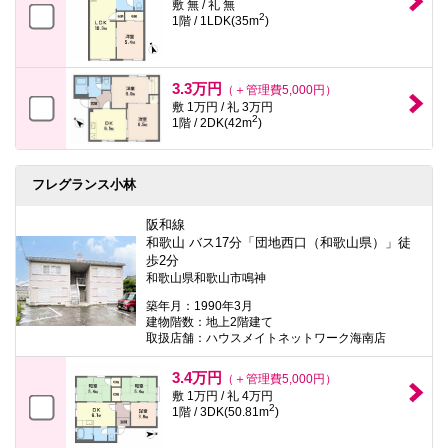
敷 無 / 礼 無
2
1階 / 1LDK(35m
)
3.3万円
（＋管理費5,000円）
敷 1万円 / 礼 3万円
2
1階 / 2DK(42m
)
フレグランス小林
阪和線
和歌山 バス17分「団地西口（和歌山県）」徒
歩2分
和歌山県和歌山市鳴神
築年月：1990年3月
建物階数：地上2階建て
取扱店舗：ハウスメイトネットワーク海南店
3.4万円
（＋管理費5,000円）
敷 1万円 / 礼 4万円
2
1階 / 3DK(50.81m
)