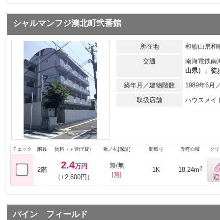
シャルマンフジ湊北町弐番館
所在地
和歌山県和
交通
南海電鉄南
山県）」徒
築年月／建物階数
1989年6
取扱店舗
ハウスメイ
チェック
階数
賃料（＋管理費）
敷／礼[保証]
間取り
専有面積
クリ
2.4
無/無
万円
2
2階
1K
18.24m
[
無
]
（+2,600円）
パイン フィールド