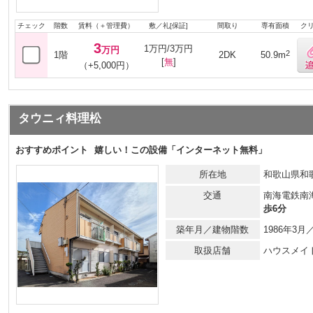
チェック
階数
賃料（＋管理費）
敷／礼[保証]
間取り
専有面積
ク
3
1万円/3万円
万円
2
1階
2DK
50.9m
[
無
]
（+5,000円）
タウニィ料理松
おすすめポイント
嬉しい！この設備「インターネット無料」
所在地
和歌山県和
交通
南海電鉄南
歩6分
築年月／建物階数
1986年3
取扱店舗
ハウスメイ