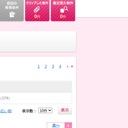
0
0
件
件
1
2
3
4
5
6
7
8
9
10
174）
の広い順
表示数：
次へ