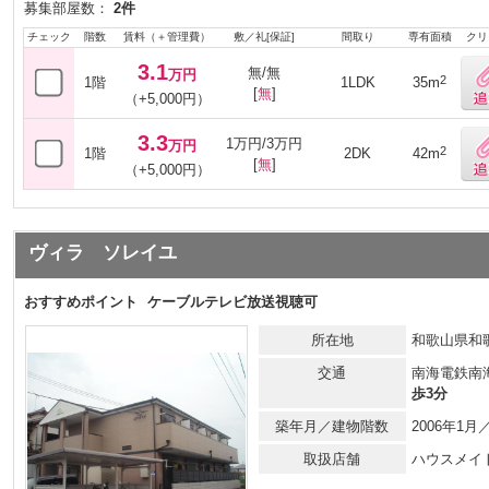
募集部屋数：
2件
チェック
階数
賃料（＋管理費）
敷／礼[保証]
間取り
専有面積
クリ
3.1
無/無
万円
2
1階
1LDK
35m
[
無
]
（+5,000円）
3.3
1万円/3万円
万円
2
1階
2DK
42m
[
無
]
（+5,000円）
ヴィラ ソレイユ
おすすめポイント
ケーブルテレビ放送視聴可
所在地
和歌山県和
交通
南海電鉄南
歩3分
築年月／建物階数
2006年1
取扱店舗
ハウスメイ