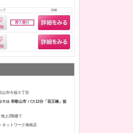
ップ
詳細
歌山市今福５丁目
海本線
和歌山市 バス12分「花王橋」徒
月／地上2階建て
トネットワーク海南店