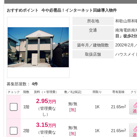
おすすめポイント
今や必需品！インターネット回線導入物件
所在地
和歌山県和
交通
南海電鉄南
目」徒歩2
築年月／建物階数
2002年2
取扱店舗
ハウスメイ
募集部屋数：
4件
チェック
階数
賃料（＋管理費）
敷／礼[保証]
間取り
専有面積
クリ
2.95
万円
無/無
2
1階
1K
21.65m
（管理費な
[
無
]
し）
3.15
万円
無/無
2
2階
1K
21.65m
（管理費な
[
無
]