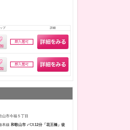
ップ
詳細
歌山市今福５丁目
海本線
和歌山市 バス12分「花王橋」徒