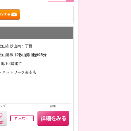
歌山市砂山南１丁目
歌山港線
和歌山港 徒歩25分
月／地上2階建て
トネットワーク海南店
ップ
詳細