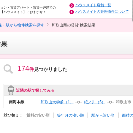
ハウスメイト店舗一覧
ション・賃貸アパート・賃貸一戸建ての
ハウスメイトの管理物件について
は【ハウスメイト】におまかせ！
線・駅から物件検索を探す
和歌山県の賃貸 検索結果
結果
174
件
見つかりました
近隣の駅で探してみる
南海本線
和歌山大学前（1）
紀ノ川（5）
和歌山市（
並び替え：
賃料の安い順
築年月の浅い順
駅から近い順
面積