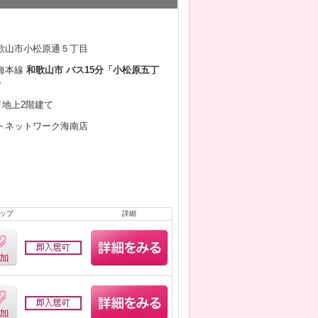
歌山市小松原通５丁目
海本線
和歌山市 バス15分「小松原五丁
分
月／地上2階建て
トネットワーク海南店
ップ
詳細