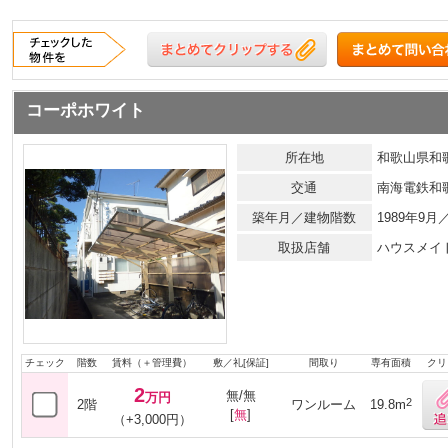
コーポホワイト
所在地
和歌山県和
交通
南海電鉄和
築年月／建物階数
1989年9
取扱店舗
ハウスメイ
チェック
階数
賃料（＋管理費）
敷／礼[保証]
間取り
専有面積
クリ
2
無/無
万円
2
2階
ワンルーム
19.8m
[
無
]
（+3,000円）