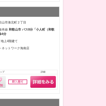
歌山市湊北町２丁目
海本線
和歌山市 バス8分「小人町（和歌
歩4分
月／地上4階建て
トネットワーク海南店
ップ
詳細