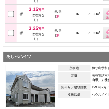
し）
3.15
万円
無/無
2
2階
1K
21.65m
（管理費な
[
無
]
し）
3.25
万円
無/無
2
2階
1K
21.66m
（管理費な
[
無
]
し）
あしべハイツ
所在地
和歌山県和
交通
南海電鉄南
山県）」徒
築年月／建物階数
1993年2
取扱店舗
ハウスメイ