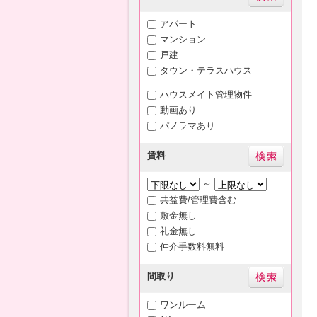
アパート
マンション
戸建
タウン・テラスハウス
ハウスメイト管理物件
動画あり
パノラマあり
賃料
～
共益費/管理費含む
敷金無し
礼金無し
仲介手数料無料
間取り
ワンルーム