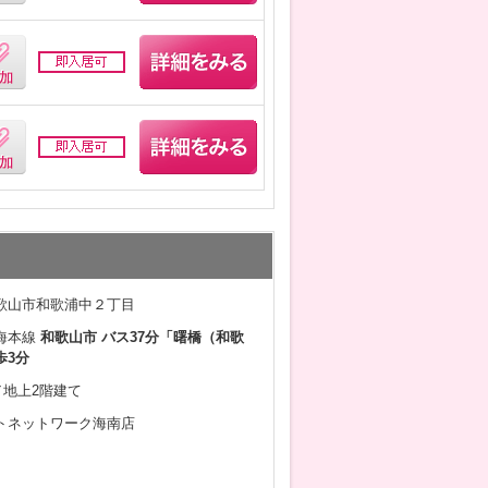
歌山市和歌浦中２丁目
海本線
和歌山市 バス37分「曙橋（和歌
歩3分
月／地上2階建て
トネットワーク海南店