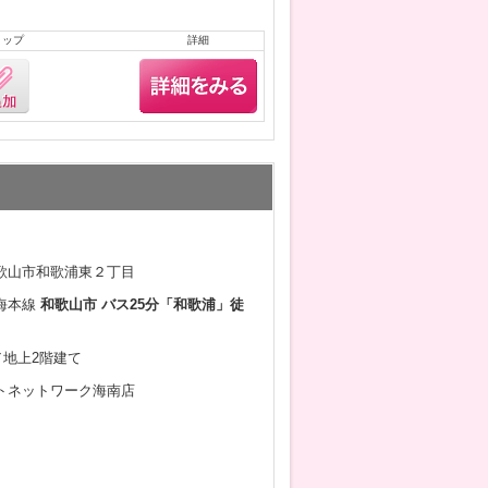
リップ
詳細
歌山市和歌浦東２丁目
海本線
和歌山市 バス25分「和歌浦」徒
月／地上2階建て
トネットワーク海南店