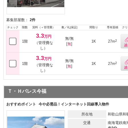
募集部屋数：
2件
チェック
階数
賃料（＋管理費）
敷／礼[保証]
間取り
専有面積
クリ
3.3
万円
無/無
2
1階
1K
27m
（管理費な
[
無
]
し）
3.3
万円
無/無
2
1階
1K
27m
（管理費な
[
無
]
し）
Ｔ・Ｈパレス今福
おすすめポイント
今や必需品！インターネット回線導入物件
所在地
和歌山県和
交通
南海電鉄南