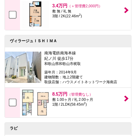
本
3.4万円
（＋管理費2,000円）
文
敷 無 / 礼 無
に
2
3階 / 2K(22.46m
)
移
動
し
ま
す
ヴィラージュＩＳＨＩＭＡ
フ
ッ
タ
南海電鉄南海本線
情
紀ノ川 徒歩17分
報
和歌山県和歌山市梶取
に
移
築年月：2014年9月
動
建物階数：地上2階建て
し
取扱店舗：ハウスメイトネットワーク海南店
ま
す
8.5万円
（管理費なし）
敷 1.00ヶ月 / 礼 2.00ヶ月
2
1階 / 2LDK(58.45m
)
ラピ