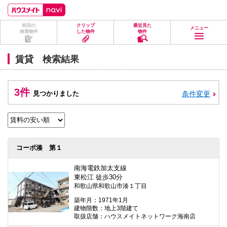
ペ
ペ
こ
こ
こ
ー
ー
こ
こ
こ
ジ
ジ
か
か
か
前回の
クリップ
最近見た
の
内
ら
ら
ら
メニュー
検索物件
した物件
物件
先
を
ヘ
本
フ
頭
移
ッ
文
ッ
に
動
ダ
に
タ
賃貸 検索結果
な
す
情
な
情
り
る
報
り
報
ま
た
に
ま
に
す。
め
な
す。
な
3件
見つかりました
条件変更
の
り
り
リ
ま
ま
ン
す。
す。
ク
で
す。
ヘ
コーポ湊 第１
ッ
ダ
情
南海電鉄加太支線
報
東松江 徒歩30分
に
和歌山県和歌山市湊１丁目
移
動
築年月：1971年1月
し
建物階数：地上3階建て
ま
取扱店舗：ハウスメイトネットワーク海南店
す