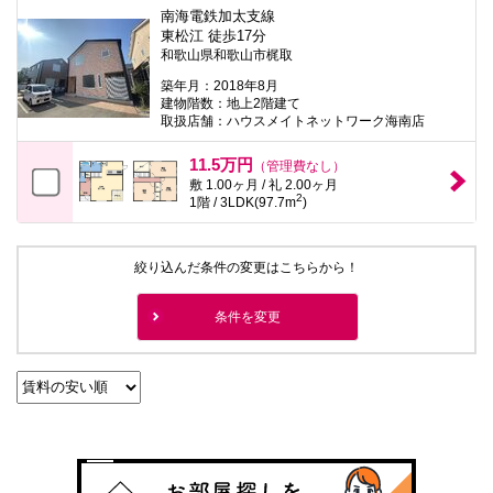
南海電鉄加太支線
東松江 徒歩17分
和歌山県和歌山市梶取
築年月：2018年8月
建物階数：地上2階建て
取扱店舗：ハウスメイトネットワーク海南店
11.5万円
（管理費なし）
敷 1.00ヶ月 / 礼 2.00ヶ月
2
1階 / 3LDK(97.7m
)
絞り込んだ条件の変更はこちらから！
条件を変更