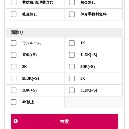
共益費/管理費含む
敷金無し
礼金無し
仲介手数料無料
間取り
ワンルーム
1K
1DK(+S)
1LDK(+S)
2K
2DK(+S)
2LDK(+S)
3K
3DK(+S)
3LDK(+S)
4K以上