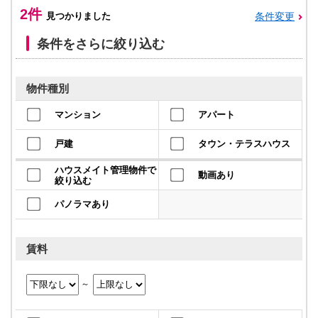
本
2件
見つかりました
条件変更
文
に
移
条件をさらに絞り込む
動
し
ま
す
物件種別
フ
ッ
マンション
アパート
タ
情
報
戸建
タウン・テラスハウス
に
移
ハウスメイト管理物件で
動画あり
動
絞り込む
し
ま
パノラマあり
す
賃料