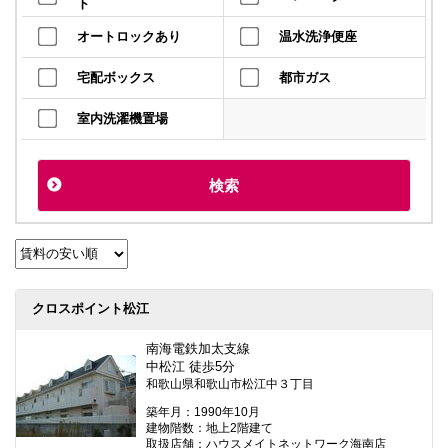
ト
オートロックあり
温水洗浄便座
宅配ボックス
都市ガス
室内洗濯機置場
クロスポイント松江
南海電鉄加太支線
中松江 徒歩5分
和歌山県和歌山市松江中３丁目
築年月：1990年10月
建物階数：地上2階建て
取扱店舗：ハウスメイトネットワーク海南店