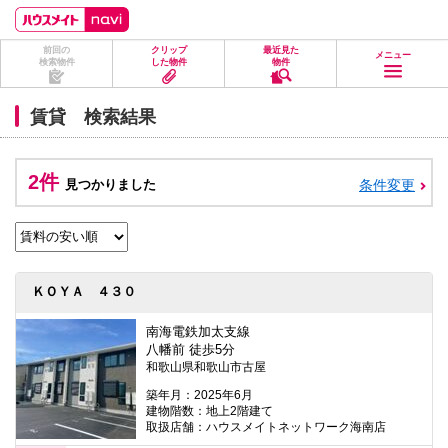
ペ
ペ
こ
こ
こ
ー
ー
こ
こ
こ
ジ
ジ
か
か
か
前回の
クリップ
最近見た
の
内
ら
ら
ら
メニュー
検索物件
した物件
物件
先
を
ヘ
本
フ
頭
移
ッ
文
ッ
に
動
ダ
に
タ
賃貸 検索結果
な
す
情
な
情
り
る
報
り
報
ま
た
に
ま
に
す。
め
な
す。
な
2件
見つかりました
条件変更
の
り
り
リ
ま
ま
ン
す。
す。
ク
で
す。
ヘ
ＫＯＹＡ ４３０
ッ
ダ
情
南海電鉄加太支線
報
八幡前 徒歩5分
に
和歌山県和歌山市古屋
移
動
築年月：2025年6月
し
建物階数：地上2階建て
ま
取扱店舗：ハウスメイトネットワーク海南店
す