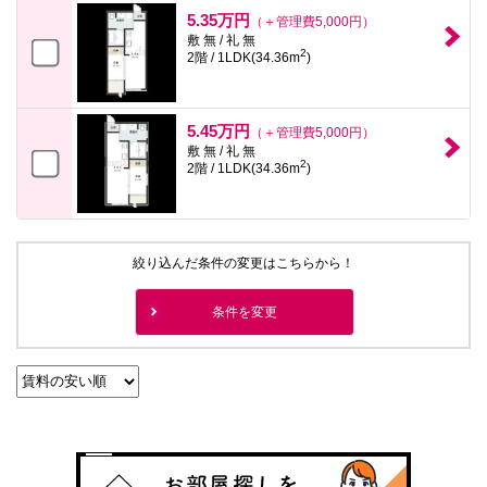
本
5.35万円
（＋管理費5,000円）
文
敷 無 / 礼 無
に
2
2階 / 1LDK(34.36m
)
移
動
し
ま
5.45万円
す
（＋管理費5,000円）
フ
敷 無 / 礼 無
2
ッ
2階 / 1LDK(34.36m
)
タ
情
報
に
移
絞り込んだ条件の変更はこちらから！
動
し
ま
条件を変更
す