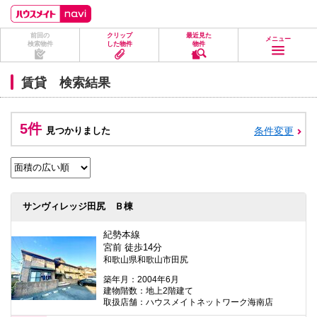
ペ
ペ
こ
こ
こ
ー
ー
こ
こ
こ
ジ
ジ
か
か
か
前回の
クリップ
最近見た
の
内
ら
ら
ら
メニュー
検索物件
した物件
物件
先
を
ヘ
本
フ
頭
移
ッ
文
ッ
に
動
ダ
に
タ
賃貸 検索結果
な
す
情
な
情
り
る
報
り
報
ま
た
に
ま
に
す。
め
な
す。
な
5件
見つかりました
条件変更
の
り
り
リ
ま
ま
ン
す。
す。
ク
で
す。
ヘ
サンヴィレッジ田尻 Ｂ棟
ッ
ダ
情
紀勢本線
報
宮前 徒歩14分
に
和歌山県和歌山市田尻
移
動
築年月：2004年6月
し
建物階数：地上2階建て
ま
取扱店舗：ハウスメイトネットワーク海南店
す