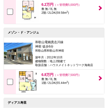
本
6.2万円
（＋管理費5,000円）
文
敷 無 / 礼 無
に
2
2階 / 2LDK(59.58m
)
移
動
し
ま
す
メゾン・ド・アンジュ
フ
ッ
タ
和歌山電鐵貴志川線
情
神前 徒歩6分
報
和歌山県和歌山市神前
に
移
築年月：2012年10月
動
建物階数：地上2階建て
し
取扱店舗：ハウスメイトネットワーク海南店
ま
す
6.8万円
（＋管理費7,500円）
敷 無 / 礼 無
2
1階 / 2LDK(55.44m
)
ディアス寿里