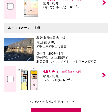
敷 無 / 礼 無
2
2階 / ワンルーム(45.63m
)
ル・フィオーレ Ｂ棟
和歌山電鐵貴志川線
竃山 徒歩18分
和歌山県和歌山市田尻
築年月：2007年3月
建物階数：地上2階建て
取扱店舗：ハウスメイトネットワーク海南店
4.5万円
（＋管理費5,500円）
敷 無 / 礼 無
2
1階 / 1SDK(42.65m
)
絞り込んだ条件の変更はこちらから！