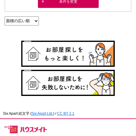
条件を変更
Six Apart 絵文字
(
Six Apart,Ltd.
) /
CC BY 2.1