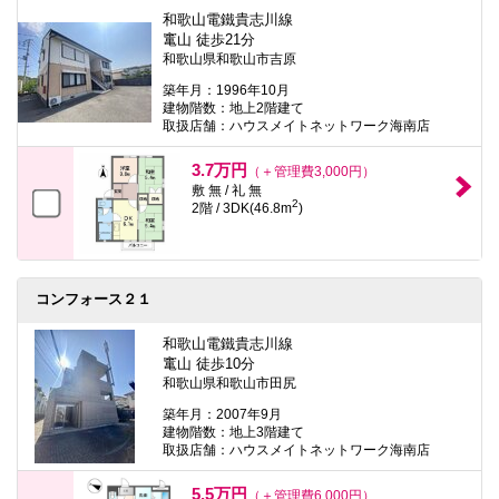
和歌山電鐵貴志川線
竃山 徒歩21分
和歌山県和歌山市吉原
築年月：1996年10月
建物階数：地上2階建て
取扱店舗：ハウスメイトネットワーク海南店
3.7万円
（＋管理費3,000円）
敷 無 / 礼 無
2
2階 / 3DK(46.8m
)
コンフォース２１
和歌山電鐵貴志川線
竃山 徒歩10分
和歌山県和歌山市田尻
築年月：2007年9月
建物階数：地上3階建て
取扱店舗：ハウスメイトネットワーク海南店
5.5万円
（＋管理費6,000円）