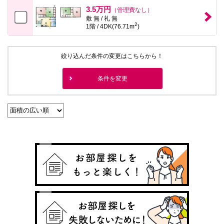
本
3.5万円
（管理費なし）
文
敷 無 / 礼 無
に
2
1階 / 4DK(76.71m
)
移
動
し
ま
絞り込んだ条件の変更はこちらから！
す
フ
ッ
条件を変更
タ
情
報
に
移
動
し
ま
す