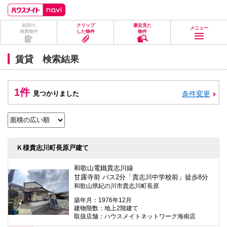
ペ
ペ
こ
こ
こ
ー
ー
こ
こ
こ
ジ
ジ
か
か
か
前回の
クリップ
最近見た
の
内
ら
ら
ら
メニュー
検索物件
した物件
物件
先
を
ヘ
本
フ
頭
移
ッ
文
ッ
に
動
ダ
に
タ
賃貸 検索結果
な
す
情
な
情
り
る
報
り
報
ま
た
に
ま
に
す。
め
な
す。
な
1件
見つかりました
条件変更
の
り
り
リ
ま
ま
ン
す。
す。
ク
で
す。
ヘ
Ｋ様貴志川町長原戸建て
ッ
ダ
情
和歌山電鐵貴志川線
報
甘露寺前 バス2分「貴志川中学校前」徒歩8分
に
和歌山県紀の川市貴志川町長原
移
動
築年月：1976年12月
し
建物階数：地上2階建て
ま
取扱店舗：ハウスメイトネットワーク海南店
す