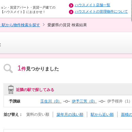
ハウスメイト店舗一覧
ション・賃貸アパート・賃貸一戸建ての
ハウスメイトの管理物件について
は【ハウスメイト】におまかせ！
・駅から物件検索を探す
愛媛県の賃貸 検索結果
果
1
件
見つかりました
近隣の駅で探してみる
予讃線
壬生川（0）
伊予三芳（0）
伊予桜井（1
並び替え：
賃料の安い順
築年月の浅い順
駅から近い順
面積