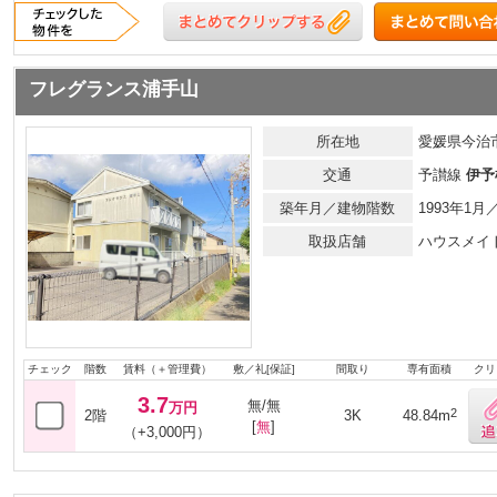
フレグランス浦手山
所在地
愛媛県今治市
交通
予讃線
伊予
築年月／建物階数
1993年1
取扱店舗
ハウスメイ
チェック
階数
賃料（＋管理費）
敷／礼[保証]
間取り
専有面積
クリ
3.7
無/無
万円
2
2階
3K
48.84m
[
無
]
（+3,000円）