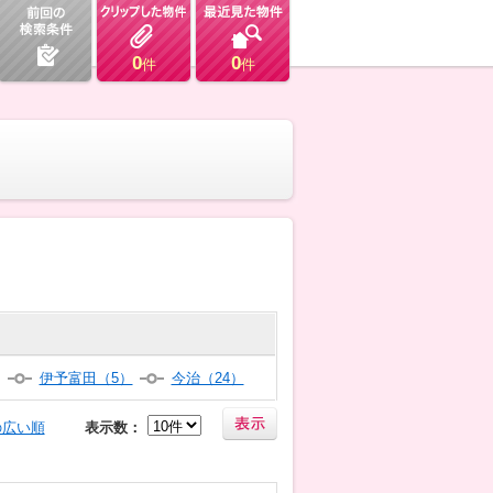
0
0
件
件
）
伊予富田（5）
今治（24）
の広い順
表示数：