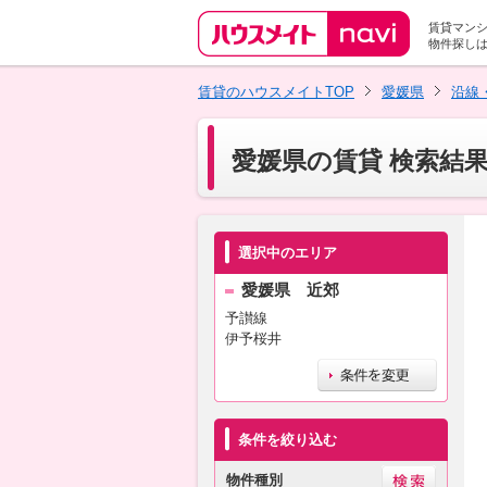
賃貸マン
物件探し
賃貸のハウスメイトTOP
愛媛県
沿線
愛媛県の賃貸 検索結
選択中のエリア
愛媛県 近郊
予讃線
伊予桜井
条件を絞り込む
物件種別