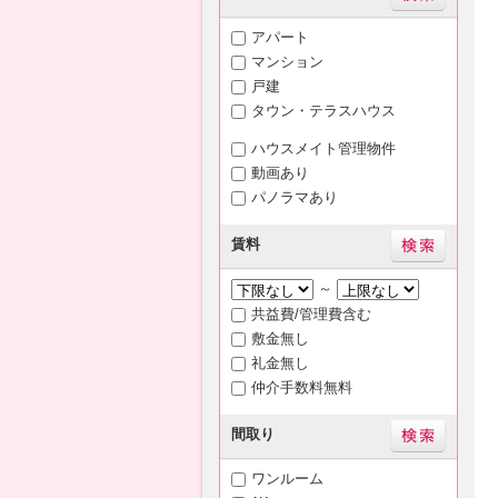
アパート
マンション
戸建
タウン・テラスハウス
ハウスメイト管理物件
動画あり
パノラマあり
賃料
～
共益費/管理費含む
敷金無し
礼金無し
仲介手数料無料
間取り
ワンルーム