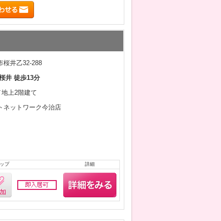
桜井乙32-288
桜井 徒歩13分
月／地上2階建て
トネットワーク今治店
ップ
詳細