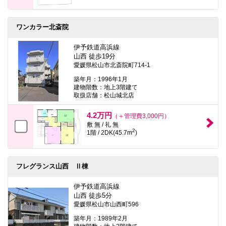
ワンカラー北斎院
伊予鉄道高浜線
山西 徒歩19分
愛媛県松山市北斎院町714-1
築年月：1996年1月
建物階数：地上3階建て
取扱店舗：松山城北店
4.2万円
（＋管理費3,000円）
敷 無 / 礼 無
2
1階 / 2DK(45.7m
)
フレグランス山西 Ⅱ棟
伊予鉄道高浜線
山西 徒歩5分
愛媛県松山市山西町596
築年月：1989年2月