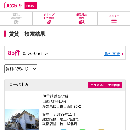
ペ
ペ
こ
こ
こ
ー
ー
こ
こ
こ
ジ
ジ
か
か
か
前回の
クリップ
最近見た
の
内
ら
ら
ら
メニュー
検索物件
した物件
物件
先
を
ヘ
本
フ
頭
移
ッ
文
ッ
に
動
ダ
に
タ
賃貸 検索結果
な
す
情
な
情
り
る
報
り
報
ま
た
に
ま
に
す。
め
な
す。
な
85件
見つかりました
条件変更
の
り
り
リ
ま
ま
ン
す。
す。
ク
で
す。
ヘ
コーポ山西
ハウスメイト管理物件
ッ
ダ
情
伊予鉄道高浜線
報
山西 徒歩10分
に
愛媛県松山市山西町96-2
移
動
築年月：1983年11月
し
建物階数：地上2階建て
ま
取扱店舗：松山城北店
す