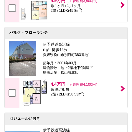
4.9万円
（＋管理費3,500円）
敷 1ヶ月 / 礼 1ヶ月
2
2階 / 1LDK(45.8m
)
パルク・フローランテ
伊予鉄道高浜線
山西 徒歩14分
愛媛県松山市別府町383番地1
築年月：2001年03月
建物階数：地上2階地下0階建て
取扱店舗：松山城北店
4.4万円
（＋管理費4,100円）
敷 無 / 礼 無
2
2階 / 2LDK(58.53m
)
セジュールいおき
伊予鉄道高浜線