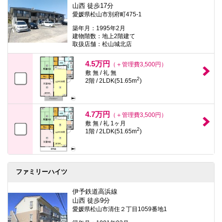
山西 徒歩17分
愛媛県松山市別府町475-1
築年月：1995年2月
建物階数：地上2階建て
取扱店舗：松山城北店
4.5万円
（＋管理費3,500円）
敷 無 / 礼 無
2
2階 / 2LDK(51.65m
)
4.7万円
（＋管理費3,500円）
敷 無 / 礼 1ヶ月
2
1階 / 2LDK(51.65m
)
ファミリーハイツ
伊予鉄道高浜線
山西 徒歩9分
愛媛県松山市清住２丁目1059番地1