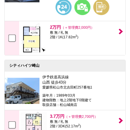
本
文
に
移
動
し
2万円
（＋管理費2,000円）
ま
敷 無 / 礼 無
す
2
2階 / 1K(17.82m
)
フ
ッ
タ
情
報
に
シティハイツ崎山
移
動
し
伊予鉄道高浜線
ま
山西 徒歩43分
す
愛媛県松山市北吉田町257番地1
築年月：1989年03月
建物階数：地上2階地下0階建て
取扱店舗：松山城南店
3.7万円
（＋管理費2,700円）
敷 無 / 礼 無
2
2階 / 3DK(52.17m
)