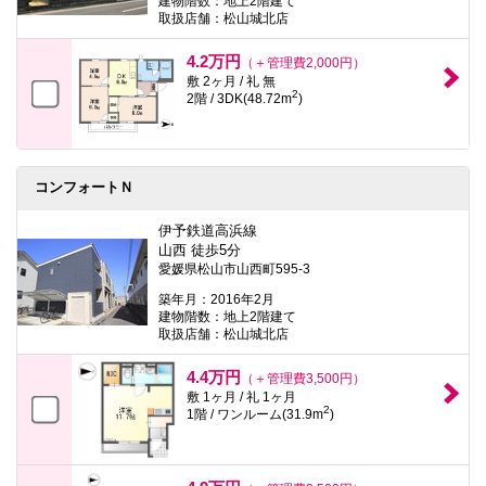
建物階数：地上2階建て
取扱店舗：松山城北店
4.2万円
（＋管理費2,000円）
敷 2ヶ月 / 礼 無
2
2階 / 3DK(48.72m
)
コンフォートＮ
伊予鉄道高浜線
山西 徒歩5分
愛媛県松山市山西町595-3
築年月：2016年2月
建物階数：地上2階建て
取扱店舗：松山城北店
4.4万円
（＋管理費3,500円）
敷 1ヶ月 / 礼 1ヶ月
2
1階 / ワンルーム(31.9m
)