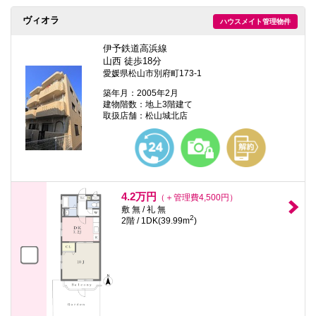
ヴィオラ
ハウスメイト管理物件
伊予鉄道高浜線
山西 徒歩18分
愛媛県松山市別府町173-1
築年月：2005年2月
建物階数：地上3階建て
取扱店舗：松山城北店
4.2万円
（＋管理費4,500円）
敷 無 / 礼 無
2
2階 / 1DK(39.99m
)