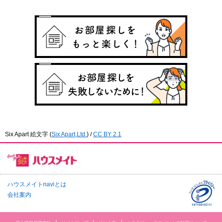
Six Apart 絵文字
(
Six Apart,Ltd.
) /
CC BY 2.1
ハウスメイトnaviとは
会社案内