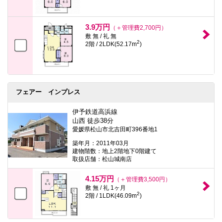
3.9万円
（＋管理費2,700円）
敷 無 / 礼 無
2
2階 / 2LDK(52.17m
)
フェアー インプレス
伊予鉄道高浜線
山西 徒歩38分
愛媛県松山市北吉田町396番地1
築年月：2011年03月
建物階数：地上2階地下0階建て
取扱店舗：松山城南店
4.15万円
（＋管理費3,500円）
敷 無 / 礼 1ヶ月
2
2階 / 1LDK(46.09m
)