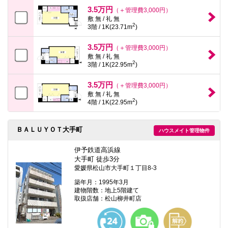
3.5万円
（＋管理費3,000円）
敷 無 / 礼 無
2
3階 / 1K(23.71m
)
3.5万円
（＋管理費3,000円）
敷 無 / 礼 無
2
3階 / 1K(22.95m
)
3.5万円
（＋管理費3,000円）
敷 無 / 礼 無
2
4階 / 1K(22.95m
)
ＢＡＬＵＹＯＴ大手町
ハウスメイト管理物件
伊予鉄道高浜線
大手町 徒歩3分
愛媛県松山市大手町１丁目8-3
築年月：1995年3月
建物階数：地上5階建て
取扱店舗：松山柳井町店