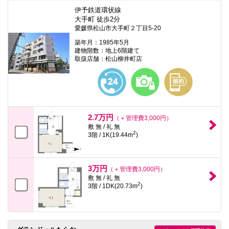
伊予鉄道環状線
大手町 徒歩2分
愛媛県松山市大手町２丁目5-20
築年月：1985年5月
建物階数：地上6階建て
取扱店舗：松山柳井町店
2.7万円
（＋管理費3,000円）
敷 無 / 礼 無
2
3階 / 1K(19.44m
)
3万円
（＋管理費3,000円）
敷 無 / 礼 無
2
3階 / 1DK(20.73m
)