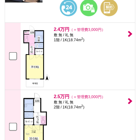
本
文
に
移
動
し
2.4万円
（＋管理費3,000円）
ま
敷 無 / 礼 無
す
2
1階 / 1K(18.74m
)
フ
ッ
タ
情
報
に
移
動
し
ま
す
2.5万円
（＋管理費3,000円）
敷 無 / 礼 無
2
2階 / 1K(18.74m
)