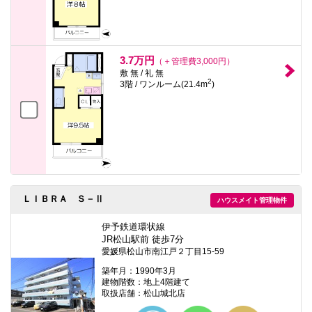
3.7万円
（＋管理費3,000円）
敷 無 / 礼 無
2
3階 / ワンルーム(21.4m
)
ＬＩＢＲＡ Ｓ－Ⅱ
ハウスメイト管理物件
伊予鉄道環状線
JR松山駅前 徒歩7分
愛媛県松山市南江戸２丁目15-59
築年月：1990年3月
建物階数：地上4階建て
取扱店舗：松山城北店