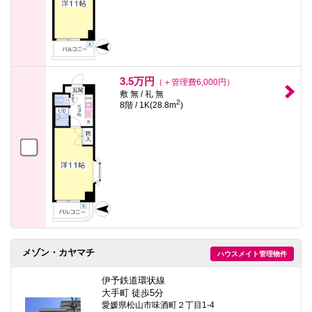
3.5万円
（＋管理費6,000円）
敷 無 / 礼 無
2
8階 / 1K(28.8m
)
メゾン・カヤマチ
ハウスメイト管理物件
伊予鉄道環状線
大手町 徒歩5分
愛媛県松山市味酒町２丁目1-4