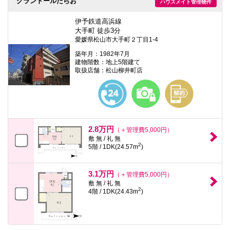
グランドールたらお
ハウスメイト管理物件
伊予鉄道高浜線
大手町 徒歩3分
愛媛県松山市大手町２丁目1-4
築年月：1982年7月
建物階数：地上5階建て
取扱店舗：松山柳井町店
2.8万円
（＋管理費5,000円）
敷 無 / 礼 無
2
5階 / 1DK(24.57m
)
3.1万円
（＋管理費5,000円）
敷 無 / 礼 無
2
4階 / 1DK(24.43m
)