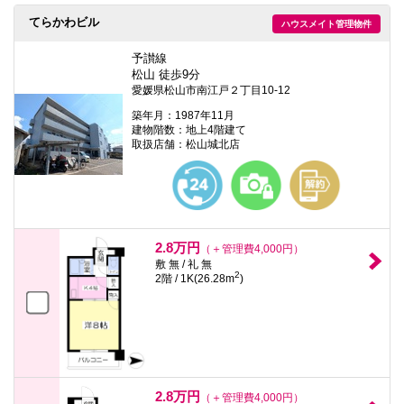
てらかわビル
ハウスメイト管理物件
予讃線
松山 徒歩9分
愛媛県松山市南江戸２丁目10-12
築年月：1987年11月
建物階数：地上4階建て
取扱店舗：松山城北店
2.8万円
（＋管理費4,000円）
敷 無 / 礼 無
2
2階 / 1K(26.28m
)
2.8万円
（＋管理費4,000円）