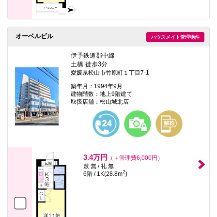
オーベルビル
ハウスメイト管理物件
伊予鉄道郡中線
土橋 徒歩3分
愛媛県松山市竹原町１丁目7-1
築年月：1994年9月
建物階数：地上9階建て
取扱店舗：松山城北店
3.4万円
（＋管理費6,000円）
敷 無 / 礼 無
2
6階 / 1K(28.8m
)