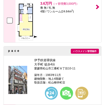
3.6万円
（＋管理費3,000円）
敷 無 / 礼 無
2
4階 / ワンルーム(24.64m
)
ｐａｃｅ
ハウスメイト管理物件
伊予鉄道環状線
大手町 徒歩4分
愛媛県松山市三番町８丁目10-11
築年月：1983年11月
建物階数：地上4階建て
取扱店舗：松山柳井町店