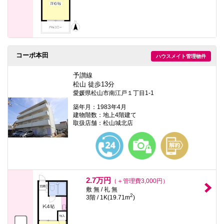
コーポ本田
ハウスメイト管理物件
予讃線
松山 徒歩13分
愛媛県松山市南江戸１丁目1-1
築年月：1983年4月
建物階数：地上4階建て
取扱店舗：松山城北店
2.7万円
（＋管理費3,000円）
敷 無 / 礼 無
2
3階 / 1K(19.71m
)