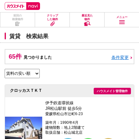
ペ
ペ
こ
こ
こ
ー
ー
こ
こ
こ
ジ
ジ
か
か
か
前回の
クリップ
最近見た
の
内
ら
ら
ら
メニュー
検索物件
した物件
物件
先
を
ヘ
本
フ
頭
移
ッ
文
ッ
に
動
ダ
に
タ
賃貸 検索結果
な
す
情
な
情
り
る
報
り
報
ま
た
に
ま
に
す。
め
な
す。
な
65件
見つかりました
条件変更
の
り
り
リ
ま
ま
ン
す。
す。
ク
で
す。
ヘ
クロッカスＴＫＴ
ハウスメイト管理物件
ッ
ダ
情
伊予鉄道環状線
報
JR松山駅前 徒歩5分
に
愛媛県松山市辻町6-23
移
動
築年月：1990年4月
し
建物階数：地上2階建て
ま
取扱店舗：松山城北店
す