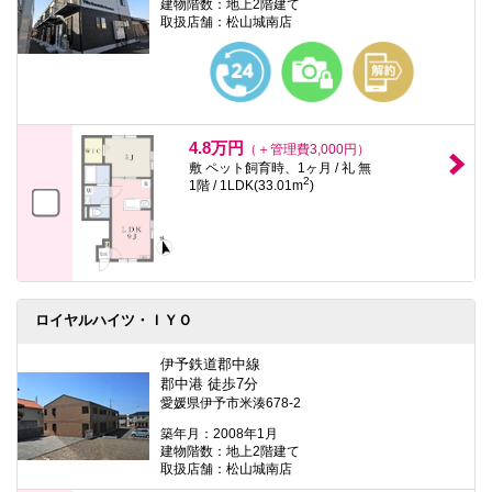
建物階数：地上2階建て
取扱店舗：松山城南店
4.8万円
（＋管理費3,000円）
敷 ペット飼育時、1ヶ月 / 礼 無
2
1階 / 1LDK(33.01m
)
ロイヤルハイツ・ＩＹＯ
伊予鉄道郡中線
郡中港 徒歩7分
愛媛県伊予市米湊678-2
築年月：2008年1月
建物階数：地上2階建て
取扱店舗：松山城南店