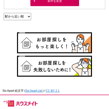
条件を変更
Six Apart 絵文字
(
Six Apart,Ltd.
) /
CC BY 2.1