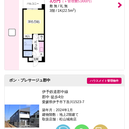
3万円
（＋管理費5,000円）
敷 無 / 礼 無
2
3階 / 1K(22.5m
)
ボン・プレサージュ郡中
ハウスメイト管理物件
伊予鉄道郡中線
郡中 徒歩4分
愛媛県伊予市下吾川1523-7
築年月：2024年1月
建物階数：地上2階建て
取扱店舗：松山城南店