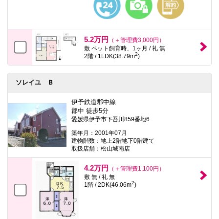
5.2万円
（＋管理費3,000円）
敷 ペット飼育時、1ヶ月 / 礼 無
2
2階 / 1LDK(38.79m
)
ソレイユ Ｂ
伊予鉄道郡中線
郡中 徒歩5分
愛媛県伊予市下吾川859番地6
築年月：2001年07月
建物階数：地上2階地下0階建て
取扱店舗：松山城南店
4.2万円
（＋管理費1,100円）
敷 無 / 礼 無
2
1階 / 2DK(46.06m
)