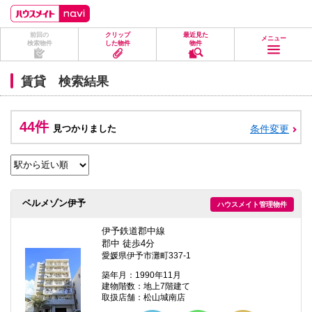
ペ
ペ
こ
こ
こ
ー
ー
こ
こ
こ
ジ
ジ
か
か
か
前回の
クリップ
最近見た
の
内
ら
ら
ら
メニュー
検索物件
した物件
物件
先
を
ヘ
本
フ
頭
移
ッ
文
ッ
に
動
ダ
に
タ
賃貸 検索結果
な
す
情
な
情
り
る
報
り
報
ま
た
に
ま
に
す。
め
な
す。
な
44件
見つかりました
条件変更
の
り
り
リ
ま
ま
ン
す。
す。
ク
で
す。
ヘ
ベルメゾン伊予
ハウスメイト管理物件
ッ
ダ
情
伊予鉄道郡中線
報
郡中 徒歩4分
に
愛媛県伊予市灘町337-1
移
動
築年月：1990年11月
し
建物階数：地上7階建て
ま
取扱店舗：松山城南店
す