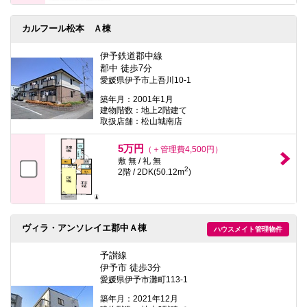
カルフール松本 Ａ棟
伊予鉄道郡中線
郡中 徒歩7分
愛媛県伊予市上吾川10-1
築年月：2001年1月
建物階数：地上2階建て
取扱店舗：松山城南店
5万円
（＋管理費4,500円）
敷 無 / 礼 無
2
2階 / 2DK(50.12m
)
ヴィラ・アンソレイエ郡中Ａ棟
ハウスメイト管理物件
予讃線
伊予市 徒歩3分
愛媛県伊予市灘町113-1
築年月：2021年12月