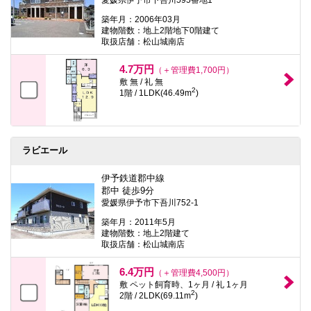
築年月：2006年03月
建物階数：地上2階地下0階建て
取扱店舗：松山城南店
4.7万円
（＋管理費1,700円）
敷 無 / 礼 無
2
1階 / 1LDK(46.49m
)
ラビエール
伊予鉄道郡中線
郡中 徒歩9分
愛媛県伊予市下吾川752-1
築年月：2011年5月
建物階数：地上2階建て
取扱店舗：松山城南店
6.4万円
（＋管理費4,500円）
敷 ペット飼育時、1ヶ月 / 礼 1ヶ月
2
2階 / 2LDK(69.11m
)