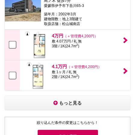
鳥ノ木 徒歩7分
愛媛県伊予市下吾川65-3
築年月：2002年3月
建物階数：地上3階建て
取扱店舗：松山城南店
4万円
（＋管理費4,200円）
敷 4.07万円 / 礼 無
2
3階 / 1K(24.7m
)
4.1万円
（＋管理費4,200円）
敷 1ヶ月 / 礼 無
2
2階 / 1K(24.7m
)
もっと見る
絞り込んだ条件の変更はこちらから！