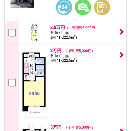
本
文
に
移
動
し
2.8万円
（＋管理費5,000円）
ま
敷 無 / 礼 無
す
2
1階 / 1K(22.5m
)
フ
ッ
タ
3万円
（＋管理費5,000円）
情
敷 無 / 礼 無
報
2
7階 / 1K(22.5m
)
に
移
動
し
ま
す
3万円
（＋管理費5,000円）