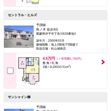
セントラル・ヒルズ
予讃線
鳥ノ木 徒歩4分
愛媛県伊予市下吾川628番地3
築年月：2000年03月
建物階数：地上2階地下0階建て
取扱店舗：松山城南店
4.5万円
（＋管理費1,700円）
敷 無 / 礼 無
2
1階 / 2LDK(53.51m
)
サンシャイン柳
予讃線