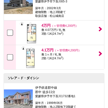
愛媛県伊予市下吾川65-3
築年月：2002年3月
建物階数：地上3階建て
取扱店舗：松山城南店
4万円
（＋管理費4,200円）
敷 4.07万円 / 礼 無
2
3階 / 1K(24.7m
)
4.1万円
（＋管理費4,200円）
敷 1ヶ月 / 礼 無
2
2階 / 1K(24.7m
)
ソレア－ド・ダイシン
伊予鉄道郡中線
郡中 徒歩11分
愛媛県伊予市下吾川1732番地1
築年月：1999年06月
建物階数：地上2階地下0階建て