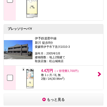
プレッソリーバＹ
伊予鉄道郡中線
新川 徒歩8分
愛媛県伊予市下吾川1010-3
築年月：2005年3月
建物階数：地上2階建て
取扱店舗：松山城南店
4.4万円
（＋管理費3,700円）
敷 1ヶ月 / 礼 無
2
2階 / 1K(30.96m
)
もっと見る