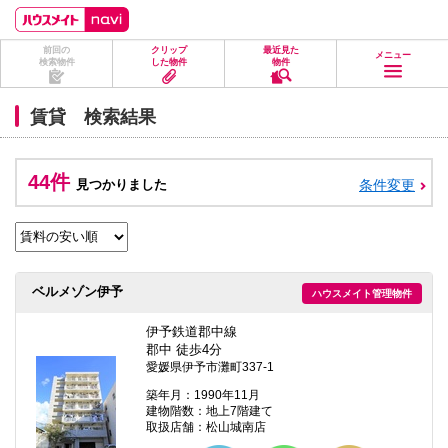
ペ
ペ
こ
こ
こ
ー
ー
こ
こ
こ
ジ
ジ
か
か
か
前回の
クリップ
最近見た
の
内
ら
ら
ら
メニュー
検索物件
した物件
物件
先
を
ヘ
本
フ
頭
移
ッ
文
ッ
に
動
ダ
に
タ
賃貸 検索結果
な
す
情
な
情
り
る
報
り
報
ま
た
に
ま
に
す。
め
な
す。
な
44件
見つかりました
条件変更
の
り
り
リ
ま
ま
ン
す。
す。
ク
で
す。
ヘ
ベルメゾン伊予
ハウスメイト管理物件
ッ
ダ
情
伊予鉄道郡中線
報
郡中 徒歩4分
に
愛媛県伊予市灘町337-1
移
動
築年月：1990年11月
し
建物階数：地上7階建て
ま
取扱店舗：松山城南店
す