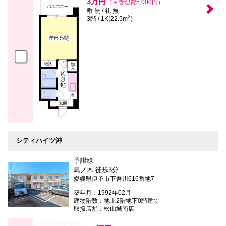
3万円
（＋管理費5,000円）
敷 無 / 礼 無
2
3階 / 1K(22.5m
)
シティハイツ沖
予讃線
鳥ノ木 徒歩3分
愛媛県伊予市下吾川616番地7
築年月：1992年02月
建物階数：地上2階地下0階建て
取扱店舗：松山城南店