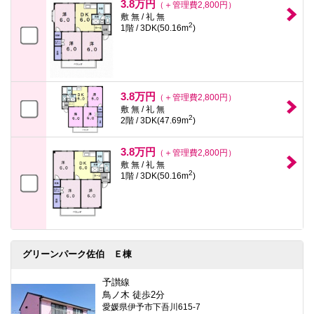
3.8万円
（＋管理費2,800円）
敷 無 / 礼 無
2
1階 / 3DK(50.16m
)
3.8万円
（＋管理費2,800円）
敷 無 / 礼 無
2
2階 / 3DK(47.69m
)
3.8万円
（＋管理費2,800円）
敷 無 / 礼 無
2
1階 / 3DK(50.16m
)
グリーンパーク佐伯 Ｅ棟
予讃線
鳥ノ木 徒歩2分
愛媛県伊予市下吾川615-7