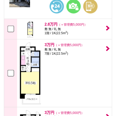
本
文
に
移
動
し
2.8万円
（＋管理費5,000円）
ま
敷 無 / 礼 無
す
2
1階 / 1K(22.5m
)
フ
ッ
タ
3万円
（＋管理費5,000円）
情
敷 無 / 礼 無
報
2
7階 / 1K(22.5m
)
に
移
動
し
ま
す
3万円
（＋管理費5,000円）