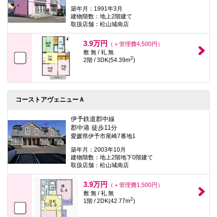
築年月：1991年3月
建物階数：地上2階建て
取扱店舗：松山城南店
3.9万円
（＋管理費4,500円）
敷 無 / 礼 無
2
2階 / 3DK(54.39m
)
コーストアヴェニューＡ
伊予鉄道郡中線
郡中港 徒歩11分
愛媛県伊予市尾崎7番地1
築年月：2003年10月
建物階数：地上2階地下0階建て
取扱店舗：松山城南店
3.9万円
（＋管理費1,500円）
敷 無 / 礼 無
2
1階 / 2DK(42.77m
)