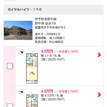
ロイヤルハイツ・ＩＹＯ
伊予鉄道郡中線
郡中港 徒歩7分
愛媛県伊予市米湊678-2
築年月：2008年1月
建物階数：地上2階建て
取扱店舗：松山城南店
4.3万円
（＋管理費3,700円）
敷 1ヶ月 / 礼 無
2
2階 / 1K(29.75m
)
4.3万円
（＋管理費3,700円）
敷 4.3万円 / 礼 無
2
2階 / 1K(29.75m
)