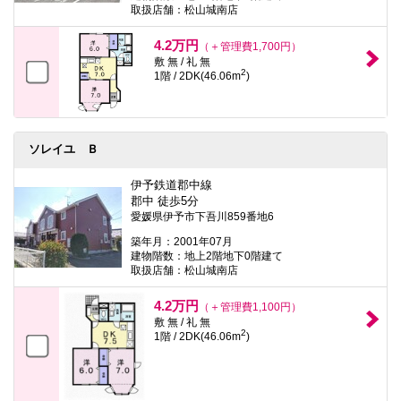
取扱店舗：松山城南店
4.2万円
（＋管理費1,700円）
敷 無 / 礼 無
2
1階 / 2DK(46.06m
)
ソレイユ Ｂ
伊予鉄道郡中線
郡中 徒歩5分
愛媛県伊予市下吾川859番地6
築年月：2001年07月
建物階数：地上2階地下0階建て
取扱店舗：松山城南店
4.2万円
（＋管理費1,100円）
敷 無 / 礼 無
2
1階 / 2DK(46.06m
)