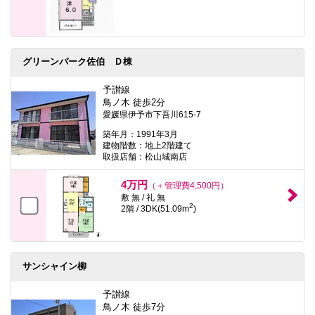
グリーンパーク佐伯 Ｄ棟
予讃線
鳥ノ木 徒歩2分
愛媛県伊予市下吾川615-7
築年月：1991年3月
建物階数：地上2階建て
取扱店舗：松山城南店
4万円
（＋管理費4,500円）
敷 無 / 礼 無
2
2階 / 3DK(51.09m
)
サンシャイン柳
予讃線
鳥ノ木 徒歩7分