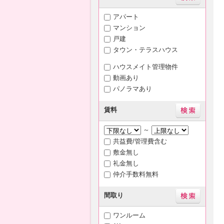
アパート
マンション
戸建
タウン・テラスハウス
ハウスメイト管理物件
動画あり
パノラマあり
賃料
～
共益費/管理費含む
敷金無し
礼金無し
仲介手数料無料
間取り
ワンルーム