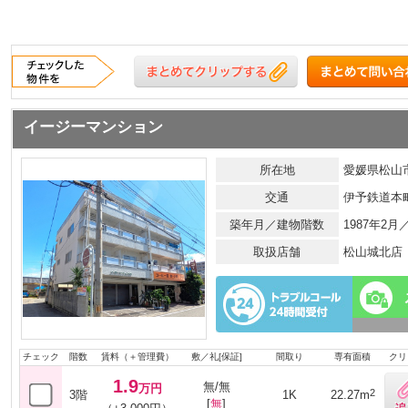
イージーマンション
所在地
愛媛県松山市
交通
伊予鉄道本
築年月／建物階数
1987年2
取扱店舗
松山城北店
チェック
階数
賃料（＋管理費）
敷／礼[保証]
間取り
専有面積
クリ
1.9
無/無
万円
2
3階
1K
22.27m
[
無
]