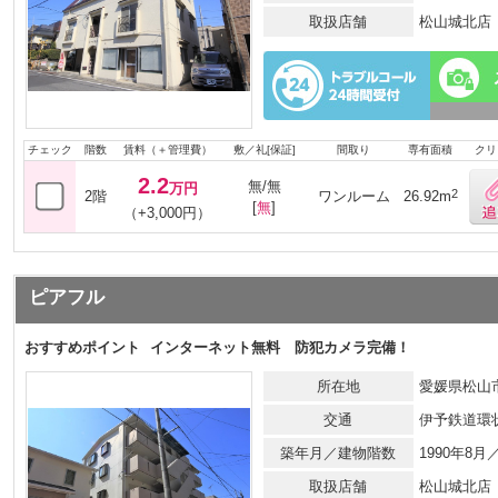
取扱店舗
松山城北店
チェック
階数
賃料（＋管理費）
敷／礼[保証]
間取り
専有面積
クリ
2.2
無/無
万円
2
2階
ワンルーム
26.92m
[
無
]
（+3,000円）
ピアフル
おすすめポイント
インターネット無料 防犯カメラ完備！
所在地
愛媛県松山市
交通
伊予鉄道環
築年月／建物階数
1990年8
取扱店舗
松山城北店