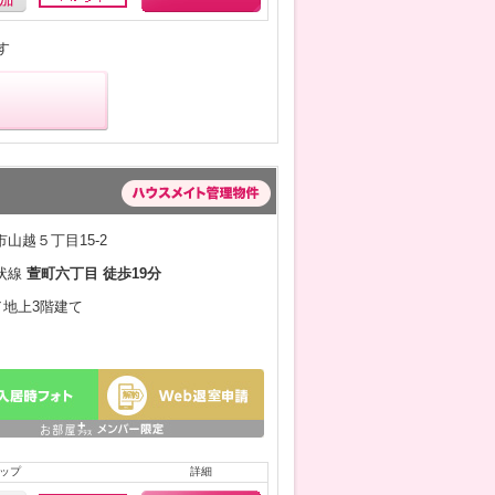
す
山越５丁目15-2
状線
萱町六丁目 徒歩19分
月／地上3階建て
ップ
詳細