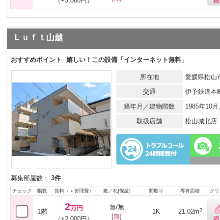
（+3,000円）
Ｌｕｆｔ山越
おすすめポイント
嬉しい！この設備「インターネット無料」
所在地
愛媛県松山市
交通
伊予鉄道本
築年月／建物階数
1985年10
取扱店舗
松山城北店
募集部屋数：
3件
チェック
階数
賃料（＋管理費）
敷／礼[保証]
間取り
専有面積
クリ
2
無/無
万円
2
1階
1K
21.02m
[
無
]
（+2,000円）