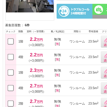
募集部屋数：
6件
チェック
階数
賃料（＋管理費）
敷／礼[保証]
間取り
専有面積
クリ
2.2
無/無
万円
2
1階
ワンルーム
23.5m
[
無
]
（+3,000円）
2.2
無/無
万円
2
4階
ワンルーム
23.5m
[
無
]
（+3,000円）
2.3
無/無
万円
2
1階
ワンルーム
23.5m
[
無
]
（+3,000円）
2.7
無/無
万円
2
4階
ワンルーム
23.5m
[
無
]
（+3,000円）
2.7
無/無
万円
2
2階
ワンルーム
23.5m
[
無
]