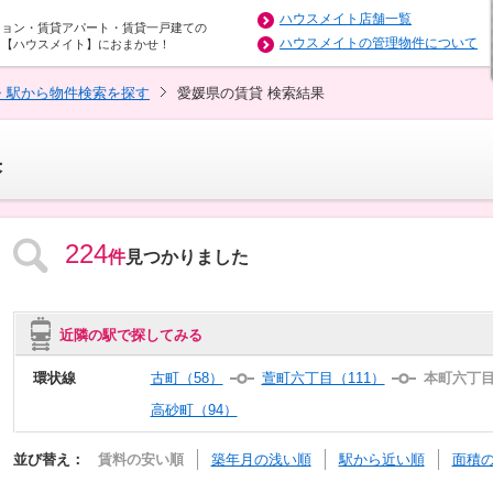
ハウスメイト店舗一覧
ション・賃貸アパート・賃貸一戸建ての
ハウスメイトの管理物件について
は【ハウスメイト】におまかせ！
・駅から物件検索を探す
愛媛県の賃貸 検索結果
果
224
件
見つかりました
近隣の駅で探してみる
環状線
古町（58）
萱町六丁目（111）
本町六丁目
高砂町（94）
並び替え：
賃料の安い順
築年月の浅い順
駅から近い順
面積