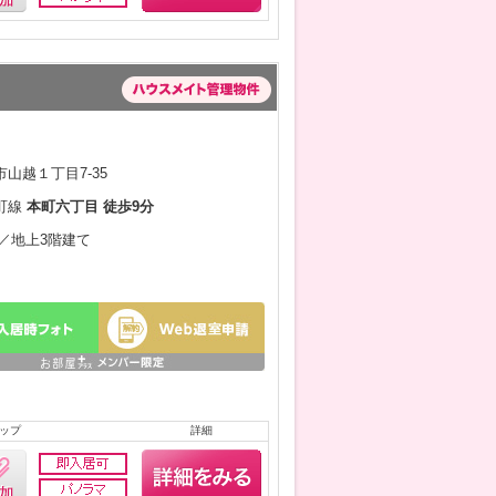
山越１丁目7-35
町線
本町六丁目 徒歩9分
月／地上3階建て
ップ
詳細