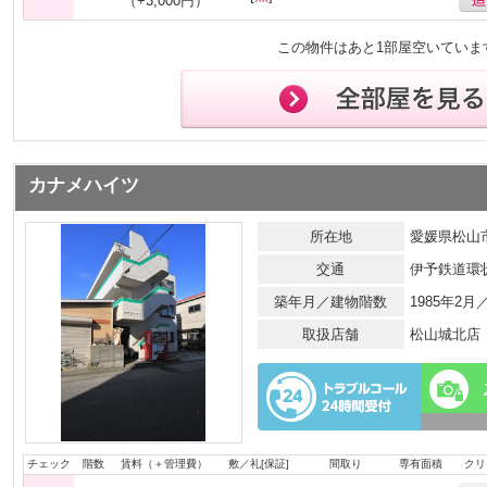
（+3,000円）
この物件はあと1部屋空いていま
カナメハイツ
所在地
愛媛県松山市
交通
伊予鉄道環
築年月／建物階数
1985年2
取扱店舗
松山城北店
チェック
階数
賃料（＋管理費）
敷／礼[保証]
間取り
専有面積
クリ