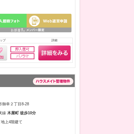
ップ
詳細
御幸２丁目8-28
状線
木屋町 徒歩10分
月／地上4階建て