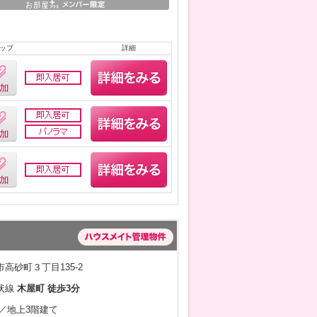
ップ
詳細
高砂町３丁目135-2
状線
木屋町 徒歩3分
月／地上3階建て