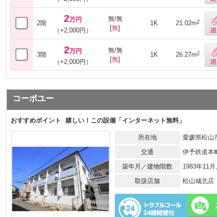
2
無/無
万円
2
2階
1K
21.02m
[
無
]
（+2,000円）
2
無/無
万円
2
3階
1K
26.27m
[
無
]
（+2,000円）
コーポユー
おすすめポイント
嬉しい！この設備「インターネット無料」
所在地
愛媛県松山市
交通
伊予鉄道本
築年月／建物階数
1983年11
取扱店舗
松山城北店