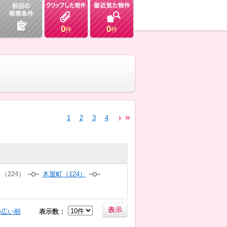
0
0
件
件
1
2
3
4
5
6
7
8
9
10
11
12
（224）
木屋町（124）
の広い順
表示数：