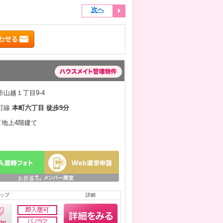
次へ
山越１丁目9-4
町線
本町六丁目 徒歩9分
月／地上4階建て
ップ
詳細