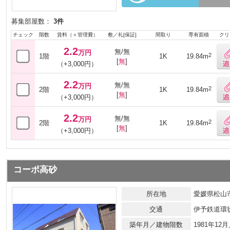
募集部屋数：
3件
チェック
階数
賃料（＋管理費）
敷／礼[保証]
間取り
専有面積
クリ
2.2
無/無
万円
2
1階
1K
19.84m
[
無
]
（+3,000円）
2.2
無/無
万円
2
2階
1K
19.84m
[
無
]
（+3,000円）
2.2
無/無
万円
2
2階
1K
19.84m
[
無
]
（+3,000円）
コーポ高砂
所在地
愛媛県松山市
交通
伊予鉄道環
築年月／建物階数
1981年12