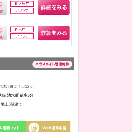
清水町２丁目13-6
状線
清水町 徒歩3分
月／地上3階建て