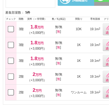
募集部屋数：
5件
チェック
階数
賃料（＋管理費）
敷／礼[保証]
間取り
専有面積
クリ
1.8
無/無
万円
2
3階
1DK
19.1m
[
無
]
（+3,000円）
1.8
無/無
万円
2
3階
1K
19.1m
[
無
]
（+3,000円）
1.8
無/無
万円
2
3階
1K
19.1m
[
無
]
（+3,000円）
2
無/無
万円
2
2階
1K
19.1m
[
無
]
（+3,000円）
2
無/無
万円
2
2階
ワンルーム
19.1m
[
無
]
（+3,000円）