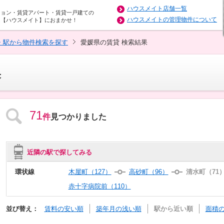
ハウスメイト店舗一覧
ション・賃貸アパート・賃貸一戸建ての
ハウスメイトの管理物件について
は【ハウスメイト】におまかせ！
・駅から物件検索を探す
愛媛県の賃貸 検索結果
果
71
件
見つかりました
近隣の駅で探してみる
環状線
木屋町（127）
高砂町（96）
清水町（71
赤十字病院前（110）
並び替え：
賃料の安い順
築年月の浅い順
駅から近い順
面積