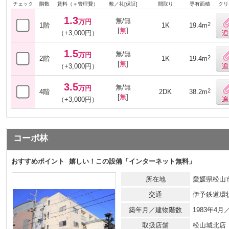
チェック
階数
賃料（＋管理費）
敷／礼[保証]
間取り
専有面積
クリ
1.3
無/無
万円
2
1階
1K
19.4m
[
無
]
（+3,000円）
1.5
無/無
万円
2
2階
1K
19.4m
[
無
]
（+3,000円）
3.5
無/無
万円
2
4階
2DK
38.2m
[
無
]
（+3,000円）
コーポ林
おすすめポイント
嬉しい！この設備「インターネット無料」
所在地
愛媛県松山市
交通
伊予鉄道環
築年月／建物階数
1983年4
取扱店舗
松山城北店