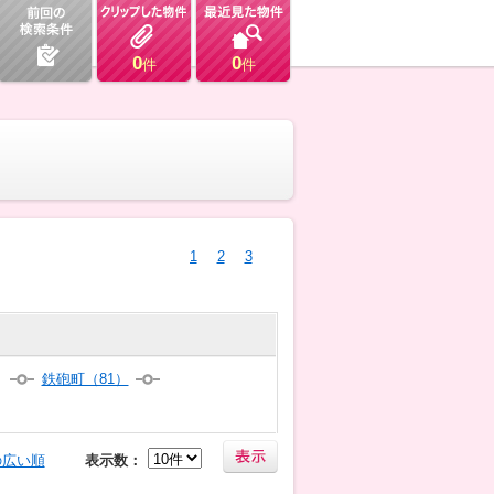
0
0
件
件
1
2
3
）
鉄砲町（81）
の広い順
表示数：