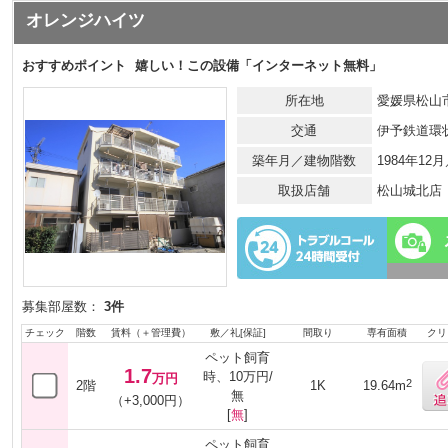
オレンジハイツ
おすすめポイント
嬉しい！この設備「インターネット無料」
所在地
愛媛県松山市
交通
伊予鉄道環
築年月／建物階数
1984年12
取扱店舗
松山城北店
募集部屋数：
3件
チェック
階数
賃料（＋管理費）
敷／礼[保証]
間取り
専有面積
クリ
ペット飼育
1.7
時、10万円/
万円
2
2階
1K
19.64m
無
（+3,000円）
[
無
]
ペット飼育