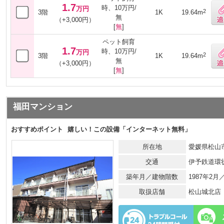
1.7
時、10万円/
万円
2
3階
1K
19.64m
無
（+3,000円）
[
無
]
ペット飼育
1.7
時、10万円/
万円
2
3階
1K
19.64m
無
（+3,000円）
[
無
]
福田マンション
おすすめポイント
嬉しい！この設備「インターネット無料」
所在地
愛媛県松山市
交通
伊予鉄道環
築年月／建物階数
1987年2
取扱店舗
松山城北店