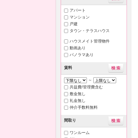
アパート
マンション
戸建
タウン・テラスハウス
ハウスメイト管理物件
動画あり
パノラマあり
賃料
～
共益費/管理費含む
敷金無し
礼金無し
仲介手数料無料
間取り
ワンルーム