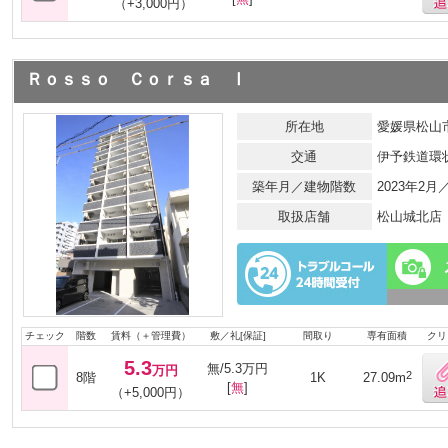
（+3,000円）
Ｒｏｓｓｏ Ｃｏｒｓａ Ⅰ
所在地
愛媛県松山市
交通
伊予鉄道環
築年月／建物階数
2023年2月
取扱店舗
松山城北店
チェック
階数
賃料（＋管理費）
敷／礼[保証]
間取り
専有面積
クリ
5.3
無/5.3万円
万円
2
8階
1K
27.09m
[
無
]
（+5,000円）