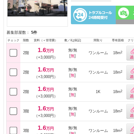
募集部屋数：
5件
チェック
階数
賃料（＋管理費）
敷／礼[保証]
間取り
専有面積
クリ
1.6
無/無
万円
2
2階
ワンルーム
18m
[
無
]
（+3,000円）
1.6
無/無
万円
2
2階
ワンルーム
18m
[
無
]
（+3,000円）
1.6
無/無
万円
2
2階
1K
18m
[
無
]
（+3,000円）
1.6
無/無
万円
2
3階
ワンルーム
18m
[
無
]
（+3,000円）
1.6
無/無
万円
2
3階
ワンルーム
18m
[
無
]