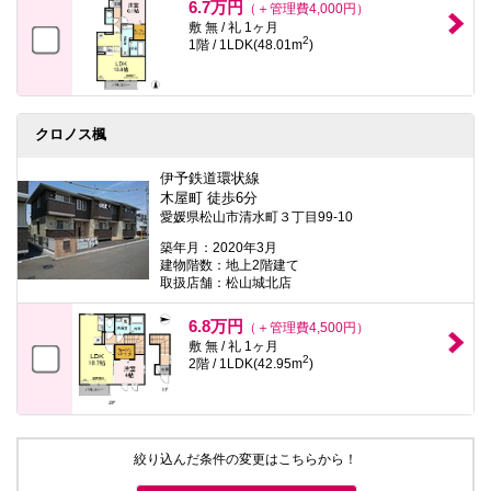
6.7万円
（＋管理費4,000円）
敷 無 / 礼 1ヶ月
2
1階 / 1LDK(48.01m
)
クロノス楓
伊予鉄道環状線
木屋町 徒歩6分
愛媛県松山市清水町３丁目99-10
築年月：2020年3月
建物階数：地上2階建て
取扱店舗：松山城北店
6.8万円
（＋管理費4,500円）
敷 無 / 礼 1ヶ月
2
2階 / 1LDK(42.95m
)
絞り込んだ条件の変更はこちらから！