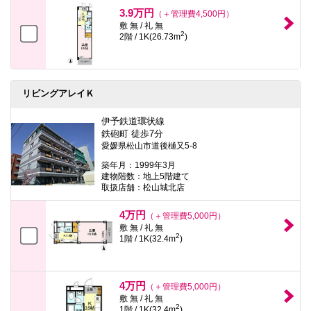
本
3.9万円
（＋管理費4,500円）
文
敷 無 / 礼 無
に
2
2階 / 1K(26.73m
)
移
動
し
ま
す
リビングアレイＫ
フ
ッ
タ
伊予鉄道環状線
情
鉄砲町 徒歩7分
報
愛媛県松山市道後樋又5-8
に
移
築年月：1999年3月
動
建物階数：地上5階建て
し
取扱店舗：松山城北店
ま
す
4万円
（＋管理費5,000円）
敷 無 / 礼 無
2
1階 / 1K(32.4m
)
4万円
（＋管理費5,000円）
敷 無 / 礼 無
2
1階 / 1K(32.4m
)