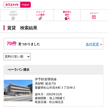
ペ
ペ
こ
こ
こ
ー
ー
こ
こ
こ
ジ
ジ
か
か
か
前回の
クリップ
最近見た
の
内
ら
ら
ら
メニュー
検索物件
した物件
物件
先
を
ヘ
本
フ
頭
移
ッ
文
ッ
に
動
ダ
に
タ
賃貸 検索結果
な
す
情
な
情
り
る
報
り
報
ま
た
に
ま
に
す。
め
な
す。
な
70件
見つかりました
条件変更
の
り
り
リ
ま
ま
ン
す。
す。
ク
で
す。
ヘ
べーラバン清水
ッ
ダ
情
伊予鉄道環状線
報
高砂町 徒歩7分
に
愛媛県松山市清水町３丁目48-2
移
動
築年月：2002年10月
し
建物階数：地上3階建て
ま
取扱店舗：松山城北店
す