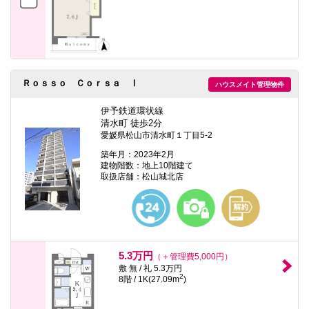
Ｒｏｓｓｏ Ｃｏｒｓａ Ⅰ
ハウスメイト管理物件
伊予鉄道環状線
清水町 徒歩2分
愛媛県松山市清水町１丁目5-2
築年月：2023年2月
建物階数：地上10階建て
取扱店舗：松山城北店
5.3万円
（＋管理費5,000円）
敷 無 / 礼 5.3万円
2
8階 / 1K(27.09m
)