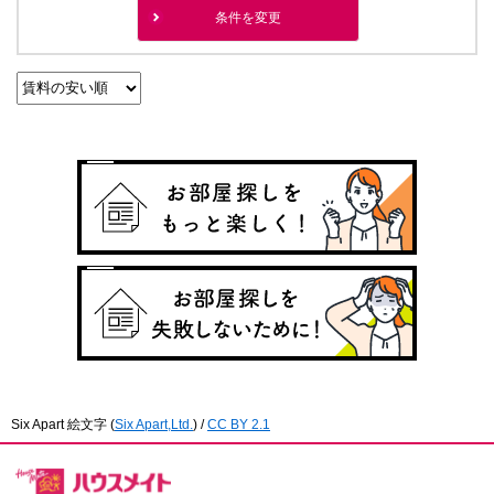
条件を変更
Six Apart 絵文字
(
Six Apart,Ltd.
) /
CC BY 2.1