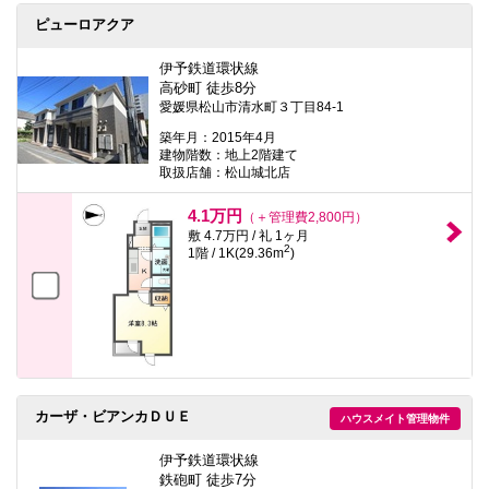
ピューロアクア
伊予鉄道環状線
高砂町 徒歩8分
愛媛県松山市清水町３丁目84-1
築年月：2015年4月
建物階数：地上2階建て
取扱店舗：松山城北店
4.1万円
（＋管理費2,800円）
敷 4.7万円 / 礼 1ヶ月
2
1階 / 1K(29.36m
)
カーザ・ビアンカＤＵＥ
ハウスメイト管理物件
伊予鉄道環状線
鉄砲町 徒歩7分