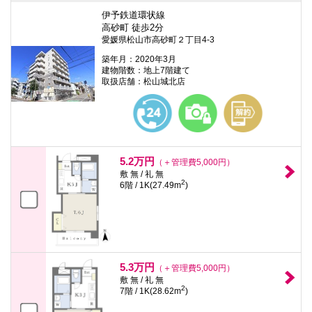
伊予鉄道環状線
高砂町 徒歩2分
愛媛県松山市高砂町２丁目4-3
築年月：2020年3月
建物階数：地上7階建て
取扱店舗：松山城北店
5.2万円
（＋管理費5,000円）
敷 無 / 礼 無
2
6階 / 1K(27.49m
)
5.3万円
（＋管理費5,000円）
敷 無 / 礼 無
2
7階 / 1K(28.62m
)