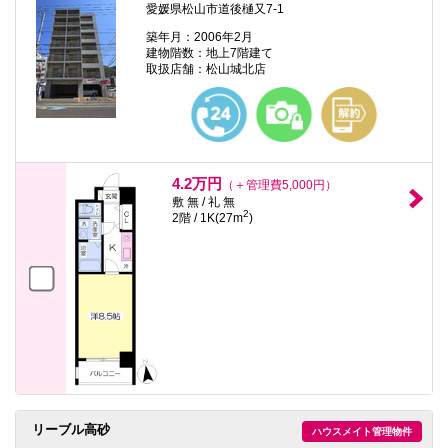
愛媛県松山市道後樋又7-1
築年月：2006年2月
建物階数：地上7階建て
取扱店舗：松山城北店
4.2万円
（＋管理費5,000円）
敷 無 / 礼 無
2
2階 / 1K(27m
)
リーブル高砂
ハウスメイト管理物件