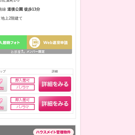
紅葉町2-5
南線
道後公園 徒歩13分
月／地上2階建て
ップ
詳細