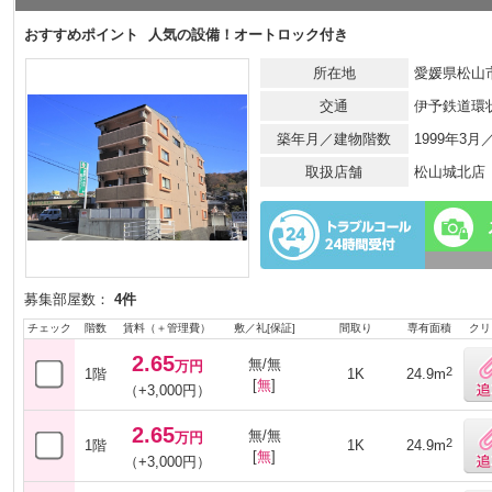
おすすめポイント
人気の設備！オートロック付き
所在地
愛媛県松山市
交通
伊予鉄道環
築年月／建物階数
1999年3
取扱店舗
松山城北店
募集部屋数：
4件
チェック
階数
賃料（＋管理費）
敷／礼[保証]
間取り
専有面積
クリ
2.65
無/無
万円
2
1階
1K
24.9m
[
無
]
（+3,000円）
2.65
無/無
万円
2
1階
1K
24.9m
[
無
]
（+3,000円）