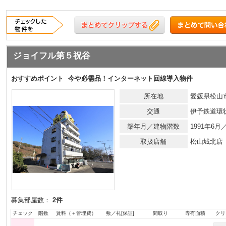
ジョイフル第５祝谷
おすすめポイント
今や必需品！インターネット回線導入物件
所在地
愛媛県松山市
交通
伊予鉄道環
築年月／建物階数
1991年6
取扱店舗
松山城北店
募集部屋数：
2件
チェック
階数
賃料（＋管理費）
敷／礼[保証]
間取り
専有面積
クリ