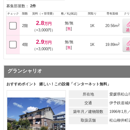
募集部屋数：
2件
チェック
階数
賃料（＋管理費）
敷／礼[保証]
間取り
専有面積
クリ
2.8
無/無
万円
2
2階
1K
20.56m
[
無
]
（+3,000円）
2.9
無/無
万円
2
4階
1K
19.89m
[
無
]
（+3,000円）
グランシャリオ
おすすめポイント
嬉しい！この設備「インターネット無料」
所在地
愛媛県松山市
交通
伊予鉄道城
築年月／建物階数
1996年1
取扱店舗
松山柳井町