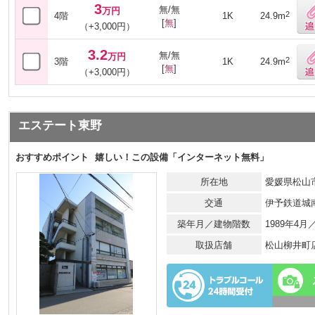
3
無/無
万円
2
4階
1K
24.9m
[
無
]
（+3,000円）
3.2
無/無
万円
2
3階
1K
24.9m
[
無
]
（+3,000円）
エステート東野
おすすめポイント
嬉しい！この設備「インターネット無料」
所在地
愛媛県松山市
交通
伊予鉄道城
築年月／建物階数
1989年4
取扱店舗
松山柳井町