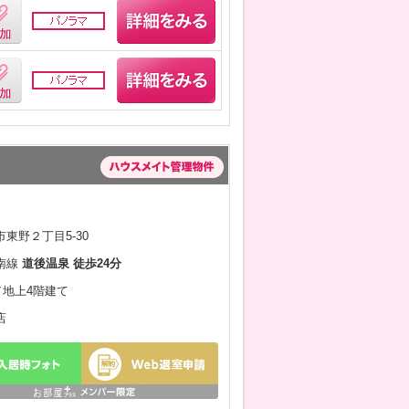
東野２丁目5-30
南線
道後温泉 徒歩24分
月／地上4階建て
店