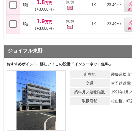
1.8
無/無
万円
2
1階
1K
23.49m
[
無
]
（+3,000円）
1.9
無/無
万円
2
1階
1K
23.49m
[
無
]
（+3,000円）
ジョイフル東野
おすすめポイント
嬉しい！この設備「インターネット無料」
所在地
愛媛県松山市
交通
伊予鉄道横
築年月／建物階数
1991年1
取扱店舗
松山柳井町