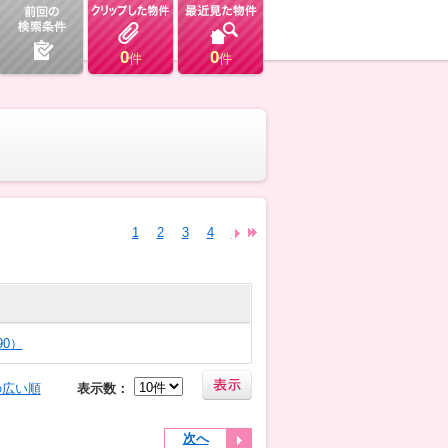
0
0
件
件
1
2
3
4
5
6
7
8
90）
の広い順
表示数：
次へ