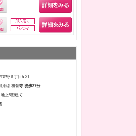
東野６丁目5-31
河原線
福音寺 徒歩27分
月／地上5階建て
店