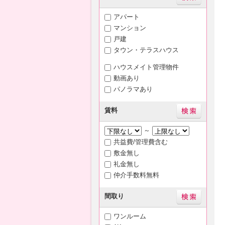
アパート
マンション
戸建
タウン・テラスハウス
ハウスメイト管理物件
動画あり
パノラマあり
賃料
～
共益費/管理費含む
敷金無し
礼金無し
仲介手数料無料
間取り
ワンルーム