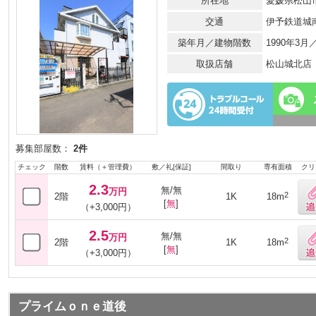
所在地
愛媛県松山市
交通
伊予鉄道城
築年月／建物階数
1990年3
取扱店舗
松山城北店
募集部屋数：
2件
チェック
階数
賃料（＋管理費）
敷／礼[保証]
間取り
専有面積
クリ
2.3
無/無
万円
2
2階
1K
18m
[
無
]
（+3,000円）
2.5
無/無
万円
2
2階
1K
18m
[
無
]
（+3,000円）
プライムｏｎｅ道後