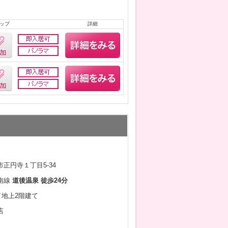
ップ
詳細
正円寺１丁目5-34
南線
道後温泉 徒歩24分
月／地上2階建て
店