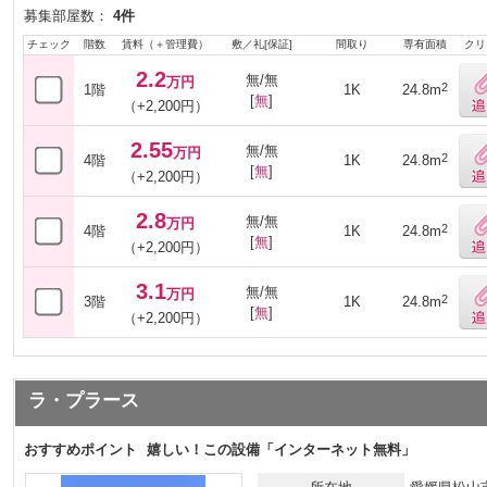
募集部屋数：
4件
チェック
階数
賃料（＋管理費）
敷／礼[保証]
間取り
専有面積
クリ
2.2
無/無
万円
2
1階
1K
24.8m
[
無
]
（+2,200円）
2.55
無/無
万円
2
4階
1K
24.8m
[
無
]
（+2,200円）
2.8
無/無
万円
2
4階
1K
24.8m
[
無
]
（+2,200円）
3.1
無/無
万円
2
3階
1K
24.8m
[
無
]
（+2,200円）
ラ・プラース
おすすめポイント
嬉しい！この設備「インターネット無料」