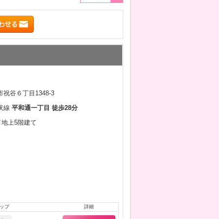
祝谷６丁目1348-3
状線
平和通一丁目 徒歩28分
月／地上5階建て
ップ
詳細