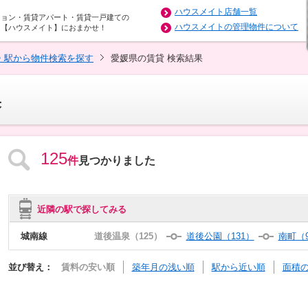
ハウスメイト店舗一覧
ション・賃貸アパート・賃貸一戸建ての
ハウスメイトの管理物件について
は【ハウスメイト】におまかせ！
・駅から物件検索を探す
愛媛県の賃貸 検索結果
果
125
件
見つかりました
近隣の駅で探してみる
城南線
道後温泉（125）
道後公園（131）
南町（
並び替え：
賃料の安い順
築年月の浅い順
駅から近い順
面積