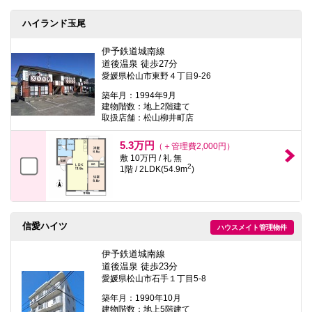
ハイランド玉尾
伊予鉄道城南線
道後温泉 徒歩27分
愛媛県松山市東野４丁目9-26
築年月：1994年9月
建物階数：地上2階建て
取扱店舗：松山柳井町店
5.3万円
（＋管理費2,000円）
敷 10万円 / 礼 無
2
1階 / 2LDK(54.9m
)
信愛ハイツ
ハウスメイト管理物件
伊予鉄道城南線
道後温泉 徒歩23分
愛媛県松山市石手１丁目5-8
築年月：1990年10月
建物階数：地上5階建て