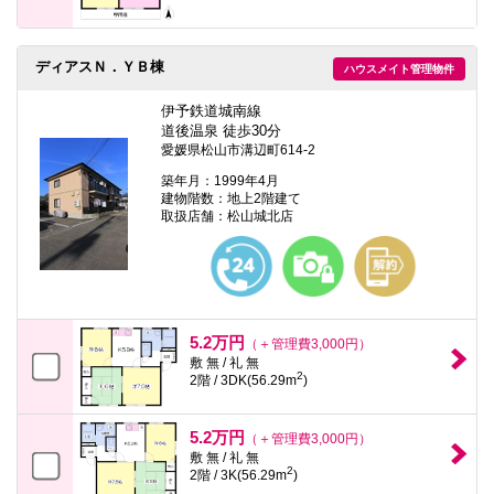
ディアスＮ．ＹＢ棟
ハウスメイト管理物件
伊予鉄道城南線
道後温泉 徒歩30分
愛媛県松山市溝辺町614-2
築年月：1999年4月
建物階数：地上2階建て
取扱店舗：松山城北店
5.2万円
（＋管理費3,000円）
敷 無 / 礼 無
2
2階 / 3DK(56.29m
)
5.2万円
（＋管理費3,000円）
敷 無 / 礼 無
2
2階 / 3K(56.29m
)