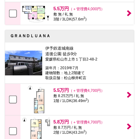
5.5万円
（＋管理費4,000円）
敷 無 / 礼 無
2
3階 / 3LDK(57.6m
)
ＧＲＡＮＤＬＵＡＮＡ
伊予鉄道城南線
道後公園 徒歩9分
愛媛県松山市上市１丁目2-48-2
築年月：2019年7月
建物階数：地上2階建て
取扱店舗：松山柳井町店
5.5万円
（＋管理費4,700円）
敷 8.25万円 / 礼 無
2
1階 / 1LDK(36.49m
)
5.8万円
（＋管理費4,700円）
敷 8.7万円 / 礼 無
2
2階 / 1LDK(43.2m
)