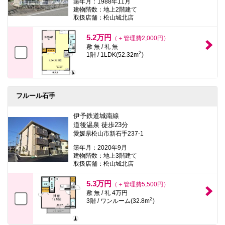
築年月：1988年11月
建物階数：地上2階建て
取扱店舗：松山城北店
5.2万円
（＋管理費2,000円）
敷 無 / 礼 無
2
1階 / 1LDK(52.32m
)
フルール石手
伊予鉄道城南線
道後温泉 徒歩23分
愛媛県松山市新石手237-1
築年月：2020年9月
建物階数：地上3階建て
取扱店舗：松山城北店
5.3万円
（＋管理費5,500円）
敷 無 / 礼 4万円
2
3階 / ワンルーム(32.8m
)