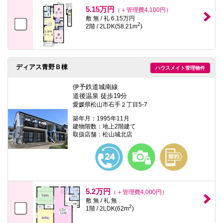
本
5.15万円
（＋管理費4,100円）
文
敷 無 / 礼 6.15万円
に
2
2階 / 2LDK(58.21m
)
移
動
し
ま
す
ディアス青野Ｂ棟
フ
ハウスメイト管理物件
ッ
タ
伊予鉄道城南線
情
道後温泉 徒歩19分
報
愛媛県松山市石手２丁目5-7
に
移
築年月：1995年11月
動
建物階数：地上2階建て
し
取扱店舗：松山城北店
ま
す
5.2万円
（＋管理費4,000円）
敷 無 / 礼 無
2
1階 / 2LDK(62m
)