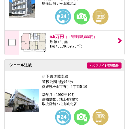
取扱店舗：松山城北店
5.5万円
（＋管理費5,000円）
敷 無 / 礼 無
2
1階 / 3LDK(69.73m
)
シェール道後
ハウスメイト管理物件
伊予鉄道城南線
道後公園 徒歩14分
愛媛県松山市石手４丁目5-16
築年月：1992年10月
建物階数：地上4階建て
取扱店舗：松山城北店