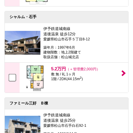
シャルム・石手
伊予鉄道城南線
道後温泉 徒歩12分
愛媛県松山市石手５丁目8-12
築年月：1997年6月
建物階数：地上2階建て
取扱店舗：松山城北店
5.2万円
（＋管理費2,000円）
敷 無 / 礼 1ヶ月
2
1階 / 2DK(44.15m
)
ファミール三好 Ｂ棟
伊予鉄道城南線
道後温泉 徒歩25分
愛媛県松山市石手白石92-1