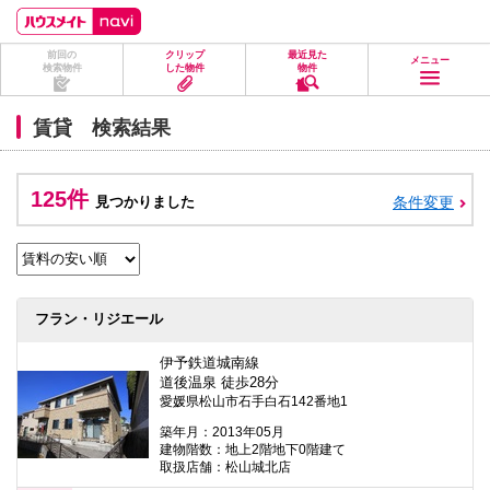
ペ
ペ
こ
こ
こ
ー
ー
こ
こ
こ
ジ
ジ
か
か
か
前回の
クリップ
最近見た
の
内
ら
ら
ら
メニュー
検索物件
した物件
物件
先
を
ヘ
本
フ
頭
移
ッ
文
ッ
に
動
ダ
に
タ
賃貸 検索結果
な
す
情
な
情
り
る
報
り
報
ま
た
に
ま
に
す。
め
な
す。
な
125件
見つかりました
条件変更
の
り
り
リ
ま
ま
ン
す。
す。
ク
で
す。
ヘ
フラン・リジエール
ッ
ダ
情
伊予鉄道城南線
報
道後温泉 徒歩28分
に
愛媛県松山市石手白石142番地1
移
動
築年月：2013年05月
し
建物階数：地上2階地下0階建て
ま
取扱店舗：松山城北店
す