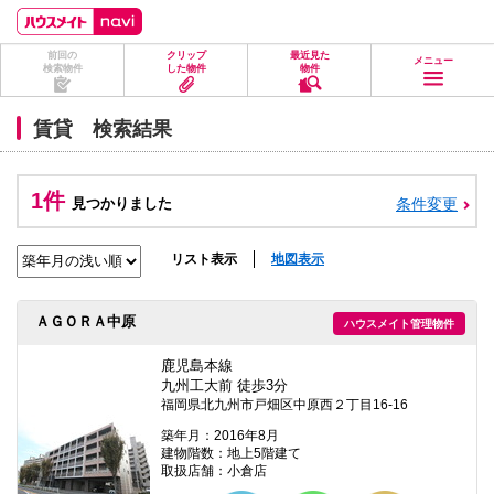
ペ
ペ
こ
こ
こ
ー
ー
こ
こ
こ
ジ
ジ
か
か
か
前回の
クリップ
最近見た
の
内
ら
ら
ら
メニュー
検索物件
した物件
物件
先
を
ヘ
本
フ
頭
移
ッ
文
ッ
に
動
ダ
に
タ
賃貸 検索結果
な
す
情
な
情
り
る
報
り
報
ま
た
に
ま
に
す。
め
な
す。
な
1件
見つかりました
条件変更
の
り
り
リ
ま
ま
ン
す。
す。
ク
リスト表示
地図表示
で
す。
ヘ
ＡＧＯＲＡ中原
ハウスメイト管理物件
ッ
ダ
情
鹿児島本線
報
九州工大前 徒歩3分
に
福岡県北九州市戸畑区中原西２丁目16-16
移
動
築年月：2016年8月
し
建物階数：地上5階建て
ま
取扱店舗：小倉店
す