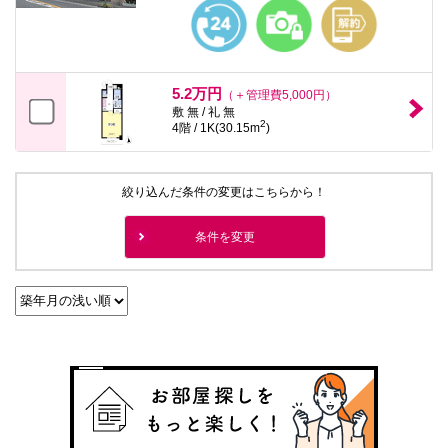
本
文
に
移
動
し
5.2万円
（＋管理費5,000円）
ま
敷 無 / 礼 無
す
2
4階 / 1K(30.15m
)
フ
ッ
タ
情
絞り込んだ条件の変更はこちらから！
報
に
移
条件を変更
動
し
ま
す