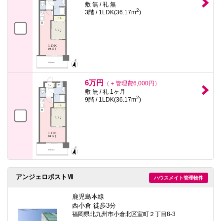
敷 無 / 礼 無
2
3階 / 1LDK(36.17m
)
6万円
（＋管理費6,000円）
敷 無 / 礼 1ヶ月
2
9階 / 1LDK(36.17m
)
アンジェロポストⅦ
ハウスメイト管理物件
鹿児島本線
西小倉 徒歩3分
福岡県北九州市小倉北区室町２丁目8-3