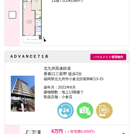
12階 / 1LDK(38m
)
ＡＤＶＡＮＣＥ７１８
ハウスメイト管理物件
北九州高速鉄道
香春口三萩野 徒歩2分
福岡県北九州市小倉北区昭和町13-15
築年月：2022年6月
建物階数：地上13階建て
取扱店舗：小倉店
6万円
（＋管理費6,000円）