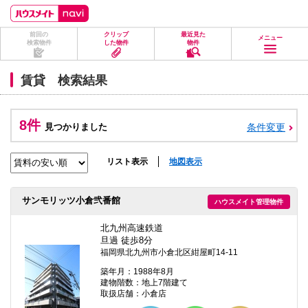
ペ
ペ
こ
こ
こ
ー
ー
こ
こ
こ
ジ
ジ
か
か
か
前回の
クリップ
最近見た
の
内
ら
ら
ら
メニュー
検索物件
した物件
物件
先
を
ヘ
本
フ
頭
移
ッ
文
ッ
に
動
ダ
に
タ
賃貸 検索結果
な
す
情
な
情
り
る
報
り
報
ま
た
に
ま
に
す。
め
な
す。
な
8件
見つかりました
条件変更
の
り
り
リ
ま
ま
ン
す。
す。
ク
リスト表示
地図表示
で
す。
ヘ
サンモリッツ小倉弐番館
ハウスメイト管理物件
ッ
ダ
情
北九州高速鉄道
報
旦過 徒歩8分
に
福岡県北九州市小倉北区紺屋町14-11
移
動
築年月：1988年8月
し
建物階数：地上7階建て
ま
取扱店舗：小倉店
す