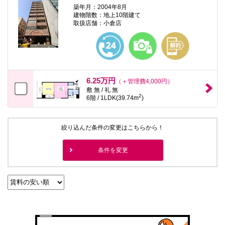
築年月：2004年8月
建物階数：地上10階建て
取扱店舗：小倉店
6.25万円
（＋管理費4,000円）
敷 無 / 礼 無
2
6階 / 1LDK(39.74m
)
絞り込んだ条件の変更はこちらから！
条件を変更