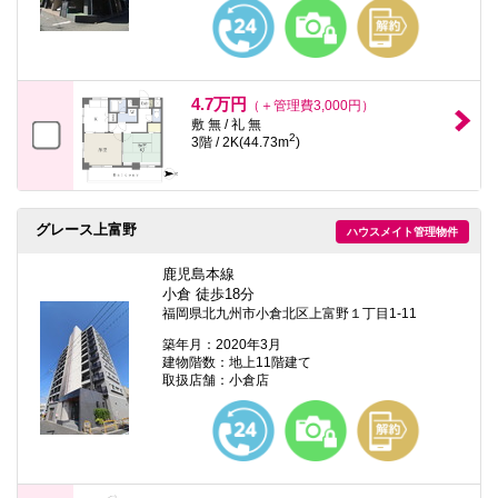
本
文
に
移
動
し
4.7万円
（＋管理費3,000円）
ま
敷 無 / 礼 無
す
2
3階 / 2K(44.73m
)
フ
ッ
タ
情
報
グレース上富野
ハウスメイト管理物件
に
移
鹿児島本線
動
小倉 徒歩18分
し
ま
福岡県北九州市小倉北区上富野１丁目1-11
す
築年月：2020年3月
建物階数：地上11階建て
取扱店舗：小倉店