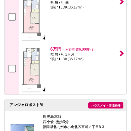
敷 無 / 礼 無
2
3階 / 1LDK(36.17m
)
6万円
（＋管理費6,000円）
敷 無 / 礼 1ヶ月
2
9階 / 1LDK(36.17m
)
アンジェロポストⅦ
ハウスメイト管理物件
鹿児島本線
西小倉 徒歩3分
福岡県北九州市小倉北区室町２丁目8-3