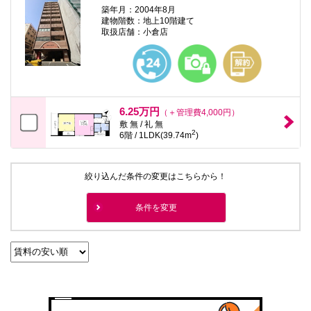
築年月：2004年8月
建物階数：地上10階建て
取扱店舗：小倉店
6.25万円
（＋管理費4,000円）
敷 無 / 礼 無
2
6階 / 1LDK(39.74m
)
絞り込んだ条件の変更はこちらから！
条件を変更