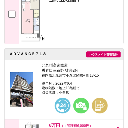
12階 / 1LDK(38m
)
ＡＤＶＡＮＣＥ７１８
ハウスメイト管理物件
北九州高速鉄道
香春口三萩野 徒歩2分
福岡県北九州市小倉北区昭和町13-15
築年月：2022年6月
建物階数：地上13階建て
取扱店舗：小倉店
6万円
（＋管理費6,000円）