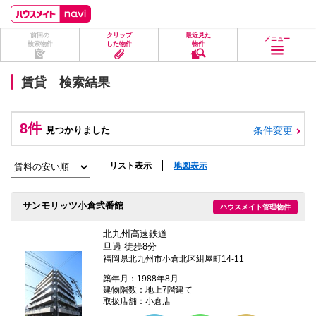
ペ
ペ
こ
こ
こ
ー
ー
こ
こ
こ
ジ
ジ
か
か
か
前回の
クリップ
最近見た
の
内
ら
ら
ら
メニュー
検索物件
した物件
物件
先
を
ヘ
本
フ
頭
移
ッ
文
ッ
に
動
ダ
に
タ
賃貸 検索結果
な
す
情
な
情
り
る
報
り
報
ま
た
に
ま
に
す。
め
な
す。
な
8件
見つかりました
条件変更
の
り
り
リ
ま
ま
ン
す。
す。
ク
リスト表示
地図表示
で
す。
ヘ
サンモリッツ小倉弐番館
ハウスメイト管理物件
ッ
ダ
情
北九州高速鉄道
報
旦過 徒歩8分
に
福岡県北九州市小倉北区紺屋町14-11
移
動
築年月：1988年8月
し
建物階数：地上7階建て
ま
取扱店舗：小倉店
す