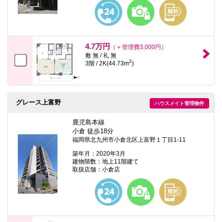
本
文
に
移
動
し
4.7万円
（＋管理費3,000円）
ま
敷 無 / 礼 無
す
2
3階 / 2K(44.73m
)
フ
ッ
タ
情
報
グレース上富野
ハウスメイト管理物件
に
移
鹿児島本線
動
小倉 徒歩18分
し
ま
福岡県北九州市小倉北区上富野１丁目1-11
す
築年月：2020年3月
建物階数：地上11階建て
取扱店舗：小倉店