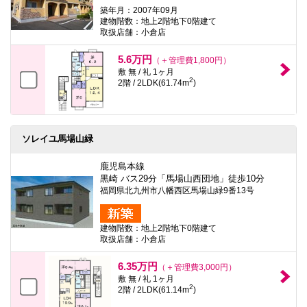
築年月：2007年09月
建物階数：地上2階地下0階建て
取扱店舗：小倉店
5.6万円
（＋管理費1,800円）
敷 無 / 礼 1ヶ月
2
2階 / 2LDK(61.74m
)
ソレイユ馬場山緑
鹿児島本線
黒崎 バス29分「馬場山西団地」徒歩10分
福岡県北九州市八幡西区馬場山緑9番13号
建物階数：地上2階地下0階建て
取扱店舗：小倉店
6.35万円
（＋管理費3,000円）
敷 無 / 礼 1ヶ月
2
2階 / 2LDK(61.14m
)