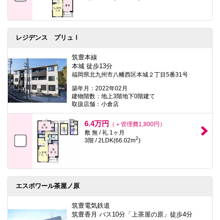
レジデンス プリュⅠ
筑豊本線
本城 徒歩13分
福岡県北九州市八幡西区本城２丁目5番31号
築年月：2022年02月
建物階数：地上3階地下0階建て
取扱店舗：小倉店
6.4万円
（＋管理費1,800円）
敷 無 / 礼 1ヶ月
2
3階 / 2LDK(66.02m
)
エスポワール茶屋ノ原
筑豊電気鉄道
筑豊香月 バス10分「上茶屋の原」徒歩4分