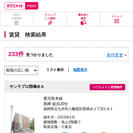
ペ
ペ
こ
こ
こ
ー
ー
こ
こ
こ
ジ
ジ
か
か
か
前回の
クリップ
最近見た
の
内
ら
ら
ら
メニュー
検索物件
した物件
物件
先
を
ヘ
本
フ
頭
移
ッ
文
ッ
に
動
ダ
に
タ
賃貸 検索結果
な
す
情
な
情
り
る
報
り
報
ま
た
に
ま
に
す。
め
な
す。
な
233件
見つかりました
条件変更
の
り
り
リ
ま
ま
ン
す。
す。
ク
リスト表示
地図表示
で
す。
ヘ
サンラプロ西鳴水Ａ
ハウスメイト管理物件
ッ
ダ
情
鹿児島本線
報
黒崎 徒歩20分
に
福岡県北九州市八幡西区西鳴水２丁目1-4-1
移
動
築年月：2023年2月
し
建物階数：地上2階建て
ま
取扱店舗：小倉店
す