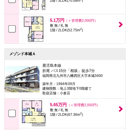
2階 / 3LDK(70.08m
)
5.1万円
（＋管理費2,000円）
敷 無 / 礼 無
2
1階 / 2LDK(52.75m
)
メゾンド本城Ａ
鹿児島本線
折尾 バス15分「相坂」徒歩7分
福岡県北九州市八幡西区大字本城3400
築年月：1994年09月
建物階数：地上3階地下0階建て
取扱店舗：小倉店
5.65万円
（＋管理費2,000円）
敷 無 / 礼 無
2
1階 / 2LDK(67.36m
)