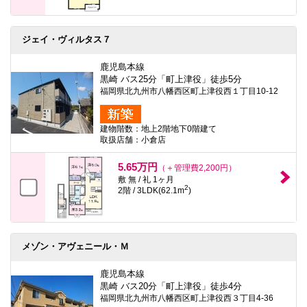
ジェイ・ヴィルタス７
鹿児島本線
黒崎 バス25分「町上津役」徒歩5分
福岡県北九州市八幡西区町上津役西１丁目10-12
建物階数：地上2階地下0階建て
取扱店舗：小倉店
5.65万円
（＋管理費2,200円）
敷 無 / 礼 1ヶ月
2
2階 / 3LDK(62.1m
)
メゾン・アヴェニール・Ｍ
鹿児島本線
黒崎 バス20分「町上津役」徒歩4分
福岡県北九州市八幡西区町上津役西３丁目4-36