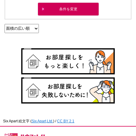
条件を変更
Six Apart 絵文字
(
Six Apart,Ltd.
) /
CC BY 2.1