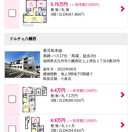
5.75万円
（＋管理費2,000円）
敷 無 / 礼 無
2
3階 / 2LDK(67.36m
)
ドルチェ八幡西
鹿児島本線
黒崎 バス17分「馬場」徒歩3分
福岡県北九州市八幡西区上上津役２丁目4番28号
築年月：2022年08月
建物階数：地上3階地下0階建て
取扱店舗：小倉店
6.4万円
（＋管理費2,100円）
敷 無 / 礼 7.1万円
2
3階 / 2LDK(66.02m
)
6.9万円
（＋管理費2,100円）
敷 無 / 礼 1ヶ月
2
2階 / 2LDK(54.61m
)