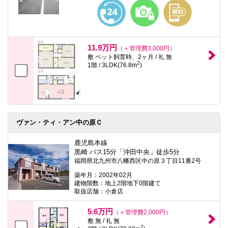
本
文
に
移
動
し
11.9万円
（＋管理費3,000円）
ま
敷 ペット飼育時、2ヶ月 / 礼 無
す
2
1階 / 3LDK(76.8m
)
フ
ッ
タ
情
報
に
移
ヴァン・ティ・アン中の原Ｃ
動
し
鹿児島本線
ま
す
黒崎 バス15分「沖田中央」徒歩5分
福岡県北九州市八幡西区中の原３丁目11番2号
築年月：2002年02月
建物階数：地上2階地下0階建て
取扱店舗：小倉店
5.6万円
（＋管理費2,000円）
敷 無 / 礼 無
2