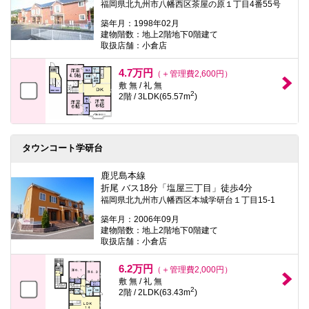
福岡県北九州市八幡西区茶屋の原１丁目4番55号
築年月：1998年02月
建物階数：地上2階地下0階建て
取扱店舗：小倉店
4.7万円
（＋管理費2,600円）
敷 無 / 礼 無
2
2階 / 3LDK(65.57m
)
タウンコート学研台
鹿児島本線
折尾 バス18分「塩屋三丁目」徒歩4分
福岡県北九州市八幡西区本城学研台１丁目15-1
築年月：2006年09月
建物階数：地上2階地下0階建て
取扱店舗：小倉店
6.2万円
（＋管理費2,000円）
敷 無 / 礼 無
2
2階 / 2LDK(63.43m
)