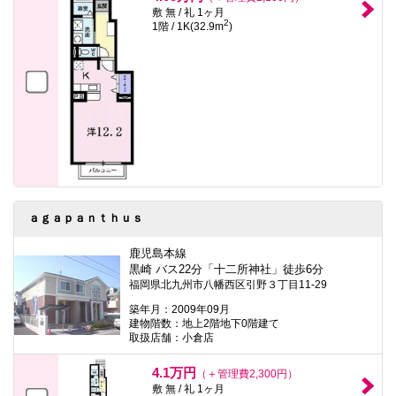
敷 無 / 礼 1ヶ月
2
1階 / 1K(32.9m
)
ａｇａｐａｎｔｈｕｓ
鹿児島本線
黒崎 バス22分「十二所神社」徒歩6分
福岡県北九州市八幡西区引野３丁目11-29
築年月：2009年09月
建物階数：地上2階地下0階建て
取扱店舗：小倉店
4.1万円
（＋管理費2,300円）
敷 無 / 礼 1ヶ月