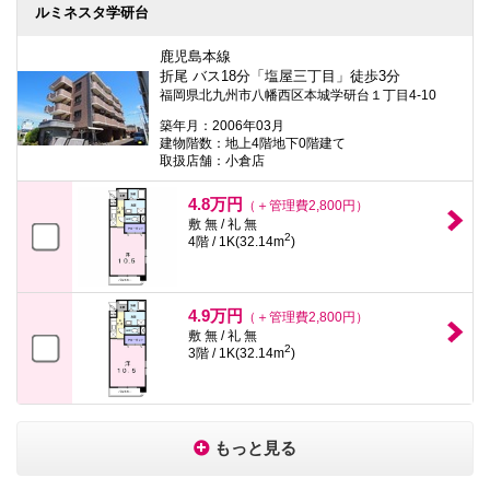
ルミネスタ学研台
鹿児島本線
折尾 バス18分「塩屋三丁目」徒歩3分
福岡県北九州市八幡西区本城学研台１丁目4-10
築年月：2006年03月
建物階数：地上4階地下0階建て
取扱店舗：小倉店
4.8万円
（＋管理費2,800円）
敷 無 / 礼 無
2
4階 / 1K(32.14m
)
4.9万円
（＋管理費2,800円）
敷 無 / 礼 無
2
3階 / 1K(32.14m
)
もっと見る