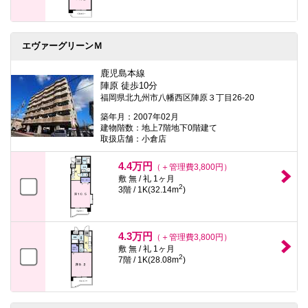
エヴァーグリーンＭ
鹿児島本線
陣原 徒歩10分
福岡県北九州市八幡西区陣原３丁目26-20
築年月：2007年02月
建物階数：地上7階地下0階建て
取扱店舗：小倉店
4.4万円
（＋管理費3,800円）
敷 無 / 礼 1ヶ月
2
3階 / 1K(32.14m
)
4.3万円
（＋管理費3,800円）
敷 無 / 礼 1ヶ月
2
7階 / 1K(28.08m
)