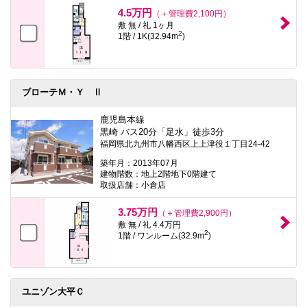
本
4.5万円
（＋管理費2,100円）
文
敷 無 / 礼 1ヶ月
に
2
1階 / 1K(32.94m
)
移
動
し
ま
す
ブローテＭ・Ｙ Ⅱ
フ
ッ
タ
鹿児島本線
情
黒崎 バス20分「足水」徒歩3分
報
福岡県北九州市八幡西区上上津役１丁目24-42
に
移
築年月：2013年07月
動
建物階数：地上2階地下0階建て
し
取扱店舗：小倉店
ま
す
3.75万円
（＋管理費2,900円）
敷 無 / 礼 4.4万円
2
1階 / ワンルーム(32.9m
)
ユニゾン大平Ｃ