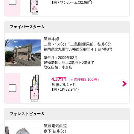
2
1階 / ワンルーム(32.9m
)
フェイバースターＡ
筑豊本線
二島 バス6分「二島郵便局前」徒歩6分
福岡県北九州市八幡西区御開４丁目7番8号
築年月：2009年02月
建物階数：地上2階地下0階建て
取扱店舗：小倉店
4.3万円
（＋管理費2,100円）
敷 無 / 礼 1ヶ月
2
1階 / 1K(32.9m
)
フォレストビューＳ
筑豊電気鉄道
森下 徒歩5分