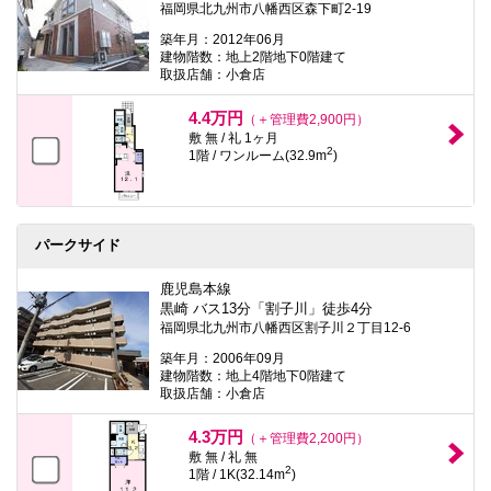
福岡県北九州市八幡西区森下町2-19
築年月：2012年06月
建物階数：地上2階地下0階建て
取扱店舗：小倉店
4.4万円
（＋管理費2,900円）
敷 無 / 礼 1ヶ月
2
1階 / ワンルーム(32.9m
)
パークサイド
鹿児島本線
黒崎 バス13分「割子川」徒歩4分
福岡県北九州市八幡西区割子川２丁目12-6
築年月：2006年09月
建物階数：地上4階地下0階建て
取扱店舗：小倉店
4.3万円
（＋管理費2,200円）
敷 無 / 礼 無
2
1階 / 1K(32.14m
)