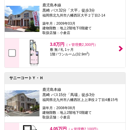
鹿児島本線
黒崎 バス32分「大平」徒歩3分
福岡県北九州市八幡西区大平２丁目2-14
築年月：2009年03月
建物階数：地上2階地下0階建て
取扱店舗：小倉店
3.8万円
（＋管理費2,300円）
敷 無 / 礼 1ヶ月
2
1階 / ワンルーム(32.9m
)
サニーコートＹ・Ｈ
鹿児島本線
黒崎 バス15分「馬場」徒歩3分
福岡県北九州市八幡西区上上津役２丁目4番15号
築年月：2008年08月
建物階数：地上2階地下0階建て
取扱店舗：小倉店
4.05万円
（＋管理費2,100円）