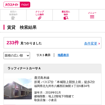
ペ
ペ
こ
こ
こ
ー
ー
こ
こ
こ
ジ
ジ
か
か
か
前回の
クリップ
最近見た
の
内
ら
ら
ら
メニュー
検索物件
した物件
物件
先
を
ヘ
本
フ
頭
移
ッ
文
ッ
に
動
ダ
に
タ
賃貸 検索結果
な
す
情
な
情
り
る
報
り
報
ま
た
に
ま
に
す。
め
な
す。
な
233件
見つかりました
条件変更
の
り
り
リ
ま
ま
ン
す。
す。
ク
リスト表示
地図表示
で
す。
ヘ
ラッフィナートカーサＡ
ッ
ダ
情
鹿児島本線
報
折尾 バス17分「本城陸上競技上前」徒歩2分
に
福岡県北九州市八幡西区御開３丁目6番34号
移
動
築年月：2018年01月
し
建物階数：地上2階地下0階建て
ま
取扱店舗：小倉店
す