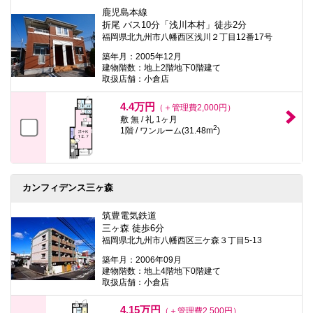
鹿児島本線
折尾 バス10分「浅川本村」徒歩2分
福岡県北九州市八幡西区浅川２丁目12番17号
築年月：2005年12月
建物階数：地上2階地下0階建て
取扱店舗：小倉店
4.4万円
（＋管理費2,000円）
敷 無 / 礼 1ヶ月
2
1階 / ワンルーム(31.48m
)
カンフィデンス三ヶ森
筑豊電気鉄道
三ヶ森 徒歩6分
福岡県北九州市八幡西区三ケ森３丁目5-13
築年月：2006年09月
建物階数：地上4階地下0階建て
取扱店舗：小倉店
4.15万円
（＋管理費2,500円）