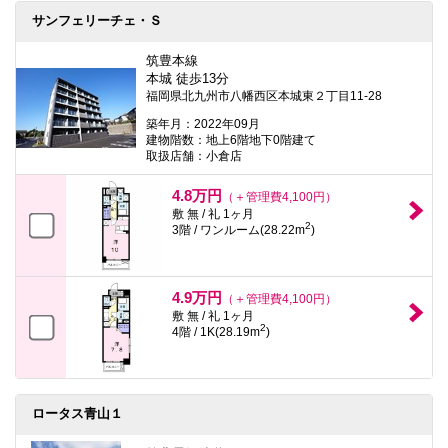
サンフェリーチェ・Ｓ
筑豊本線
本城 徒歩13分
福岡県北九州市八幡西区本城東２丁目11-28
築年月：2022年09月
建物階数：地上6階地下0階建て
取扱店舗：小倉店
4.8万円
（＋管理費4,100円）
敷 無 / 礼 1ヶ月
2
3階 / ワンルーム(28.22m
)
4.9万円
（＋管理費4,100円）
敷 無 / 礼 1ヶ月
2
4階 / 1K(28.19m
)
ロータス青山１