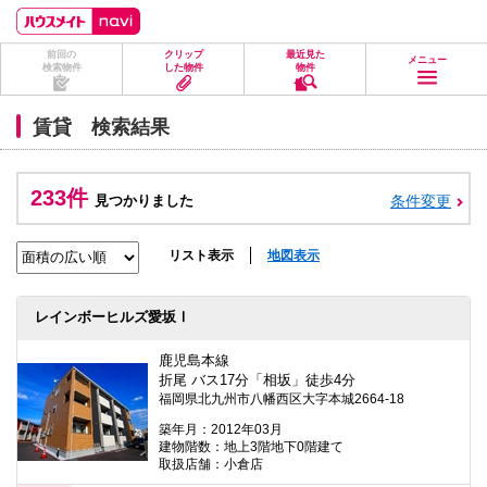
ペ
ペ
こ
こ
こ
ー
ー
こ
こ
こ
ジ
ジ
か
か
か
前回の
クリップ
最近見た
の
内
ら
ら
ら
メニュー
検索物件
した物件
物件
先
を
ヘ
本
フ
頭
移
ッ
文
ッ
に
動
ダ
に
タ
賃貸 検索結果
な
す
情
な
情
り
る
報
り
報
ま
た
に
ま
に
す。
め
な
す。
な
233件
見つかりました
条件変更
の
り
り
リ
ま
ま
ン
す。
す。
ク
リスト表示
地図表示
で
す。
ヘ
レインボーヒルズ愛坂Ⅰ
ッ
ダ
情
鹿児島本線
報
折尾 バス17分「相坂」徒歩4分
に
福岡県北九州市八幡西区大字本城2664-18
移
動
築年月：2012年03月
し
建物階数：地上3階地下0階建て
ま
取扱店舗：小倉店
す