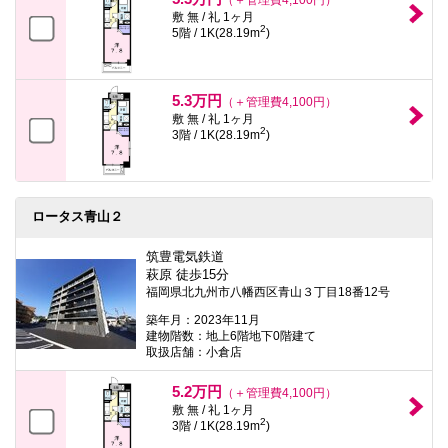
敷 無 / 礼 1ヶ月
2
5階 / 1K(28.19m
)
5.3万円
（＋管理費4,100円）
敷 無 / 礼 1ヶ月
2
3階 / 1K(28.19m
)
ロータス青山２
筑豊電気鉄道
萩原 徒歩15分
福岡県北九州市八幡西区青山３丁目18番12号
築年月：2023年11月
建物階数：地上6階地下0階建て
取扱店舗：小倉店
5.2万円
（＋管理費4,100円）
敷 無 / 礼 1ヶ月
2
3階 / 1K(28.19m
)