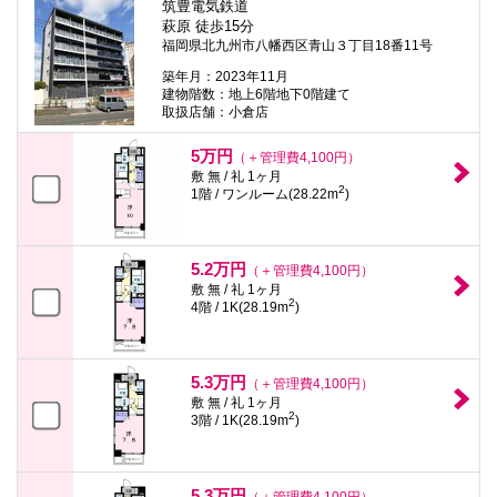
筑豊電気鉄道
萩原 徒歩15分
福岡県北九州市八幡西区青山３丁目18番11号
築年月：2023年11月
建物階数：地上6階地下0階建て
取扱店舗：小倉店
5万円
（＋管理費4,100円）
敷 無 / 礼 1ヶ月
2
1階 / ワンルーム(28.22m
)
5.2万円
（＋管理費4,100円）
敷 無 / 礼 1ヶ月
2
4階 / 1K(28.19m
)
5.3万円
（＋管理費4,100円）
敷 無 / 礼 1ヶ月
2
3階 / 1K(28.19m
)
5.3万円
（＋管理費4,100円）