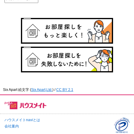
Six Apart 絵文字
(
Six Apart,Ltd.
) /
CC BY 2.1
ハウスメイトnaviとは
会社案内