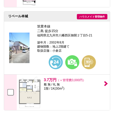
リベール本城
ハウスメイト管理物件
筑豊本線
二島 徒歩15分
福岡県北九州市八幡西区御開２丁目5-21
築年月：2002年8月
建物階数：地上2階建て
取扱店舗：小倉店
3.7万円
（＋管理費3,000円）
敷 無 / 礼 無
2
1階 / 1K(30m
)