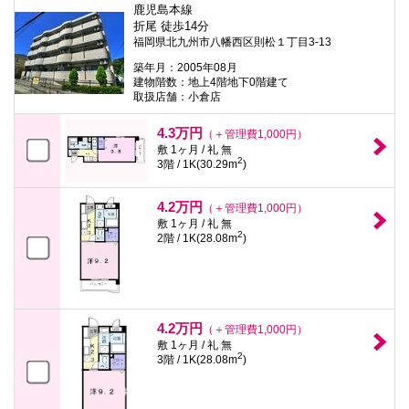
鹿児島本線
折尾 徒歩14分
福岡県北九州市八幡西区則松１丁目3-13
築年月：2005年08月
建物階数：地上4階地下0階建て
取扱店舗：小倉店
4.3万円
（＋管理費1,000円）
敷 1ヶ月 / 礼 無
2
3階 / 1K(30.29m
)
4.2万円
（＋管理費1,000円）
敷 1ヶ月 / 礼 無
2
2階 / 1K(28.08m
)
4.2万円
（＋管理費1,000円）
敷 1ヶ月 / 礼 無
2
3階 / 1K(28.08m
)