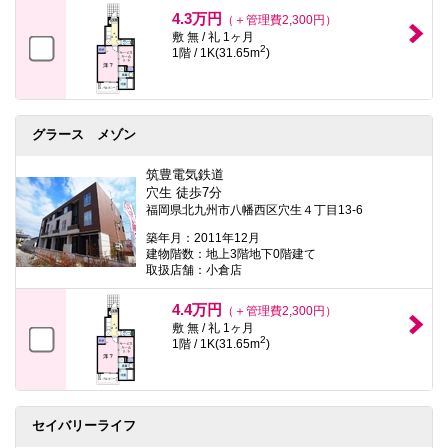
本
4.3万円
（＋管理費2,300円）
文
敷 無 / 礼 1ヶ月
に
2
1階 / 1K(31.65m
)
移
動
し
ま
す
グラース メゾン
フ
ッ
タ
筑豊電気鉄道
情
穴生 徒歩7分
報
福岡県北九州市八幡西区穴生４丁目13-6
に
移
築年月：2011年12月
動
建物階数：地上3階地下0階建て
し
取扱店舗：小倉店
ま
す
4.4万円
（＋管理費2,300円）
敷 無 / 礼 1ヶ月
2
1階 / 1K(31.65m
)
セイバリーライフ