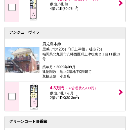
敷 無 / 礼 無
2
4階 / 1K(30.97m
)
アンジュ ヴィラ
鹿児島本線
黒崎 バス20分「町上津役」徒歩7分
福岡県北九州市八幡西区町上津役東２丁目11番13
号
築年月：2009年09月
建物階数：地上2階地下0階建て
取扱店舗：小倉店
4.3万円
（＋管理費2,900円）
敷 無 / 礼 1ヶ月
2
2階 / 1DK(30.3m
)
グリーンコートⅢ番館