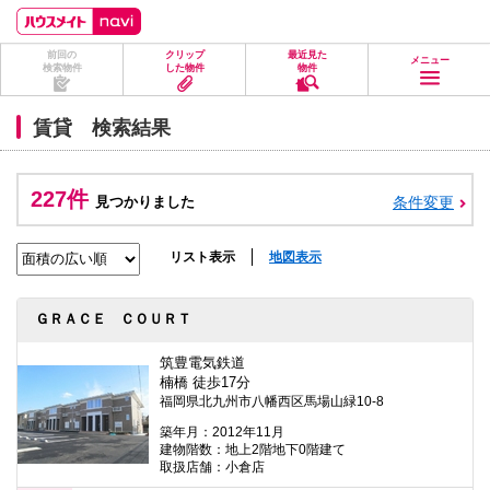
ペ
ペ
こ
こ
こ
ー
ー
こ
こ
こ
ジ
ジ
か
か
か
前回の
クリップ
最近見た
の
内
ら
ら
ら
メニュー
検索物件
した物件
物件
先
を
ヘ
本
フ
頭
移
ッ
文
ッ
に
動
ダ
に
タ
賃貸 検索結果
な
す
情
な
情
り
る
報
り
報
ま
た
に
ま
に
す。
め
な
す。
な
227件
見つかりました
条件変更
の
り
り
リ
ま
ま
ン
す。
す。
ク
リスト表示
地図表示
で
す。
ヘ
ＧＲＡＣＥ ＣＯＵＲＴ
ッ
ダ
情
筑豊電気鉄道
報
楠橋 徒歩17分
に
福岡県北九州市八幡西区馬場山緑10-8
移
動
築年月：2012年11月
し
建物階数：地上2階地下0階建て
ま
取扱店舗：小倉店
す