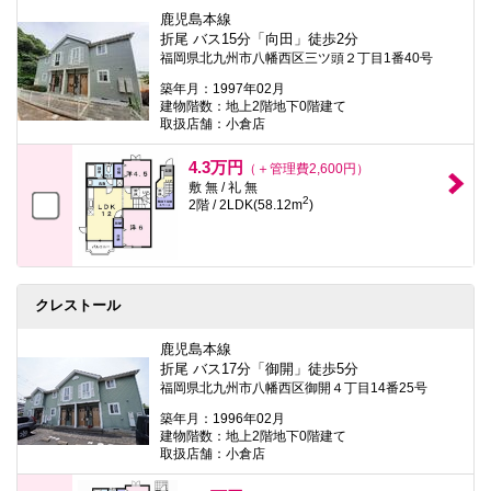
鹿児島本線
折尾 バス15分「向田」徒歩2分
福岡県北九州市八幡西区三ツ頭２丁目1番40号
築年月：1997年02月
建物階数：地上2階地下0階建て
取扱店舗：小倉店
4.3万円
（＋管理費2,600円）
敷 無 / 礼 無
2
2階 / 2LDK(58.12m
)
クレストール
鹿児島本線
折尾 バス17分「御開」徒歩5分
福岡県北九州市八幡西区御開４丁目14番25号
築年月：1996年02月
建物階数：地上2階地下0階建て
取扱店舗：小倉店