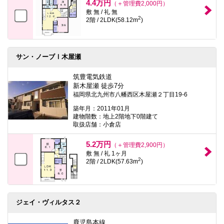
4.4万円
（＋管理費2,000円）
敷 無 / 礼 無
2
2階 / 2LDK(58.12m
)
サン・ノーブⅠ木屋瀬
筑豊電気鉄道
新木屋瀬 徒歩7分
福岡県北九州市八幡西区木屋瀬２丁目19-6
築年月：2011年01月
建物階数：地上2階地下0階建て
取扱店舗：小倉店
5.2万円
（＋管理費2,900円）
敷 無 / 礼 1ヶ月
2
2階 / 2LDK(57.63m
)
ジェイ・ヴィルタス２
鹿児島本線