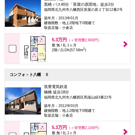
黒崎 バス40分「茶屋の原団地」徒歩2分
福岡県北九州市八幡西区茶屋の原２丁目12番2号
築年月：2013年01月
建物階数：地上2階地下0階建て
取扱店舗：小倉店
5.3万円
（＋管理費2,900円）
敷 無 / 礼 1ヶ月
2
2階 / 2LDK(57.58m
)
コンフォ－ト八幡 Ⅱ
筑豊電気鉄道
楠橋 徒歩18分
福岡県北九州市八幡西区馬場山緑3番22号
築年月：2012年03月
建物階数：地上2階地下0階建て
取扱店舗：小倉店
5.3万円
（＋管理費2,100円）
敷 無 / 礼 1ヶ月