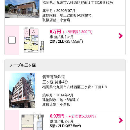
福岡県北九州市八幡西区野面１丁目16番32号
築年月：2020年07月
建物階数：地上2階地下0階建て
取扱店舗：小倉店
6万円
（＋管理費2,300円）
敷 無 / 礼 1ヶ月
2
2階 / 2LDK(57.55m
)
ノーブル三ヶ森
筑豊電気鉄道
三ヶ森 徒歩4分
福岡県北九州市八幡西区三ケ森１丁目1-8
築年月：2014年2月
建物階数：地上8階建て
取扱店舗：小倉店
6.9万円
（＋管理費5,000円）
敷 無 / 礼 2ヶ月
2
5階 / 2LDK(57.5m
)