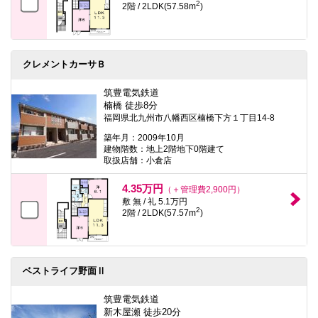
2
2階 / 2LDK(57.58m
)
クレメントカーサＢ
筑豊電気鉄道
楠橋 徒歩8分
福岡県北九州市八幡西区楠橋下方１丁目14-8
築年月：2009年10月
建物階数：地上2階地下0階建て
取扱店舗：小倉店
4.35万円
（＋管理費2,900円）
敷 無 / 礼 5.1万円
2
2階 / 2LDK(57.57m
)
ベストライフ野面Ⅱ
筑豊電気鉄道
新木屋瀬 徒歩20分