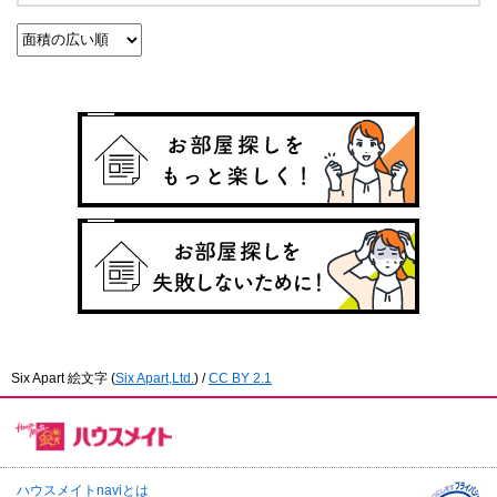
Six Apart 絵文字
(
Six Apart,Ltd.
) /
CC BY 2.1
ハウスメイトnaviとは