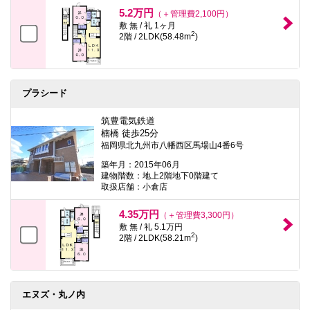
本
5.2万円
（＋管理費2,100円）
文
敷 無 / 礼 1ヶ月
に
2
2階 / 2LDK(58.48m
)
移
動
し
ま
す
プラシード
フ
ッ
タ
筑豊電気鉄道
情
楠橋 徒歩25分
報
福岡県北九州市八幡西区馬場山4番6号
に
移
築年月：2015年06月
動
建物階数：地上2階地下0階建て
し
取扱店舗：小倉店
ま
す
4.35万円
（＋管理費3,300円）
敷 無 / 礼 5.1万円
2
2階 / 2LDK(58.21m
)
エヌズ・丸ノ内