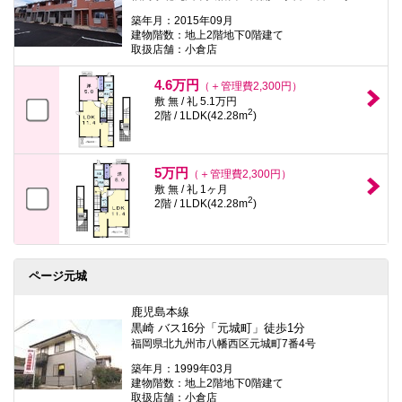
築年月：2015年09月
建物階数：地上2階地下0階建て
取扱店舗：小倉店
4.6万円
（＋管理費2,300円）
敷 無 / 礼 5.1万円
2
2階 / 1LDK(42.28m
)
5万円
（＋管理費2,300円）
敷 無 / 礼 1ヶ月
2
2階 / 1LDK(42.28m
)
ページ元城
鹿児島本線
黒崎 バス16分「元城町」徒歩1分
福岡県北九州市八幡西区元城町7番4号
築年月：1999年03月
建物階数：地上2階地下0階建て
取扱店舗：小倉店