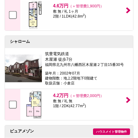
本
4.6万円
（＋管理費1,900円）
文
敷 無 / 礼 1ヶ月
に
2
2階 / 1LDK(42.8m
)
移
動
し
ま
す
シャローム
フ
ッ
タ
筑豊電気鉄道
情
木屋瀬 徒歩7分
報
福岡県北九州市八幡西区木屋瀬２丁目15番30号
に
移
築年月：2002年07月
動
建物階数：地上2階地下0階建て
し
取扱店舗：小倉店
ま
す
4.2万円
（＋管理費2,000円）
敷 無 / 礼 無
2
1階 / 2DK(42.77m
)
ピュアメゾン
ハウスメイト管理物件