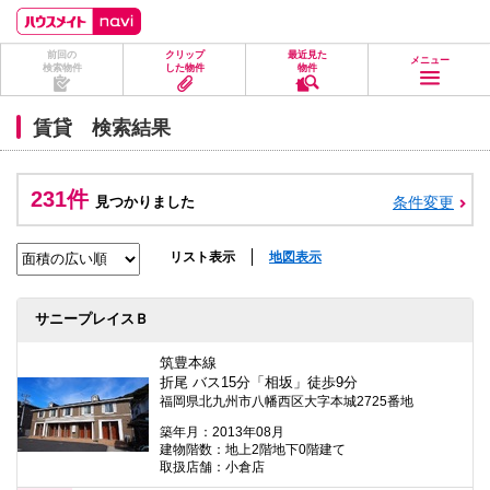
ペ
ペ
こ
こ
こ
ー
ー
こ
こ
こ
ジ
ジ
か
か
か
前回の
クリップ
最近見た
の
内
ら
ら
ら
メニュー
検索物件
した物件
物件
先
を
ヘ
本
フ
頭
移
ッ
文
ッ
に
動
ダ
に
タ
賃貸 検索結果
な
す
情
な
情
り
る
報
り
報
ま
た
に
ま
に
す。
め
な
す。
な
231件
見つかりました
条件変更
の
り
り
リ
ま
ま
ン
す。
す。
ク
リスト表示
地図表示
で
す。
ヘ
サニープレイスＢ
ッ
ダ
情
筑豊本線
報
折尾 バス15分「相坂」徒歩9分
に
福岡県北九州市八幡西区大字本城2725番地
移
動
築年月：2013年08月
し
建物階数：地上2階地下0階建て
ま
取扱店舗：小倉店
す