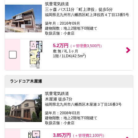
筑豊電気鉄道
三ヶ森 バス11分「町上津役」徒歩5分
福岡県北九州市八幡西区町上津役西４丁目13番5号
築年月：2016年09月
建物階数：地上2階地下0階建て
取扱店舗：小倉店
5.2万円
（＋管理費3,500円）
敷 無 / 礼 1ヶ月
2
1階 / 1LDK(42.5m
)
ランドコア木屋瀬
筑豊電気鉄道
木屋瀬 徒歩7分
福岡県北九州市八幡西区木屋瀬３丁目16番3号
築年月：2008年03月
建物階数：地上2階地下0階建て
取扱店舗：小倉店
3.85万円
（＋管理費2,100円）