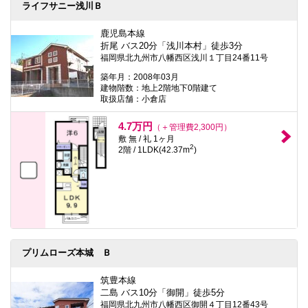
ライフサニー浅川Ｂ
鹿児島本線
折尾 バス20分「浅川本村」徒歩3分
福岡県北九州市八幡西区浅川１丁目24番11号
築年月：2008年03月
建物階数：地上2階地下0階建て
取扱店舗：小倉店
4.7万円
（＋管理費2,300円）
敷 無 / 礼 1ヶ月
2
2階 / 1LDK(42.37m
)
プリムローズ本城 Ｂ
筑豊本線
二島 バス10分「御開」徒歩5分
福岡県北九州市八幡西区御開４丁目12番43号