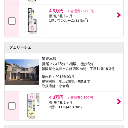
4.3万円
（＋管理費2,900円）
敷 無 / 礼 1ヶ月
2
1階 / ワンルーム(32.9m
)
フェリーチェ
筑豊本線
折尾 バス15分「相坂」徒歩3分
福岡県北九州市八幡西区御開１丁目14番18-3号
築年月：2013年03月
建物階数：地上2階地下0階建て
取扱店舗：小倉店
4.3万円
（＋管理費2,300円）
敷 無 / 礼 1ヶ月
2
2階 / 1LDK(42.37m
)