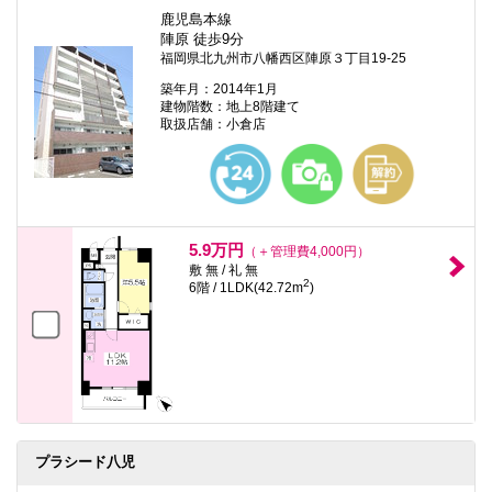
鹿児島本線
陣原 徒歩9分
福岡県北九州市八幡西区陣原３丁目19-25
築年月：2014年1月
建物階数：地上8階建て
取扱店舗：小倉店
5.9万円
（＋管理費4,000円）
敷 無 / 礼 無
2
6階 / 1LDK(42.72m
)
プラシード八児