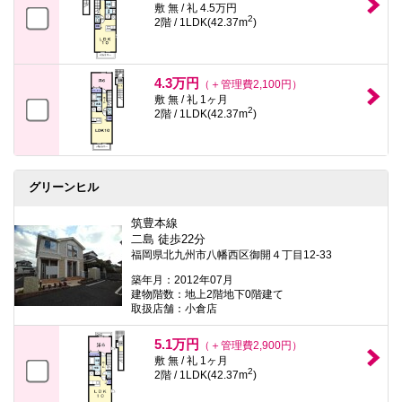
敷 無 / 礼 4.5万円
2
2階 / 1LDK(42.37m
)
4.3万円
（＋管理費2,100円）
敷 無 / 礼 1ヶ月
2
2階 / 1LDK(42.37m
)
グリーンヒル
筑豊本線
二島 徒歩22分
福岡県北九州市八幡西区御開４丁目12-33
築年月：2012年07月
建物階数：地上2階地下0階建て
取扱店舗：小倉店
5.1万円
（＋管理費2,900円）
敷 無 / 礼 1ヶ月
2
2階 / 1LDK(42.37m
)