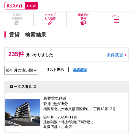
ペ
ペ
こ
こ
こ
ー
ー
こ
こ
こ
ジ
ジ
か
か
か
前回の
クリップ
最近見た
の
内
ら
ら
ら
メニュー
検索物件
した物件
物件
先
を
ヘ
本
フ
頭
移
ッ
文
ッ
に
動
ダ
に
タ
賃貸 検索結果
な
す
情
な
情
り
る
報
り
報
ま
た
に
ま
に
す。
め
な
す。
な
235件
見つかりました
条件変更
の
り
り
リ
ま
ま
ン
す。
す。
ク
リスト表示
地図表示
で
す。
ヘ
ロータス青山２
ッ
ダ
情
筑豊電気鉄道
報
萩原 徒歩15分
に
福岡県北九州市八幡西区青山３丁目18番12号
移
動
築年月：2023年11月
し
建物階数：地上6階地下0階建て
ま
取扱店舗：小倉店
す