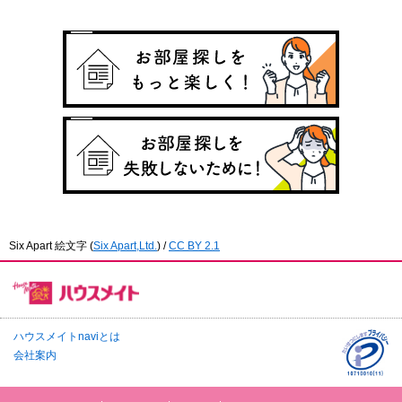
Six Apart 絵文字
(
Six Apart,Ltd.
) /
CC BY 2.1
ハウスメイトnaviとは
会社案内