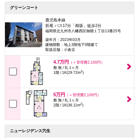
グリーンコート
鹿児島本線
折尾 バス17分「相坂」徒歩2分
福岡県北九州市八幡西区御開１丁目13番25号
築年月：2023年03月
建物階数：地上3階地下0階建て
取扱店舗：小倉店
4.7万円
（＋管理費2,100円）
敷 無 / 礼 1ヶ月
2
1階 / 1K(29.72m
)
5万円
（＋管理費2,100円）
敷 無 / 礼 1ヶ月
2
2階 / 1K(36.11m
)
ニューレジデンス穴生