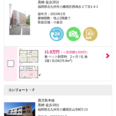
黒崎 徒歩20分
福岡県北九州市八幡西区西鳴水２丁目1-4-1
築年月：2023年2月
建物階数：地上2階建て
取扱店舗：小倉店
11.9万円
（＋管理費3,000円）
敷 ペット飼育時、2ヶ月 / 礼 無
2
1階 / 3LDK(76.8m
)
コンフォート・Ｆ
鹿児島本線
黒崎 徒歩18分
福岡県北九州市八幡西区山寺町5-13