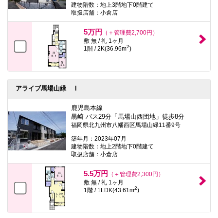
建物階数：地上3階地下0階建て
取扱店舗：小倉店
5万円
（＋管理費2,700円）
敷 無 / 礼 1ヶ月
2
1階 / 2K(36.96m
)
アライブ馬場山緑 Ⅰ
鹿児島本線
黒崎 バス29分「馬場山西団地」徒歩8分
福岡県北九州市八幡西区馬場山緑11番9号
築年月：2023年07月
建物階数：地上2階地下0階建て
取扱店舗：小倉店
5.5万円
（＋管理費2,300円）
敷 無 / 礼 1ヶ月
2
1階 / 1LDK(43.61m
)