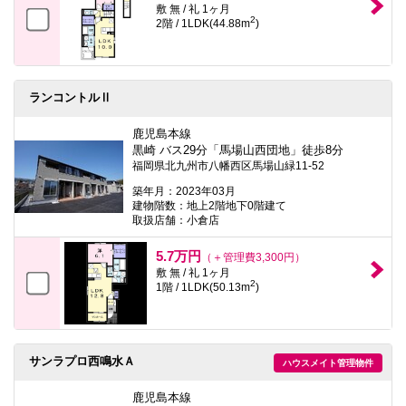
敷 無 / 礼 1ヶ月
2
2階 / 1LDK(44.88m
)
ランコントルⅡ
鹿児島本線
黒崎 バス29分「馬場山西団地」徒歩8分
福岡県北九州市八幡西区馬場山緑11-52
築年月：2023年03月
建物階数：地上2階地下0階建て
取扱店舗：小倉店
5.7万円
（＋管理費3,300円）
敷 無 / 礼 1ヶ月
2
1階 / 1LDK(50.13m
)
サンラプロ西鳴水Ａ
ハウスメイト管理物件
鹿児島本線