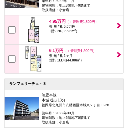
築年月：2022年11月
建物階数：地上3階地下0階建て
取扱店舗：小倉店
4.95万円
（＋管理費1,800円）
敷 無 / 礼 5.5万円
2
1階 / 2K(36.96m
)
6.1万円
（＋管理費1,800円）
敷 無 / 礼 1ヶ月
2
2階 / 1LDK(44.88m
)
サンフェリーチェ・Ｓ
筑豊本線
本城 徒歩13分
福岡県北九州市八幡西区本城東２丁目11-28
築年月：2022年09月
建物階数：地上6階地下0階建て
取扱店舗：小倉店