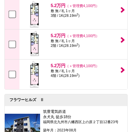
本
5.2万円
（＋管理費4,100円）
文
敷 無 / 礼 1ヶ月
に
2
3階 / 1K(28.19m
)
移
動
し
ま
5.2万円
す
（＋管理費4,100円）
フ
敷 無 / 礼 1ヶ月
2
ッ
2階 / 1K(28.19m
)
タ
情
報
に
5.2万円
（＋管理費4,100円）
移
敷 無 / 礼 1ヶ月
動
2
4階 / 1K(28.19m
)
し
ま
す
フラワーヒルズ Ⅱ
筑豊電気鉄道
永犬丸 徒歩18分
福岡県北九州市八幡西区上の原２丁目12番23号
築年月：2023年08月