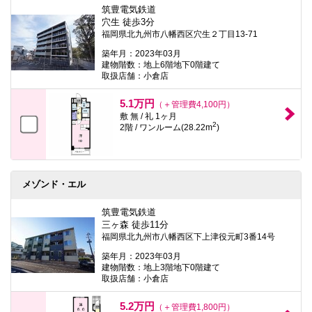
筑豊電気鉄道
穴生 徒歩3分
福岡県北九州市八幡西区穴生２丁目13-71
築年月：2023年03月
建物階数：地上6階地下0階建て
取扱店舗：小倉店
5.1万円
（＋管理費4,100円）
敷 無 / 礼 1ヶ月
2
2階 / ワンルーム(28.22m
)
メゾンド・エル
筑豊電気鉄道
三ヶ森 徒歩11分
福岡県北九州市八幡西区下上津役元町3番14号
築年月：2023年03月
建物階数：地上3階地下0階建て
取扱店舗：小倉店
5.2万円
（＋管理費1,800円）