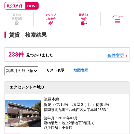
ペ
ペ
こ
こ
こ
ー
ー
こ
こ
こ
ジ
ジ
か
か
か
前回の
クリップ
最近見た
の
内
ら
ら
ら
メニュー
検索物件
した物件
物件
先
を
ヘ
本
フ
頭
移
ッ
文
ッ
に
動
ダ
に
タ
賃貸 検索結果
な
す
情
な
情
り
る
報
り
報
ま
た
に
ま
に
す。
め
な
す。
な
233件
見つかりました
条件変更
の
り
り
リ
ま
ま
ン
す。
す。
ク
リスト表示
地図表示
で
す。
ヘ
エクセレント本城Ｂ
ッ
ダ
情
筑豊本線
報
折尾 バス18分「塩屋３丁目」徒歩8分
に
福岡県北九州市八幡西区大字本城2853-1
移
動
築年月：2016年03月
し
建物階数：地上2階地下0階建て
ま
取扱店舗：小倉店
す