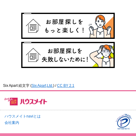
Six Apart 絵文字
(
Six Apart,Ltd.
) /
CC BY 2.1
ハウスメイトnaviとは
会社案内