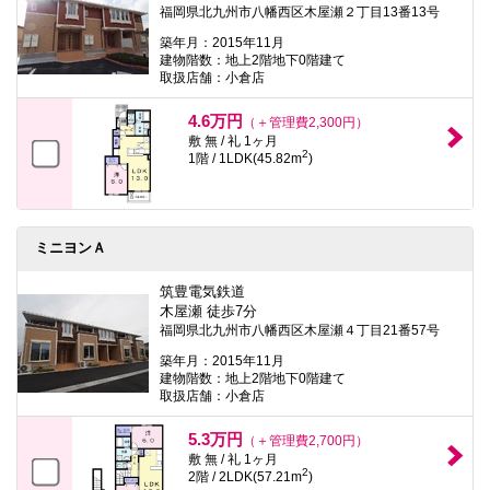
福岡県北九州市八幡西区木屋瀬２丁目13番13号
築年月：2015年11月
建物階数：地上2階地下0階建て
取扱店舗：小倉店
4.6万円
（＋管理費2,300円）
敷 無 / 礼 1ヶ月
2
1階 / 1LDK(45.82m
)
ミニヨンＡ
筑豊電気鉄道
木屋瀬 徒歩7分
福岡県北九州市八幡西区木屋瀬４丁目21番57号
築年月：2015年11月
建物階数：地上2階地下0階建て
取扱店舗：小倉店
5.3万円
（＋管理費2,700円）
敷 無 / 礼 1ヶ月
2
2階 / 2LDK(57.21m
)