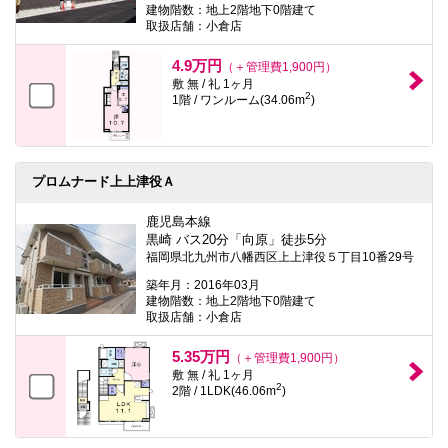
建物階数：地上2階地下0階建て
取扱店舗：小倉店
4.9万円
（＋管理費1,900円）
敷 無 / 礼 1ヶ月
2
1階 / ワンルーム(34.06m
)
プロムナード上上津役Ａ
鹿児島本線
黒崎 バス20分「向原」徒歩5分
福岡県北九州市八幡西区上上津役５丁目10番29号
築年月：2016年03月
建物階数：地上2階地下0階建て
取扱店舗：小倉店
5.35万円
（＋管理費1,900円）
敷 無 / 礼 1ヶ月
2
2階 / 1LDK(46.06m
)