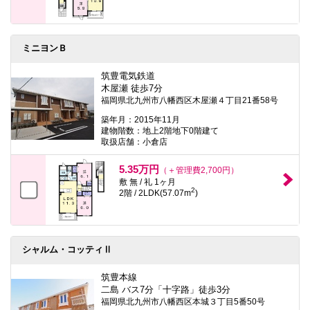
ミニヨンＢ
筑豊電気鉄道
木屋瀬 徒歩7分
福岡県北九州市八幡西区木屋瀬４丁目21番58号
築年月：2015年11月
建物階数：地上2階地下0階建て
取扱店舗：小倉店
5.35万円
（＋管理費2,700円）
敷 無 / 礼 1ヶ月
2
2階 / 2LDK(57.07m
)
シャルム・コッティⅡ
筑豊本線
二島 バス7分「十字路」徒歩3分
福岡県北九州市八幡西区本城３丁目5番50号