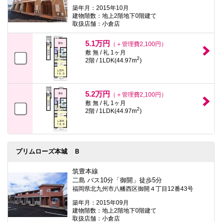
築年月：2015年10月
建物階数：地上2階地下0階建て
取扱店舗：小倉店
5.1万円
（＋管理費2,100円）
敷 無 / 礼 1ヶ月
2
2階 / 1LDK(44.97m
)
5.2万円
（＋管理費2,100円）
敷 無 / 礼 1ヶ月
2
2階 / 1LDK(44.97m
)
プリムローズ本城 Ｂ
筑豊本線
二島 バス10分「御開」徒歩5分
福岡県北九州市八幡西区御開４丁目12番43号
築年月：2015年09月
建物階数：地上2階地下0階建て
取扱店舗：小倉店