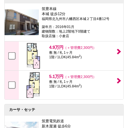
筑豊本線
本城 徒歩12分
福岡県北九州市八幡西区本城２丁目4番12号
築年月：2016年01月
建物階数：地上2階地下0階建て
取扱店舗：小倉店
4.9万円
（＋管理費2,300円）
敷 無 / 礼 1ヶ月
2
1階 / 1LDK(45.84m
)
5.1万円
（＋管理費2,300円）
敷 無 / 礼 1ヶ月
2
1階 / 1LDK(45.84m
)
カーサ・セッテ
筑豊電気鉄道
新木屋瀬 徒歩6分