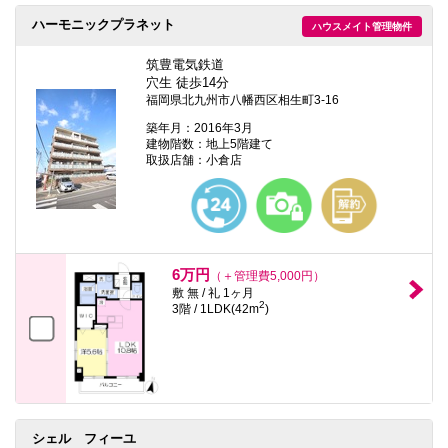
ハーモニックプラネット
ハウスメイト管理物件
筑豊電気鉄道
穴生 徒歩14分
福岡県北九州市八幡西区相生町3-16
築年月：2016年3月
建物階数：地上5階建て
取扱店舗：小倉店
6万円
（＋管理費5,000円）
敷 無 / 礼 1ヶ月
2
3階 / 1LDK(42m
)
シェル フィーユ