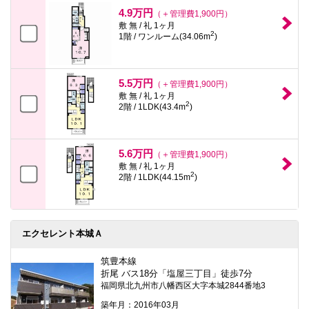
本
4.9万円
（＋管理費1,900円）
文
敷 無 / 礼 1ヶ月
に
2
1階 / ワンルーム(34.06m
)
移
動
し
ま
5.5万円
す
（＋管理費1,900円）
フ
敷 無 / 礼 1ヶ月
2
ッ
2階 / 1LDK(43.4m
)
タ
情
報
に
5.6万円
（＋管理費1,900円）
移
敷 無 / 礼 1ヶ月
動
2
2階 / 1LDK(44.15m
)
し
ま
す
エクセレント本城Ａ
筑豊本線
折尾 バス18分「塩屋三丁目」徒歩7分
福岡県北九州市八幡西区大字本城2844番地3
築年月：2016年03月