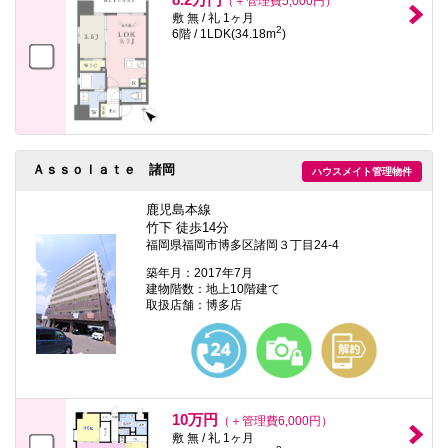
（＋管理費5,000円）
敷 無 / 礼 1ヶ月
2
6階 / 1LDK(34.18m
)
Ａｓｓｏｌａｔｅ 諸岡
ハウスメイト管理物件
鹿児島本線
竹下 徒歩14分
福岡県福岡市博多区諸岡３丁目24-4
築年月：2017年7月
建物階数：地上10階建て
取扱店舗：博多店
10万円
（＋管理費6,000円）
敷 無 / 礼 1ヶ月