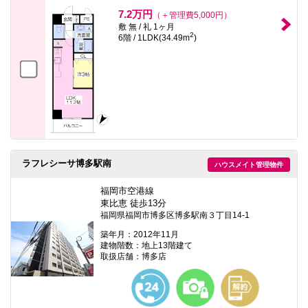
7.2万円
（＋管理費5,000円）
敷 無 / 礼 1ヶ月
2
6階 / 1LDK(34.49m
)
ラフレシーサ博多駅南
ハウスメイト管理物件
福岡市空港線
東比恵 徒歩13分
福岡県福岡市博多区博多駅南３丁目14-1
築年月：2012年11月
建物階数：地上13階建て
取扱店舗：博多店