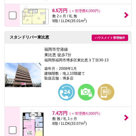
本
文
6.5万円
（＋管理費4,000円）
に
敷 2ヶ月 / 礼 無
移
2
9階 / 1LDK(35.01m
)
動
し
ま
す
スタンドリバー東比恵
ハウスメイト管理物件
フ
ッ
福岡市空港線
タ
東比恵 徒歩7分
情
福岡県福岡市博多区東比恵３丁目30-13
報
に
築年月：2008年1月
移
建物階数：地上10階建て
動
取扱店舗：博多店
し
ま
す
7.4万円
（＋管理費4,000円）
敷 無 / 礼 1ヶ月
2
8階 / 1LDK(33.07m
)