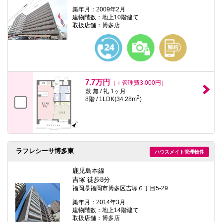
築年月：2009年2月
建物階数：地上10階建て
取扱店舗：博多店
7.7万円
（＋管理費3,000円）
敷 無 / 礼 1ヶ月
2
8階 / 1LDK(34.28m
)
ラフレシーサ博多東
ハウスメイト管理物件
鹿児島本線
吉塚 徒歩8分
福岡県福岡市博多区吉塚６丁目5-29
築年月：2014年3月
建物階数：地上14階建て
取扱店舗：博多店