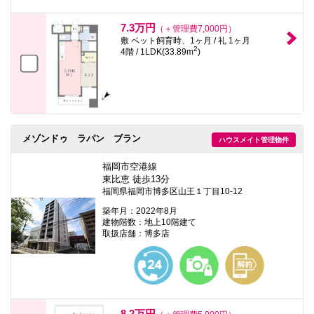
7.3万円
（＋管理費7,000円）
敷 ペット飼育時、1ヶ月 / 礼 1ヶ月
2
4階 / 1LDK(33.89m
)
メゾンドゥ ラパン ブラン
ハウスメイト管理物件
福岡市空港線
東比恵 徒歩13分
福岡県福岡市博多区山王１丁目10-12
築年月：2022年8月
建物階数：地上10階建て
取扱店舗：博多店
8.2万円