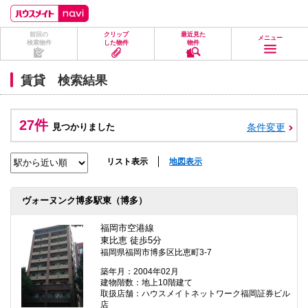
ペ
ペ
こ
こ
こ
ー
ー
こ
こ
こ
ジ
ジ
か
か
か
前回の
クリップ
最近見た
の
内
ら
ら
ら
メニュー
検索物件
した物件
物件
先
を
ヘ
本
フ
頭
移
ッ
文
ッ
に
動
ダ
に
タ
賃貸 検索結果
な
す
情
な
情
り
る
報
り
報
ま
た
に
ま
に
す。
め
な
す。
な
27件
見つかりました
条件変更
の
り
り
リ
ま
ま
ン
す。
す。
ク
リスト表示
地図表示
で
す。
ヘ
ヴォーヌンク博多駅東（博多）
ッ
ダ
情
福岡市空港線
報
東比恵 徒歩5分
に
福岡県福岡市博多区比恵町3-7
移
動
築年月：2004年02月
し
建物階数：地上10階建て
ま
取扱店舗：ハウスメイトネットワーク福岡証券ビル
す
店