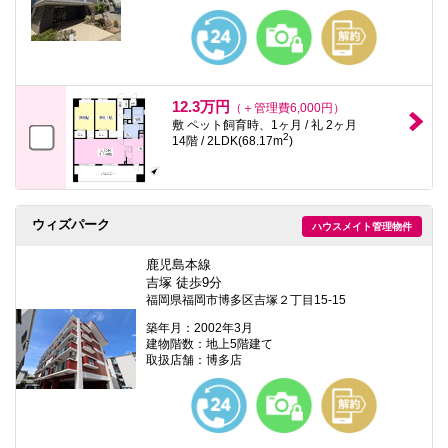
12.3万円
（＋管理費6,000円）
敷 ペット飼育時、1ヶ月 / 礼 2ヶ月
2
14階 / 2LDK(68.17m
)
ウィズパーク
ハウスメイト管理物件
鹿児島本線
吉塚 徒歩9分
福岡県福岡市博多区吉塚２丁目15-15
築年月：2002年3月
建物階数：地上5階建て
取扱店舗：博多店