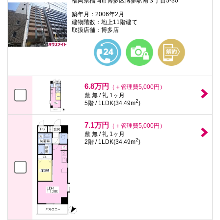
福岡県福岡市博多区博多駅南３丁目5-30
築年月：2006年2月
建物階数：地上11階建て
取扱店舗：博多店
6.8万円
（＋管理費5,000円）
敷 無 / 礼 1ヶ月
2
5階 / 1LDK(34.49m
)
7.1万円
（＋管理費5,000円）
敷 無 / 礼 1ヶ月
2
2階 / 1LDK(34.49m
)