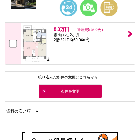
本
文
に
移
動
し
8.3万円
（＋管理費5,500円）
ま
敷 無 / 礼 2ヶ月
す
2
2階 / 2LDK(60.06m
)
フ
ッ
タ
情
報
に
移
絞り込んだ条件の変更はこちらから！
動
し
ま
条件を変更
す