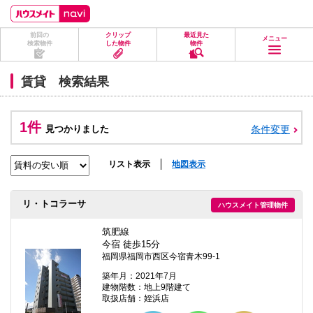
ペ
ペ
こ
こ
こ
ー
ー
こ
こ
こ
ジ
ジ
か
か
か
前回の
クリップ
最近見た
の
内
ら
ら
ら
メニュー
検索物件
した物件
物件
先
を
ヘ
本
フ
頭
移
ッ
文
ッ
に
動
ダ
に
タ
賃貸 検索結果
な
す
情
な
情
り
る
報
り
報
ま
た
に
ま
に
す。
め
な
す。
な
1件
見つかりました
条件変更
の
り
り
リ
ま
ま
ン
す。
す。
ク
リスト表示
地図表示
で
す。
ヘ
リ・トコラーサ
ハウスメイト管理物件
ッ
ダ
情
筑肥線
報
今宿 徒歩15分
に
福岡県福岡市西区今宿青木99-1
移
動
築年月：2021年7月
し
建物階数：地上9階建て
ま
取扱店舗：姪浜店
す