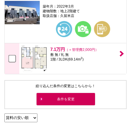
築年月：2022年3月
建物階数：地上2階建て
取扱店舗：久留米店
7.1万円
（＋管理費2,000円）
敷 無 / 礼 無
2
1階 / 3LDK(69.14m
)
絞り込んだ条件の変更はこちらから！
条件を変更