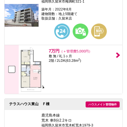
福岡県久留米市梅満町321-1
築年月：2022年8月
建物階数：地上5階建て
取扱店舗：久留米店
7万円
（＋管理費5,000円）
敷 無 / 礼 1ヶ月
2
2階 / 2LDK(63.28m
)
テラスハウス東山 Ｆ棟
ハウスメイト管理物件
鹿児島本線
荒木 車8分2.2キロ
福岡県久留米市荒木町荒木1979-3