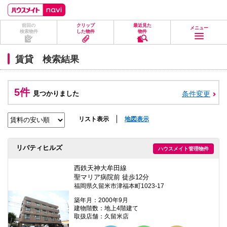
ペ
ペ
こ
こ
こ
ー
ー
こ
こ
こ
ジ
ジ
か
か
か
前回の
クリップ
最近見た
の
内
ら
ら
ら
メニュー
検索物件
した物件
物件
先
を
ヘ
本
フ
頭
移
ッ
文
ッ
に
動
ダ
に
タ
賃貸 検索結果
な
す
情
な
情
り
る
報
り
報
ま
た
に
ま
に
す。
め
な
す。
な
5件
見つかりました
条件変更
の
り
り
リ
ま
ま
ン
す。
す。
ク
リスト表示
地図表示
で
す。
ヘ
リバティヒルズ
ハウスメイト管理物件
ッ
ダ
情
西鉄天神大牟田線
報
聖マリア病院前 徒歩12分
に
福岡県久留米市津福本町1023-17
移
動
築年月：2000年9月
し
建物階数：地上4階建て
ま
取扱店舗：久留米店
す