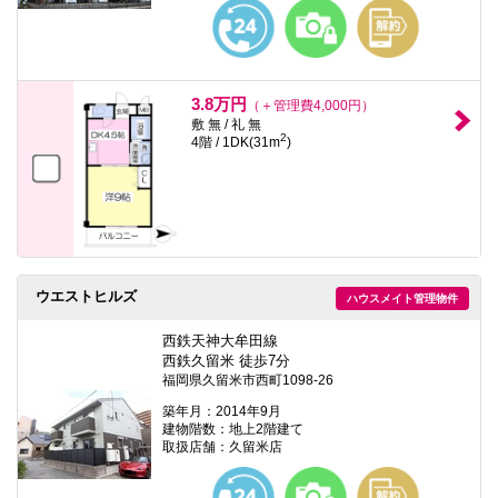
本
文
に
移
動
し
3.8万円
（＋管理費4,000円）
ま
敷 無 / 礼 無
す
2
4階 / 1DK(31m
)
フ
ッ
タ
情
報
に
移
動
し
ウエストヒルズ
ハウスメイト管理物件
ま
す
西鉄天神大牟田線
西鉄久留米 徒歩7分
福岡県久留米市西町1098-26
築年月：2014年9月
建物階数：地上2階建て
取扱店舗：久留米店